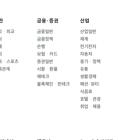
한
금융·증권
산업
치ㆍ외교
금융일반
산업일반
사
금융정책
재계
제
은행
전기전자
회
보험ㆍ카드
자동차
화ㆍ스포츠
증권일반
중기ㆍ정책
북관계
시황ㆍ환율
유통
재테크
생활경제
블록체인ㆍ핀테크
패션·뷰티
식음료
호텔ㆍ관광
취업ㆍ채용