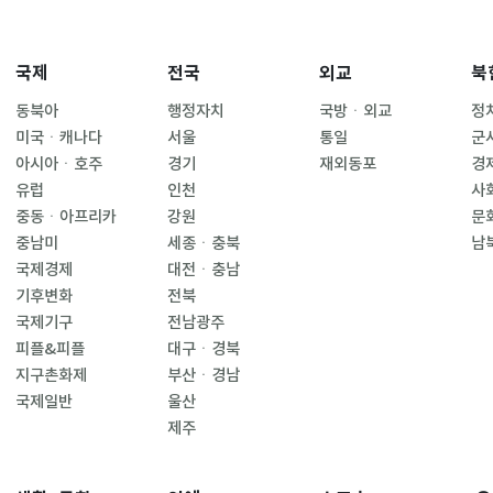
국제
전국
외교
북
동북아
행정자치
국방ㆍ외교
정
미국ㆍ캐나다
서울
통일
군
아시아ㆍ호주
경기
재외동포
경
유럽
인천
사
중동ㆍ아프리카
강원
문
중남미
세종ㆍ충북
남
국제경제
대전ㆍ충남
기후변화
전북
국제기구
전남광주
피플&피플
대구ㆍ경북
지구촌화제
부산ㆍ경남
국제일반
울산
제주