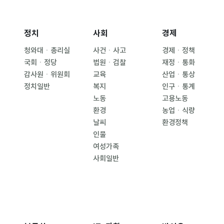
정치
사회
경제
청와대ㆍ총리실
사건ㆍ사고
경제ㆍ정책
국회ㆍ정당
법원ㆍ검찰
재정ㆍ통화
감사원ㆍ위원회
교육
산업ㆍ통상
정치일반
복지
인구ㆍ통계
노동
고용노동
환경
농업ㆍ식량
날씨
환경정책
인물
여성가족
사회일반