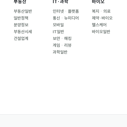
부동산
IT·과학
바이오
부동산일반
인터넷ㆍ플랫폼
복지ㆍ의료
일반정책
통신ㆍ뉴미디어
제약·바이오
분양정보
모바일
헬스케어
부동산시세
IT일반
바이오일반
건설업계
보안ㆍ해킹
게임ㆍ리뷰
과학일반