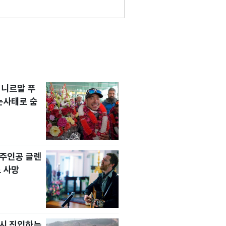
 니르말 푸
눈사태로 숨
' 주인공 글렌
 사망
치시 진입하는