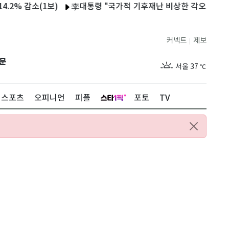
감소(1보)
李대통령 "국가적 기후재난 비상한 각오로 대응…예산 
커넥트
제보
|
제주
31
℃
문
서울
37
℃
부산
33
℃
스포츠
오피니언
피플
포토
TV
대구
37
℃
인천
36
℃
광주
36
℃
대전
35
℃
울산
32
℃
강릉
30
℃
제주
31
℃