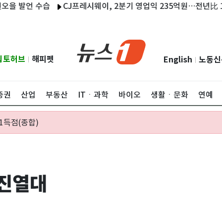
발언 수습
CJ프레시웨이, 2분기 영업익 235억원…전년比 14.2% 
립토허브
해피펫
English
노동신
|
|
증권
산업
부동산
ITㆍ과학
바이오
생활ㆍ문화
연예
1득점(종합)
 진열대