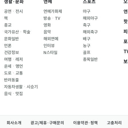
생활·문화
연예
스포츠
오
연
공연ㆍ전시
연예가화제
야구
책
방송ㆍTV
해외야구
핫
종교
영화
축구
피
국가유산ㆍ학술
음악
해외축구
문화일반
해외연예
배구
포
언론
인터뷰
농구
T
건강정보
N스타일
골프
여행ㆍ레저
종목일반
보
운세ㆍ명언
도로ㆍ교통
반려동물
자동차생활ㆍ시승기
음식ㆍ맛집
회사소개
광고/제휴·구매문의
이용약관·정책
고충처리