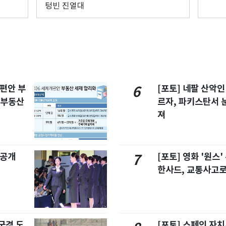
텅빈 진열대
개편안 부
[포토] 네팔 산악인
6
합부동산
르자, 파키스탄서 
져
 공개
[포토] 영화 '원스
7
한사드, 교통사고로
국경 도
[포토] 스페인 자