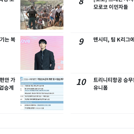
8
모로코 이민자들
기는 복
맨시티, 팀 K리그에
9
개편안 가
트리니티항공 승무
10
사업승계
유니폼