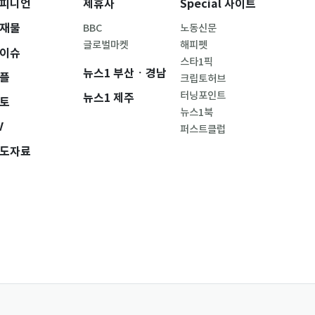
피니언
제휴사
Special 사이트
재물
BBC
노동신문
글로벌마켓
해피펫
이슈
스타1픽
뉴스1 부산ㆍ경남
플
크립토허브
터닝포인트
뉴스1 제주
토
뉴스1북
V
퍼스트클럽
도자료