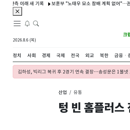
관측 이래 새 기록
보훈부 "노태우 묘소 참배 계획 없어"…권오을 
크
2026.8.6 (목)
정치
사회
경제
국제
전국
외교
북한
금융ㆍ
김하성, 빅리그 복귀 후 2경기 연속 결장…송성문은 1볼넷 
산업
유통
텅 빈 홈플러스