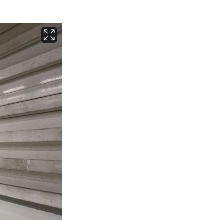
서울
37
℃
부산
33
℃
대구
37
℃
인천
36
℃
광주
36
℃
대전
35
℃
울산
32
℃
강릉
30
℃
제주
31
℃