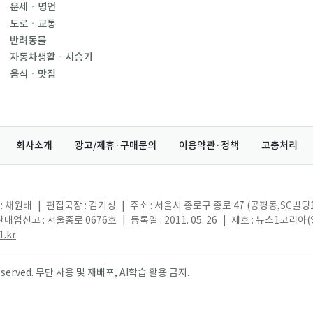
운세ㆍ명언
도로ㆍ교통
반려동물
자동차생활ㆍ시승기
음식ㆍ맛집
회사소개
광고/제휴·구매문의
이용약관·정책
고충처리
: 채원배
|
편집국장 : 김기성
|
주소 : 서울시 종로구 종로 47 (공평동,SC빌딩
매업신고 : 서울종로 0676호
|
등록일 : 2011. 05. 26
|
제호 : 뉴스1코리아
.kr
s reserved. 무단 사용 및 재배포, AI학습 활용 금지.