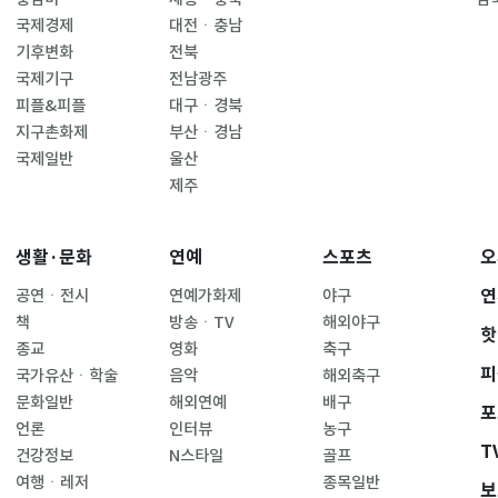
국제경제
대전ㆍ충남
기후변화
전북
국제기구
전남광주
피플&피플
대구ㆍ경북
지구촌화제
부산ㆍ경남
국제일반
울산
제주
생활·문화
연예
스포츠
오
연
공연ㆍ전시
연예가화제
야구
책
방송ㆍTV
해외야구
핫
종교
영화
축구
피
국가유산ㆍ학술
음악
해외축구
문화일반
해외연예
배구
포
언론
인터뷰
농구
T
건강정보
N스타일
골프
여행ㆍ레저
종목일반
보