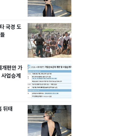
타 국경 도
자들
세제개편안 가
 사업승계
혹 뒤태