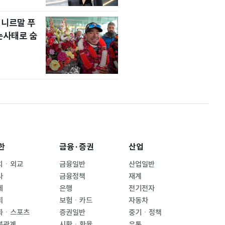
 니르말 푸
눈사태로 숨
한
금융·증권
산업
치ㆍ외교
금융일반
산업일반
사
금융정책
재계
제
은행
전기전자
회
보험ㆍ카드
자동차
화ㆍ스포츠
증권일반
중기ㆍ정책
북관계
시황ㆍ환율
유통