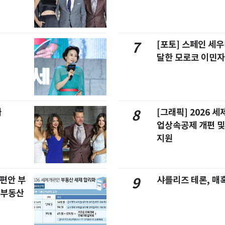
[포토] 스페인 세우
7
달한 모로코 이민
빠
[그래픽] 2026 
8
업상속공제 개편 및
지원
개편안 부
샤를리즈 테론, 매
9
합부동산