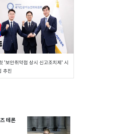
첫 '보안취약점 상시 신고조치제' 시
업 추진
즈 테론