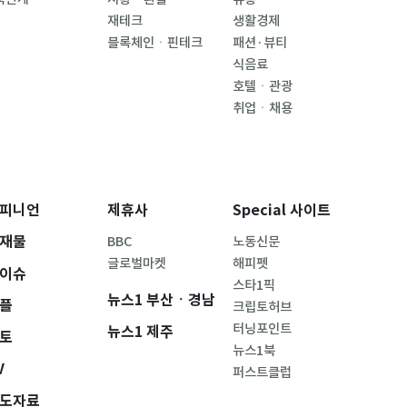
재테크
생활경제
블록체인ㆍ핀테크
패션·뷰티
식음료
호텔ㆍ관광
취업ㆍ채용
피니언
제휴사
Special 사이트
재물
BBC
노동신문
글로벌마켓
해피펫
이슈
스타1픽
뉴스1 부산ㆍ경남
플
크립토허브
터닝포인트
뉴스1 제주
토
뉴스1북
V
퍼스트클럽
도자료