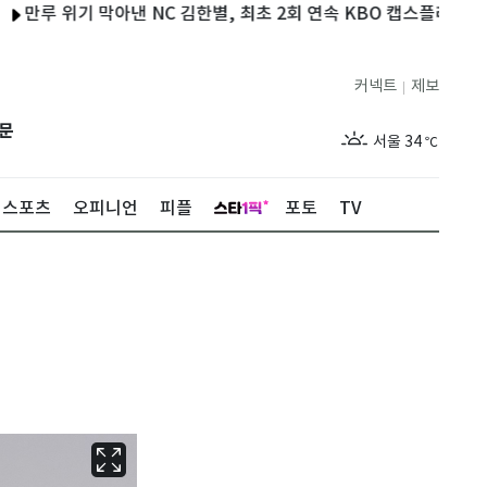
 위기 막아낸 NC 김한별, 최초 2회 연속 KBO 캡스플레이 수상
커넥트
제보
|
제주
29
℃
문
서울
34
℃
부산
32
℃
스포츠
오피니언
피플
포토
TV
대구
33
℃
인천
35
℃
광주
34
℃
대전
33
℃
울산
32
℃
강릉
29
℃
제주
29
℃