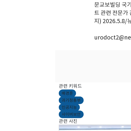
문교보빌딩 국가
트 관련 전문가 
지) 2026.5.8
urodoct2@ne
관련 키워드
배경훈
과기정통부
인공지능
사이버보안
관련 사진