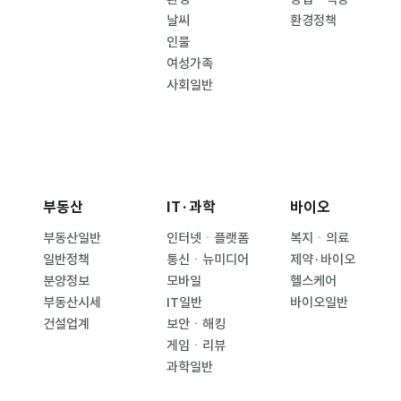
날씨
환경정책
인물
여성가족
사회일반
부동산
IT·과학
바이오
부동산일반
인터넷ㆍ플랫폼
복지ㆍ의료
일반정책
통신ㆍ뉴미디어
제약·바이오
분양정보
모바일
헬스케어
부동산시세
IT일반
바이오일반
건설업계
보안ㆍ해킹
게임ㆍ리뷰
과학일반