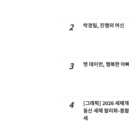
박경림, 진행의 여신
2
맷 데이먼, 행복한 아
3
[그래픽] 2026 세제
4
동산 세제 합리화-종
세