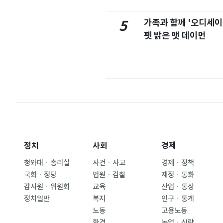
가족과 함께 '오디세이
5
펫 밝은 맷 데이먼
정치
사회
경제
청와대ㆍ총리실
사건ㆍ사고
경제ㆍ정책
국회ㆍ정당
법원ㆍ검찰
재정ㆍ통화
감사원ㆍ위원회
교육
산업ㆍ통상
정치일반
복지
인구ㆍ통계
노동
고용노동
환경
농업ㆍ식량