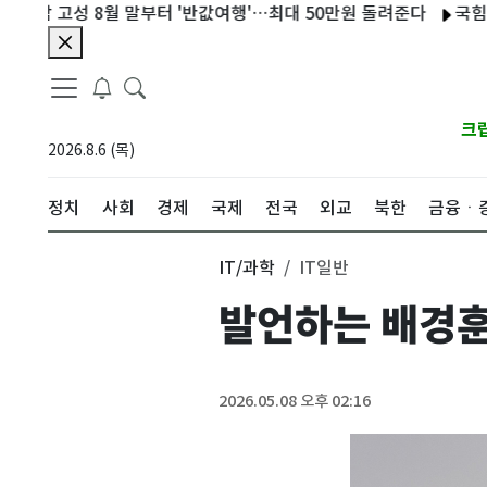
 고성 8월 말부터 '반값여행'…최대 50만원 돌려준다
국힘, 李 '
크
2026.8.6 (목)
정치
사회
경제
국제
전국
외교
북한
금융ㆍ
IT/과학
IT일반
발언하는 배경훈
2026.05.08 오후 02:16