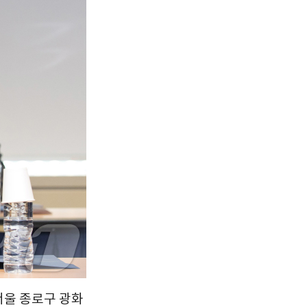
서울
34
℃
부산
32
℃
대구
33
℃
인천
35
℃
광주
34
℃
대전
33
℃
울산
32
℃
강릉
29
℃
제주
29
℃
서울 종로구 광화