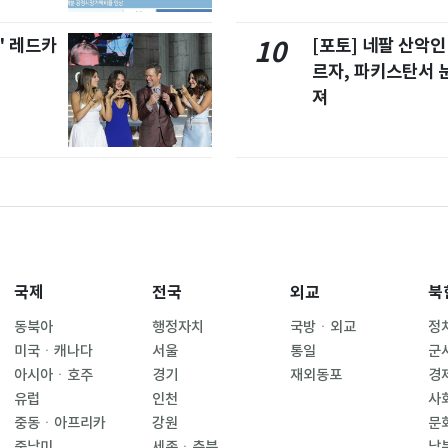
' 레드카
[포토] 네팔 산악인
10
르자, 파키스탄서 
져
국제
전국
외교
북
동북아
행정자치
국방ㆍ외교
정
미국ㆍ캐나다
서울
통일
군
아시아ㆍ호주
경기
재외동포
경
유럽
인천
사
중동ㆍ아프리카
강원
문
중남미
세종ㆍ충북
남