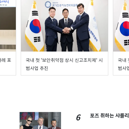
사례 포
국내 첫 '보안취약점 상시 신고조치제' 시
국내 
범사업 추진
범사
포즈 취하는 샤를리
6