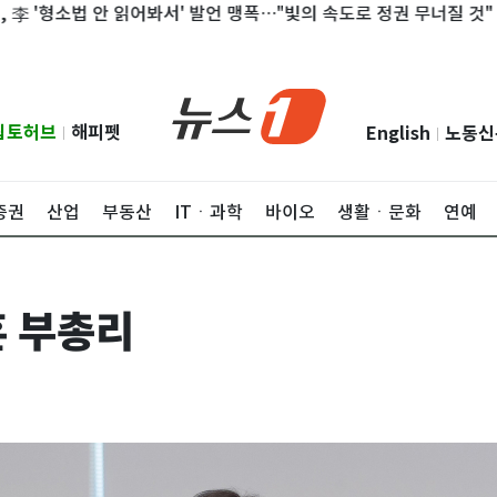
형소법 안 읽어봐서' 발언 맹폭…"빛의 속도로 정권 무너질 것"
만루
립토허브
해피펫
English
노동신
|
|
증권
산업
부동산
ITㆍ과학
바이오
생활ㆍ문화
연예
 부총리