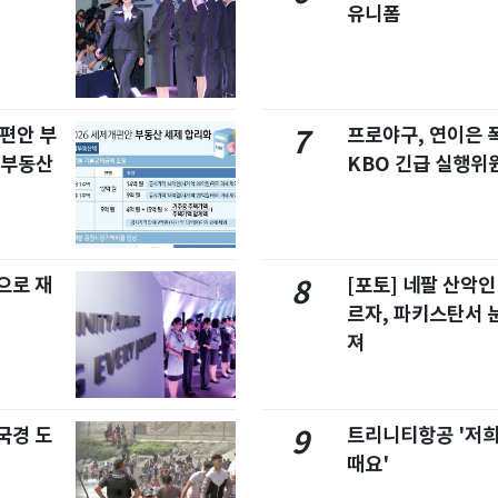
유니폼
개편안 부
프로야구, 연이은
7
합부동산
KBO 긴급 실행위
으로 재
[포토] 네팔 산악인
8
르자, 파키스탄서 
져
국경 도
트리니티항공 '저희
9
때요'