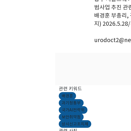
범사업 추진 관
배경훈 부총리, 
지) 2026.5.2
urodoct2@ne
관련 키워드
배경훈
과기정통부
국가AI전략위
보안취약점
상시신고조치제
관련 사진