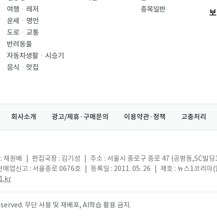
여행ㆍ레저
종목일반
보
운세ㆍ명언
도로ㆍ교통
반려동물
자동차생활ㆍ시승기
음식ㆍ맛집
회사소개
광고/제휴·구매문의
이용약관·정책
고충처리
: 채원배
|
편집국장 : 김기성
|
주소 : 서울시 종로구 종로 47 (공평동,SC빌딩
매업신고 : 서울종로 0676호
|
등록일 : 2011. 05. 26
|
제호 : 뉴스1코리아
.kr
s reserved. 무단 사용 및 재배포, AI학습 활용 금지.