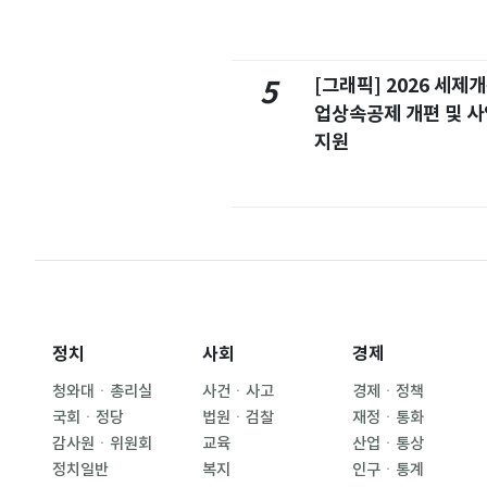
[그래픽] 2026 세제
5
업상속공제 개편 및 
지원
정치
사회
경제
청와대ㆍ총리실
사건ㆍ사고
경제ㆍ정책
국회ㆍ정당
법원ㆍ검찰
재정ㆍ통화
감사원ㆍ위원회
교육
산업ㆍ통상
정치일반
복지
인구ㆍ통계