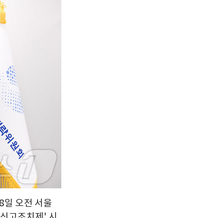
서울
29
℃
부산
26
℃
대구
26
℃
인천
27
℃
광주
25
℃
대전
26
℃
울산
25
℃
강릉
23
℃
제주
26
℃
8일 오전 서울
신고조치제' 시