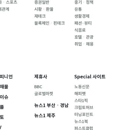
화ㆍ스포츠
증권일반
중기ㆍ정책
북관계
시황ㆍ환율
유통
재테크
생활경제
블록체인ㆍ핀테크
패션·뷰티
식음료
호텔ㆍ관광
취업ㆍ채용
피니언
제휴사
Special 사이트
재물
BBC
노동신문
글로벌마켓
해피펫
이슈
스타1픽
뉴스1 부산ㆍ경남
플
크립토허브
터닝포인트
뉴스1 제주
토
뉴스1북
V
퍼스트클럽