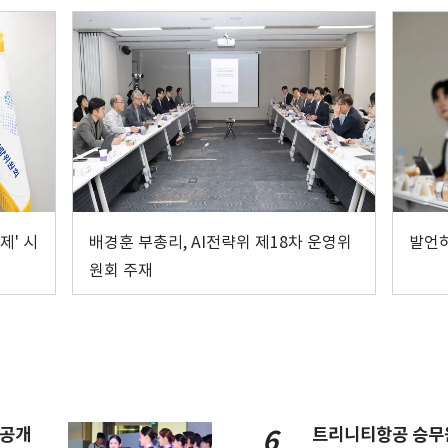
제' 시
배경훈 부총리, AI전략위 제18차 운영위
발언
원회 주재
 공개
트리니티항공 승무
6