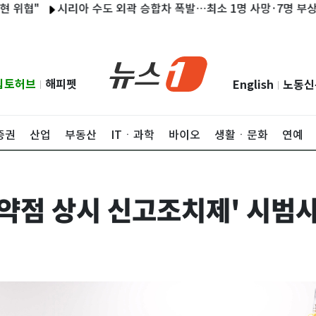
"
시리아 수도 외곽 승합차 폭발…최소 1명 사망·7명 부상
美
립토허브
해피펫
English
노동신
|
|
증권
산업
부동산
ITㆍ과학
바이오
생활ㆍ문화
연예
취약점 상시 신고조치제' 시범