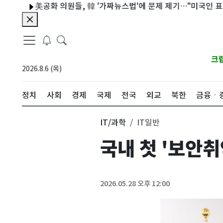
美공화 의원들, 韓 '가짜뉴스법'에 문제 제기…"미국인 표현 위협
크
2026.8.6 (목)
정치
사회
경제
국제
전국
외교
북한
금융ㆍ
IT/과학
IT일반
국내 첫 '보안
2026.05.28 오후 12:00