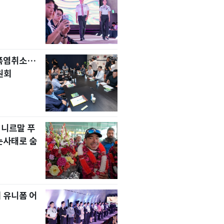
 폭염취소…
원회
 니르말 푸
눈사태로 숨
 유니폼 어