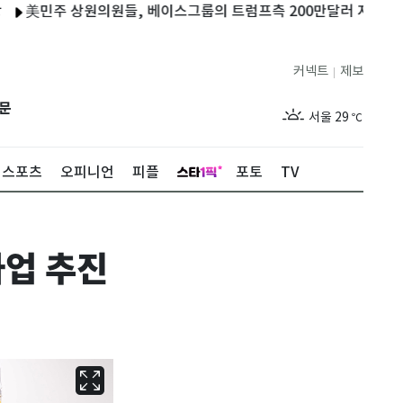
민주 상원의원들, 베이스그룹의 트럼프측 200만달러 지급 조사
커넥트
제보
|
제주
26
℃
문
서울
29
℃
부산
26
℃
스포츠
오피니언
피플
포토
TV
대구
26
℃
인천
27
℃
사업 추진
광주
25
℃
대전
26
℃
울산
25
℃
강릉
23
℃
제주
26
℃