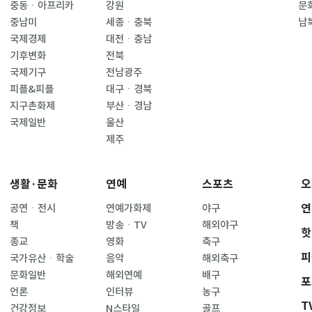
중동ㆍ아프리카
강원
문
중남미
세종ㆍ충북
남
국제경제
대전ㆍ충남
기후변화
전북
국제기구
전남광주
피플&피플
대구ㆍ경북
지구촌화제
부산ㆍ경남
국제일반
울산
제주
생활·문화
연예
스포츠
오
연
공연ㆍ전시
연예가화제
야구
책
방송ㆍTV
해외야구
핫
종교
영화
축구
피
국가유산ㆍ학술
음악
해외축구
문화일반
해외연예
배구
포
언론
인터뷰
농구
T
건강정보
N스타일
골프