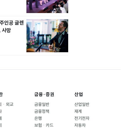
' 주인공 글렌
 사망
한
금융·증권
산업
치ㆍ외교
금융일반
산업일반
사
금융정책
재계
제
은행
전기전자
회
보험ㆍ카드
자동차