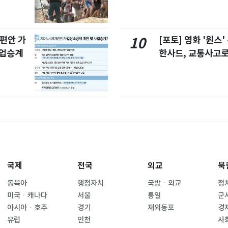
개편안 가
[포토] 영화 '원스
10
사업승계
한사드, 교통사고로
국제
전국
외교
북
동북아
행정자치
국방ㆍ외교
정
미국ㆍ캐나다
서울
통일
군
아시아ㆍ호주
경기
재외동포
경
유럽
인천
사