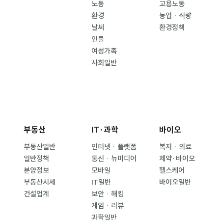
노동
고용노동
환경
농업ㆍ식량
날씨
환경정책
인물
여성가족
사회일반
부동산
IT·과학
바이오
부동산일반
인터넷ㆍ플랫폼
복지ㆍ의료
일반정책
통신ㆍ뉴미디어
제약·바이오
분양정보
모바일
헬스케어
부동산시세
IT일반
바이오일반
건설업계
보안ㆍ해킹
게임ㆍ리뷰
과학일반