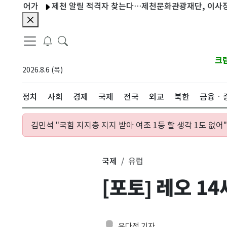
어가
제천 알릴 적격자 찾는다…제천문화관광재단, 이사장 공개 
크
2026.8.6 (목)
정치
사회
경제
국제
전국
외교
북한
금융ㆍ
김민석 "국힘 지지층 지지 받아 여조 1등 할 생각 1도 없어"
국제
유럽
[포토] 레오 1
윤다정 기자