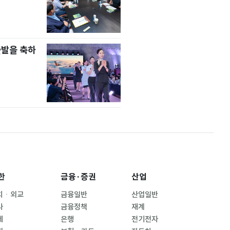
출발을 축하
한
금융·증권
산업
치ㆍ외교
금융일반
산업일반
사
금융정책
재계
제
은행
전기전자