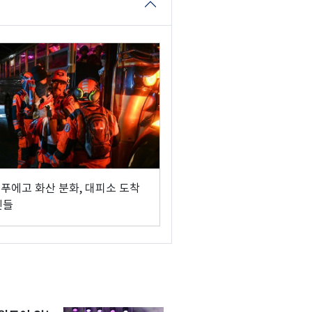
 푸에고 화산 분화, 대피소 도착
민들