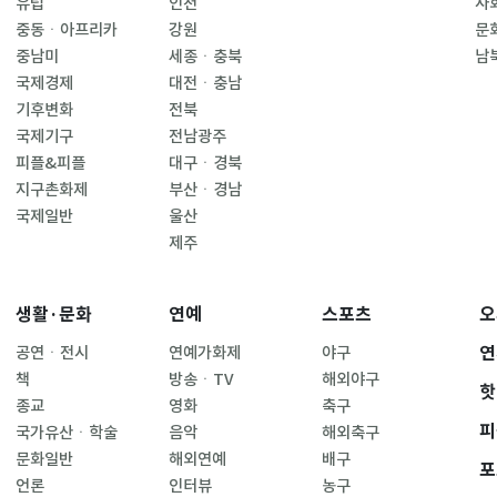
유럽
인천
사
중동ㆍ아프리카
강원
문
중남미
세종ㆍ충북
남
국제경제
대전ㆍ충남
기후변화
전북
국제기구
전남광주
피플&피플
대구ㆍ경북
지구촌화제
부산ㆍ경남
국제일반
울산
제주
생활·문화
연예
스포츠
오
연
공연ㆍ전시
연예가화제
야구
책
방송ㆍTV
해외야구
핫
종교
영화
축구
피
국가유산ㆍ학술
음악
해외축구
문화일반
해외연예
배구
포
언론
인터뷰
농구