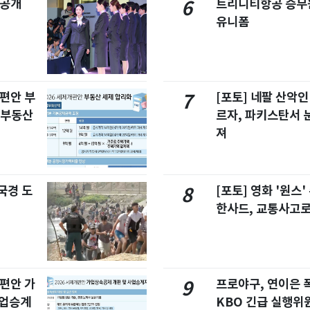
 공개
트리니티항공 승무
6
유니폼
개편안 부
[포토] 네팔 산악인
7
합부동산
르자, 파키스탄서 
져
국경 도
[포토] 영화 '원스
8
한사드, 교통사고로
개편안 가
프로야구, 연이은
9
사업승계
KBO 긴급 실행위