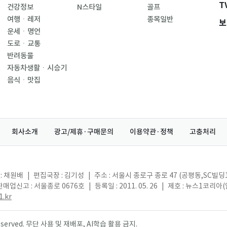
T
건강정보
N스타일
골프
여행ㆍ레저
종목일반
보
운세ㆍ명언
도로ㆍ교통
반려동물
자동차생활ㆍ시승기
음식ㆍ맛집
회사소개
광고/제휴·구매문의
이용약관·정책
고충처리
: 채원배
|
편집국장 : 김기성
|
주소 : 서울시 종로구 종로 47 (공평동,SC빌딩
매업신고 : 서울종로 0676호
|
등록일 : 2011. 05. 26
|
제호 : 뉴스1코리아
.kr
s reserved. 무단 사용 및 재배포, AI학습 활용 금지.