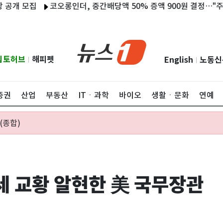
모집
코오롱인더, 중간배당액 50% 증액 900원 결정…"주주가치 
립토허브
해피펫
English
노동신
|
|
증권
산업
부동산
ITㆍ과학
바이오
생활ㆍ문화
연예
(종합)
4세 교황 알현한 美 국무장관