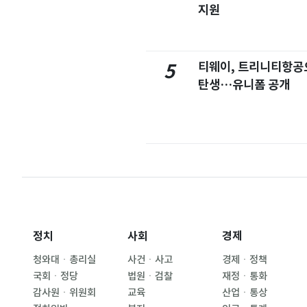
지원
티웨이, 트리니티항공
5
탄생…유니폼 공개
정치
사회
경제
청와대ㆍ총리실
사건ㆍ사고
경제ㆍ정책
국회ㆍ정당
법원ㆍ검찰
재정ㆍ통화
감사원ㆍ위원회
교육
산업ㆍ통상