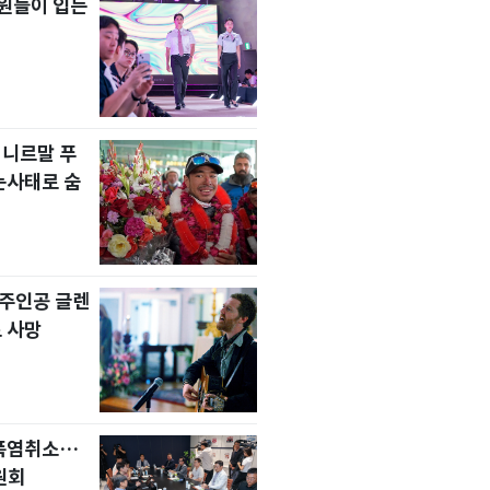
원들이 입는
 니르말 푸
눈사태로 숨
' 주인공 글렌
 사망
 폭염취소…
원회