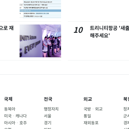
으로 재
트리니티항공 '새
10
해주세요'
국제
전국
외교
북
동북아
행정자치
국방ㆍ외교
정
미국ㆍ캐나다
서울
통일
군
아시아ㆍ호주
경기
재외동포
경