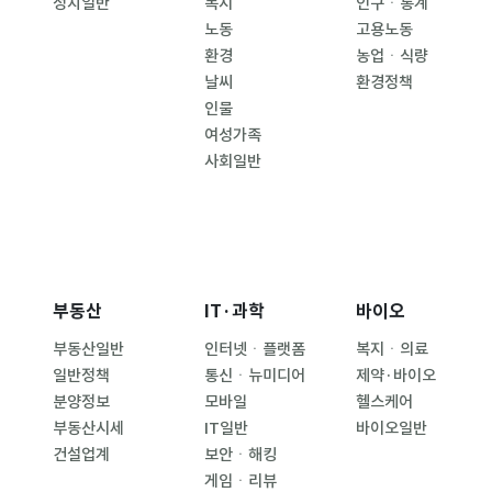
정치일반
복지
인구ㆍ통계
노동
고용노동
환경
농업ㆍ식량
날씨
환경정책
인물
여성가족
사회일반
부동산
IT·과학
바이오
부동산일반
인터넷ㆍ플랫폼
복지ㆍ의료
일반정책
통신ㆍ뉴미디어
제약·바이오
분양정보
모바일
헬스케어
부동산시세
IT일반
바이오일반
건설업계
보안ㆍ해킹
게임ㆍ리뷰