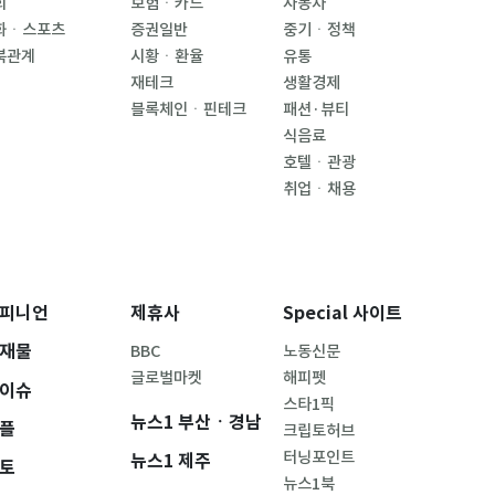
회
보험ㆍ카드
자동차
화ㆍ스포츠
증권일반
중기ㆍ정책
북관계
시황ㆍ환율
유통
재테크
생활경제
블록체인ㆍ핀테크
패션·뷰티
식음료
호텔ㆍ관광
취업ㆍ채용
피니언
제휴사
Special 사이트
재물
BBC
노동신문
글로벌마켓
해피펫
이슈
스타1픽
뉴스1 부산ㆍ경남
플
크립토허브
터닝포인트
뉴스1 제주
토
뉴스1북