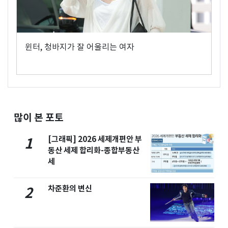
윈터, 청바지가 잘 어울리는 여자
많이 본 포토
[그래픽] 2026 세제개편안 부
1
동산 세제 합리화-종합부동산
세
차준환의 변신
2