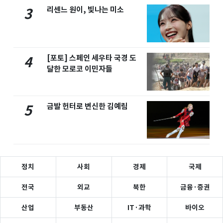
리센느 원이, 빛나는 미소
3
[포토] 스페인 세우타 국경 도
4
달한 모로코 이민자들
금발 헌터로 변신한 김예림
5
정치
사회
경제
국제
전국
외교
북한
금융·증권
산업
부동산
IT·과학
바이오