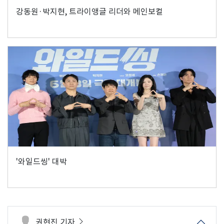
강동원·박지현, 트라이앵글 리더와 메인보컬
'와일드씽' 대박
권현진 기자