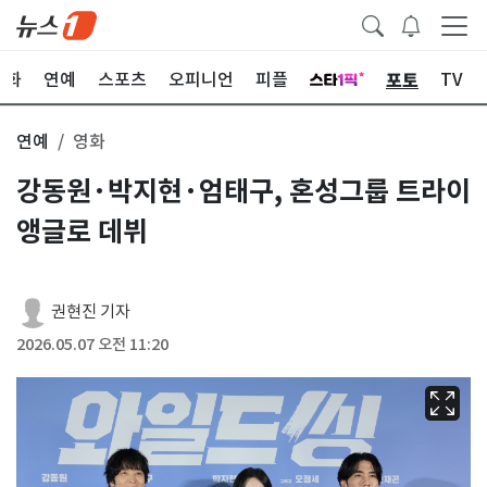
포토
문화
연예
스포츠
오피니언
피플
TV
연예
영화
강동원·박지현·엄태구, 혼성그룹 트라이
앵글로 데뷔
권현진 기자
2026.05.07 오전 11:20