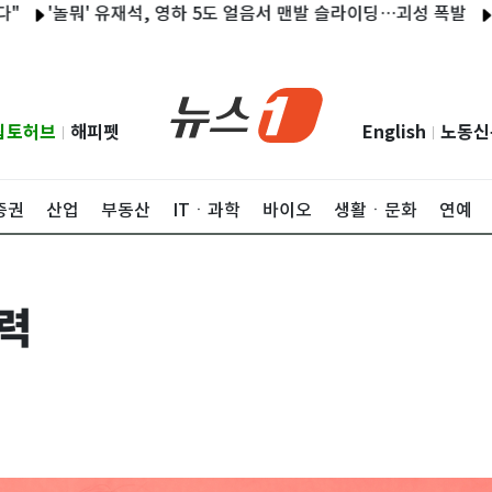
뭐' 유재석, 영하 5도 얼음서 맨발 슬라이딩…괴성 폭발
'놀뭐' 유
립토허브
해피펫
English
노동신
|
|
증권
산업
부동산
ITㆍ과학
바이오
생활ㆍ문화
연예
매력