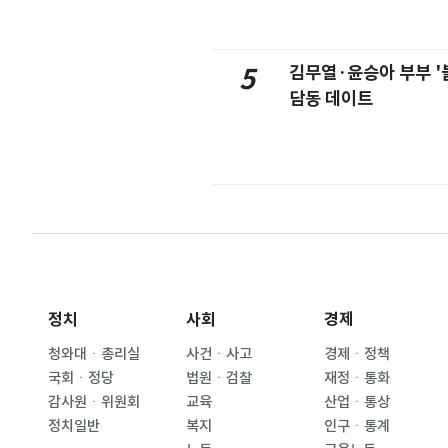
김무열·윤승아 부부 '
5
담동 데이트
정치
사회
경제
청와대ㆍ총리실
사건ㆍ사고
경제ㆍ정책
국회ㆍ정당
법원ㆍ검찰
재정ㆍ통화
감사원ㆍ위원회
교육
산업ㆍ통상
정치일반
복지
인구ㆍ통계