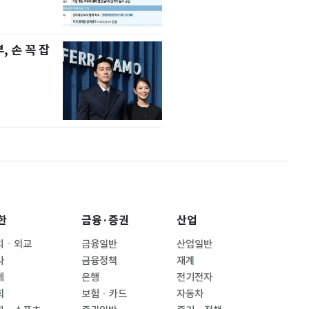
 손 꼭 잡
한
금융·증권
산업
치ㆍ외교
금융일반
산업일반
사
금융정책
재계
제
은행
전기전자
회
보험ㆍ카드
자동차