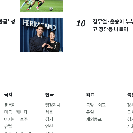
불금' 청
김무열·윤승아 부부,
10
고 청담동 나들이
국제
전국
외교
북
동북아
행정자치
국방ㆍ외교
정
미국ㆍ캐나다
서울
통일
군
아시아ㆍ호주
경기
재외동포
경
유럽
인천
사