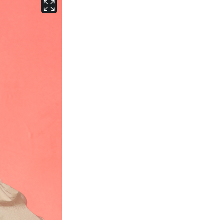
서울
28
℃
부산
28
℃
대구
29
℃
인천
29
℃
광주
28
℃
대전
27
℃
울산
28
℃
강릉
21
℃
제주
29
℃