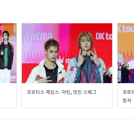
코르티스 제임스·마틴, 멋진 스웨그
코르티
정석