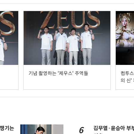
기념 촬영하는 '제우스' 주역들
컴투스 
의 신'
 챙기는
김무열·윤승아 부부
6