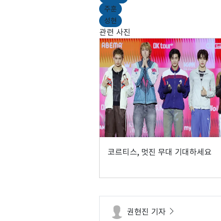
주훈
성현
관련 사진
코르티스, 멋진 무대 기대하세요
권현진 기자