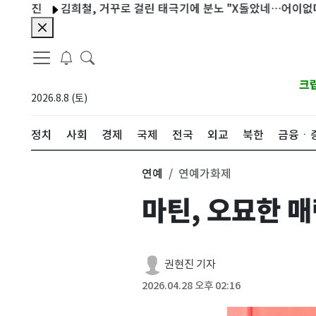
김희철, 거꾸로 걸린 태극기에 분노 "X돌았네…어이없다"
'놀
크
2026.8.8 (토)
정치
사회
경제
국제
전국
외교
북한
금융ㆍ
연예
연예가화제
마틴, 오묘한 
권현진 기자
2026.04.28 오후 02:16