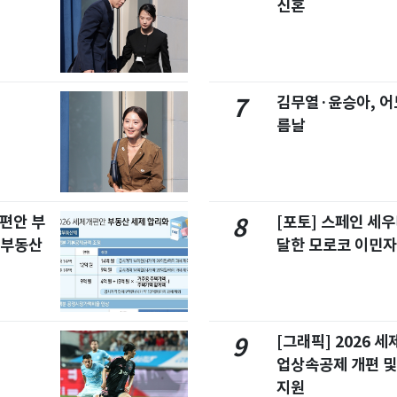
신혼
김무열·윤승아, 어
7
름날
개편안 부
[포토] 스페인 세우
8
합부동산
달한 모로코 이민
[그래픽] 2026 
9
업상속공제 개편 및
지원