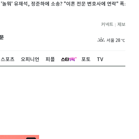
재석, 정준하에 소송? "이혼 전문 변호사에 연락" 폭소
'2부 강등'
커넥트
제보
|
제주
29
℃
문
서울
28
℃
부산
28
℃
스포츠
오피니언
피플
포토
TV
대구
29
℃
인천
29
℃
광주
28
℃
대전
27
℃
울산
28
℃
강릉
21
℃
제주
29
℃