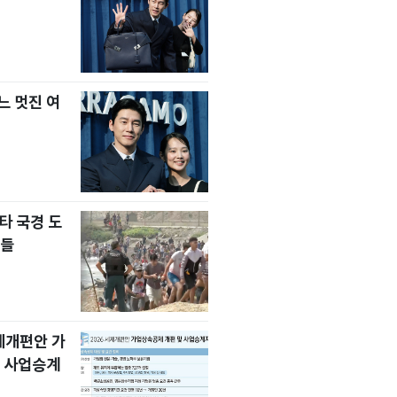
느 멋진 여
타 국경 도
자들
세제개편안 가
 사업승계