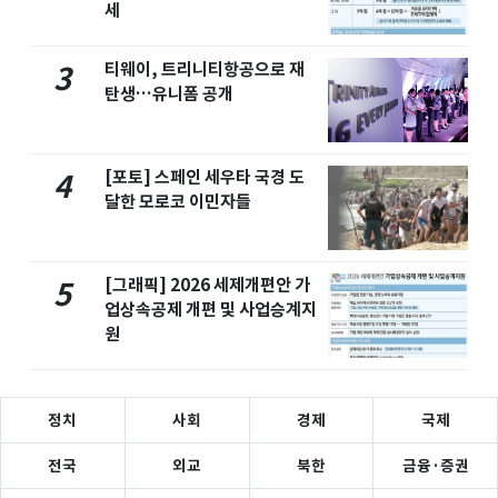
세
티웨이, 트리니티항공으로 재
3
탄생…유니폼 공개
[포토] 스페인 세우타 국경 도
4
달한 모로코 이민자들
[그래픽] 2026 세제개편안 가
5
업상속공제 개편 및 사업승계지
원
정치
사회
경제
국제
전국
외교
북한
금융·증권