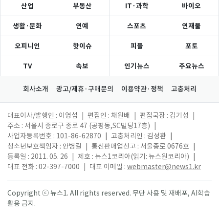
산업
부동산
IT·과학
바이오
생활·문화
연예
스포츠
연재물
오피니언
핫이슈
피플
포토
TV
속보
인기뉴스
주요뉴스
회사소개
광고/제휴·구매문의
이용약관·정책
고충처리
대표이사/발행인 : 이영섭
|
편집인 : 채원배
|
편집국장 : 김기성
|
주소 : 서울시 종로구 종로 47 (공평동,SC빌딩17층)
|
사업자등록번호 : 101-86-62870
|
고충처리인 : 김성환
|
청소년보호책임자 : 안병길
|
통신판매업신고 : 서울종로 0676호
|
등록일 : 2011. 05. 26
|
제호 : 뉴스1코리아(읽기: 뉴스원코리아)
|
대표 전화 : 02-397-7000
|
대표 이메일 :
webmaster@news1.kr
Copyright ⓒ 뉴스1. All rights reserved. 무단 사용 및 재배포, AI학습
활용 금지.