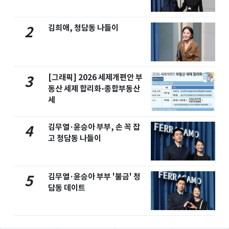
김희애, 청담동 나들이
2
[그래픽] 2026 세제개편안 부
3
동산 세제 합리화-종합부동산
세
김무열·윤승아 부부, 손 꼭 잡
4
고 청담동 나들이
김무열·윤승아 부부 '불금' 청
5
담동 데이트