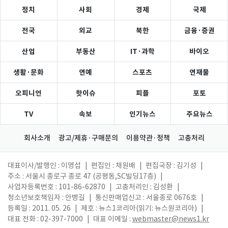
정치
사회
경제
국제
전국
외교
북한
금융·증권
산업
부동산
IT·과학
바이오
생활·문화
연예
스포츠
연재물
오피니언
핫이슈
피플
포토
TV
속보
인기뉴스
주요뉴스
회사소개
광고/제휴·구매문의
이용약관·정책
고충처리
대표이사/발행인 : 이영섭
|
편집인 : 채원배
|
편집국장 : 김기성
|
주소 : 서울시 종로구 종로 47 (공평동,SC빌딩17층)
|
사업자등록번호 : 101-86-62870
|
고충처리인 : 김성환
|
청소년보호책임자 : 안병길
|
통신판매업신고 : 서울종로 0676호
|
등록일 : 2011. 05. 26
|
제호 : 뉴스1코리아(읽기: 뉴스원코리아)
|
대표 전화 : 02-397-7000
|
대표 이메일 :
webmaster@news1.kr