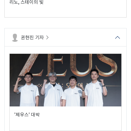
리노, 스테이의 빛
권현진 기자
'제우스' 대박