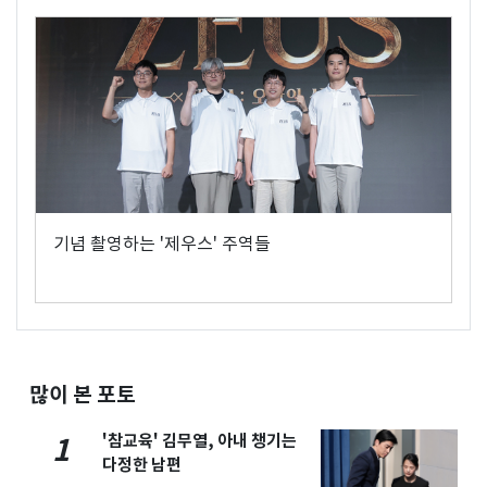
기념 촬영하는 '제우스' 주역들
많이 본 포토
'참교육' 김무열, 아내 챙기는
1
다정한 남편