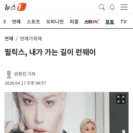
포토
문화
연예
스포츠
오피니언
피플
TV
연예
연예가화제
필릭스, 내가 가는 길이 런웨이
권현진 기자
2026.04.17 오후 06:57