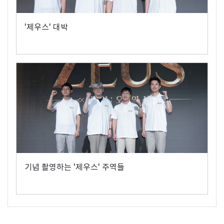
'제우스' 대박
기념 촬영하는 '제우스' 주역들