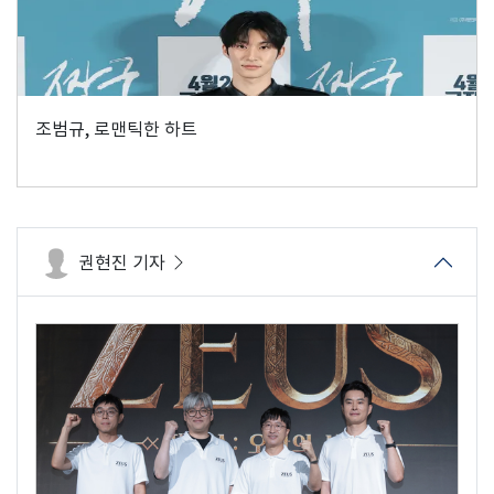
조범규, 로맨틱한 하트
권현진 기자