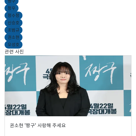
짱구
정우
정수정
신승호
조범규
권소현
오성호
관련 사진
권소현 '짱구' 사랑해 주세요