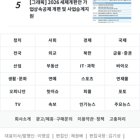
[그래픽] 2026 세제개편안 가
5
업상속공제 개편 및 사업승계지
원
정치
사회
경제
국제
전국
외교
북한
금융·증권
산업
부동산
IT·과학
바이오
생활·문화
연예
스포츠
연재물
오피니언
핫이슈
피플
포토
TV
속보
인기뉴스
주요뉴스
회사소개
광고/제휴·구매문의
이용약관·정책
고충처리
대표이사/발행인 : 이영섭
|
편집인 : 채원배
|
편집국장 : 김기성
|