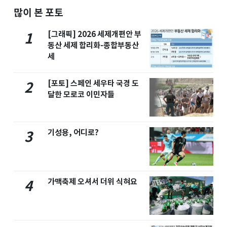
많이 본 포토
[그래픽] 2026 세제개편안 부
1
동산 세제 합리화-종합부동산
세
[포토] 스페인 세우타 국경 도
2
달한 모로코 이민자들
기성용, 어디로?
3
가맥축제 오셔서 더위 식혀요
4