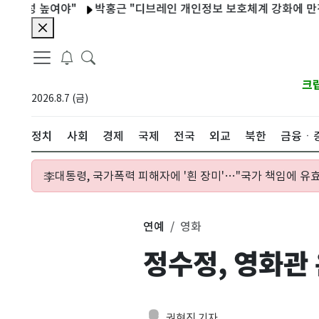
높여야"
박홍근 "디브레인 개인정보 보호체계 강화에 만전 기해야
크
2026.8.7 (금)
정치
사회
경제
국제
전국
외교
북한
금융ㆍ
李대통령, 국가폭력 피해자에 '흰 장미'…"국가 책임에 유효
연예
영화
정수정, 영화관
권현진 기자