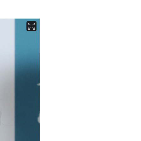
서울
36
℃
부산
34
℃
대구
39
℃
인천
37
℃
광주
37
℃
대전
36
℃
울산
33
℃
강릉
30
℃
제주
33
℃