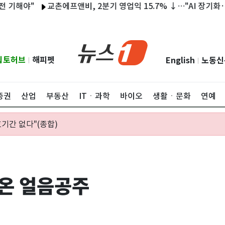
"
교촌에프앤비, 2분기 영업익 15.7% ↓…"AI 장기화·중동 여파
립토허브
해피펫
English
노동신
|
|
증권
산업
부동산
ITㆍ과학
바이오
생활ㆍ문화
연예
기간 없다"(종합)
 온 얼음공주