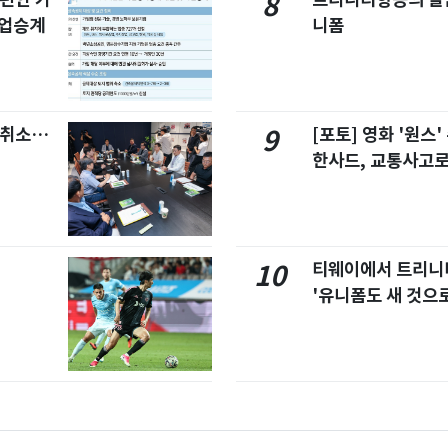
8
사업승계
니폼
염취소…
[포토] 영화 '원스
9
한사드, 교통사고로
티웨이에서 트리
10
'유니폼도 새 것으로