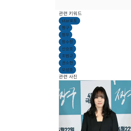
관련 키워드
star포토
짱구
정우
정수정
신승호
조범규
권소현
오성호
관련 사진