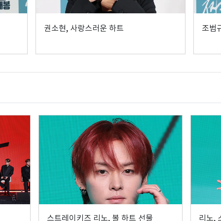
권소현, 사랑스러운 하트
조범규
스트레이키즈 리노, 볼 하트 선물
리노,