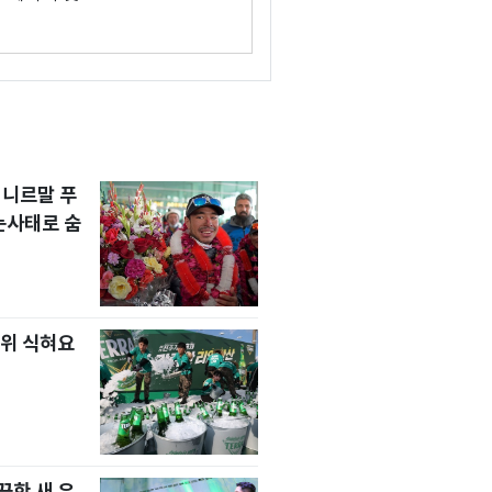
 니르말 푸
눈사태로 숨
위 식혀요
한 새 유