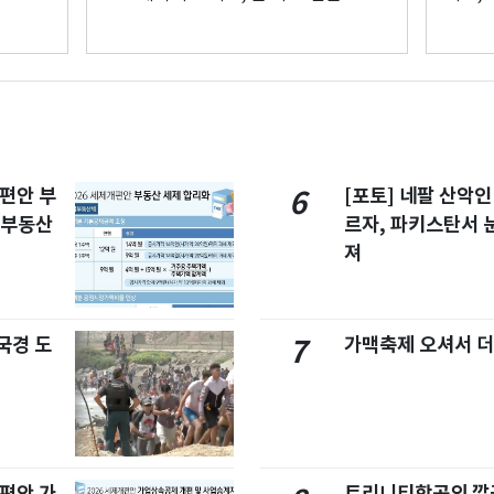
개편안 부
[포토] 네팔 산악인
6
합부동산
르자, 파키스탄서 
져
국경 도
가맥축제 오셔서 더
7
개편안 가
트리니티항공의 깔끔