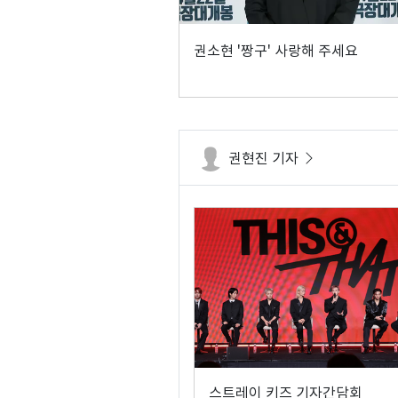
권소현 '짱구' 사랑해 주세요
권현진 기자
스트레이 키즈 기자간담회