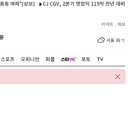
"(상보)
CJ CGV, 2분기 영업익 115억 전년 대비 568% 점프(1보
커넥트
제보
|
제주
33
℃
문
서울
36
℃
부산
34
℃
스포츠
오피니언
피플
포토
TV
대구
39
℃
인천
37
℃
광주
37
℃
대전
36
℃
울산
33
℃
강릉
30
℃
제주
33
℃