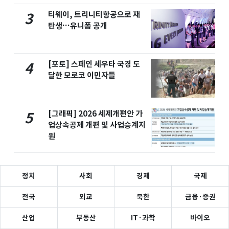
티웨이, 트리니티항공으로 재
3
탄생…유니폼 공개
[포토] 스페인 세우타 국경 도
4
달한 모로코 이민자들
[그래픽] 2026 세제개편안 가
5
업상속공제 개편 및 사업승계지
원
정치
사회
경제
국제
전국
외교
북한
금융·증권
산업
부동산
IT·과학
바이오