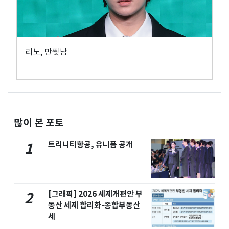
리노, 만찢남
많이 본 포토
트리니티항공, 유니폼 공개
1
[그래픽] 2026 세제개편안 부
2
동산 세제 합리화-종합부동산
세