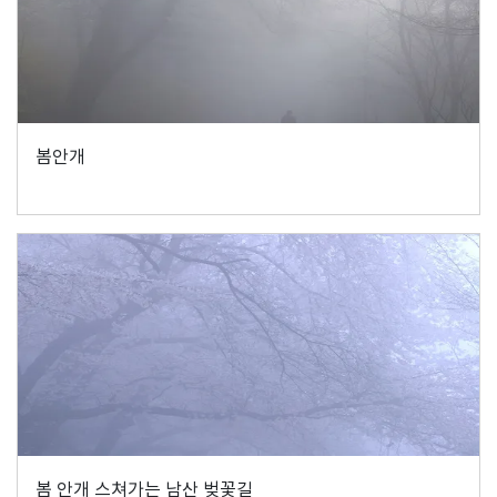
봄안개
봄 안개 스쳐가는 남산 벚꽃길