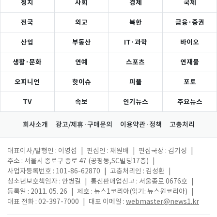
정치
사회
경제
국제
전국
외교
북한
금융·증권
산업
부동산
IT·과학
바이오
생활·문화
연예
스포츠
연재물
오피니언
핫이슈
피플
포토
TV
속보
인기뉴스
주요뉴스
회사소개
광고/제휴·구매문의
이용약관·정책
고충처리
대표이사/발행인 : 이영섭
|
편집인 : 채원배
|
편집국장 : 김기성
|
주소 : 서울시 종로구 종로 47 (공평동,SC빌딩17층)
|
사업자등록번호 : 101-86-62870
|
고충처리인 : 김성환
|
청소년보호책임자 : 안병길
|
통신판매업신고 : 서울종로 0676호
|
등록일 : 2011. 05. 26
|
제호 : 뉴스1코리아(읽기: 뉴스원코리아)
|
대표 전화 : 02-397-7000
|
대표 이메일 :
webmaster@news1.kr