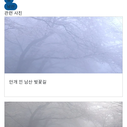
남산
관련 사진
안개 낀 남산 벚꽃길