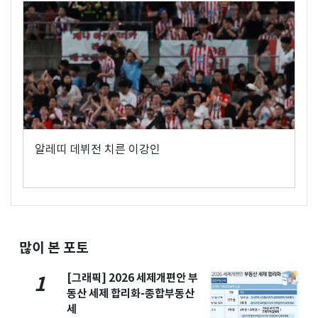
알레띠 데뷔전 치른 이강인
많이 본 포토
[그래픽] 2026 세제개편안 부
1
동산 세제 합리화-종합부동산
세