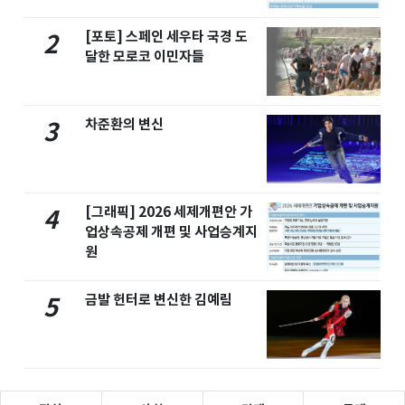
[포토] 스페인 세우타 국경 도
2
달한 모로코 이민자들
차준환의 변신
3
[그래픽] 2026 세제개편안 가
4
업상속공제 개편 및 사업승계지
원
금발 헌터로 변신한 김예림
5