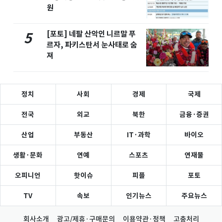
원
[포토] 네팔 산악인 니르말 푸
5
르자, 파키스탄서 눈사태로 숨
져
정치
사회
경제
국제
전국
외교
북한
금융·증권
산업
부동산
IT·과학
바이오
생활·문화
연예
스포츠
연재물
오피니언
핫이슈
피플
포토
TV
속보
인기뉴스
주요뉴스
회사소개
광고/제휴·구매문의
이용약관·정책
고충처리