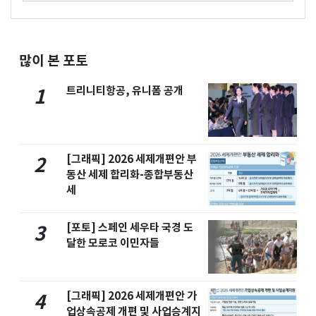
많이 본 포토
트리니티항공, 유니폼 공개
1
[그래픽] 2026 세제개편안 부
2
동산 세제 합리화-종합부동산
세
[포토] 스페인 세우타 국경 도
3
달한 모로코 이민자들
[그래픽] 2026 세제개편안 가
4
업상속공제 개편 및 사업승계지