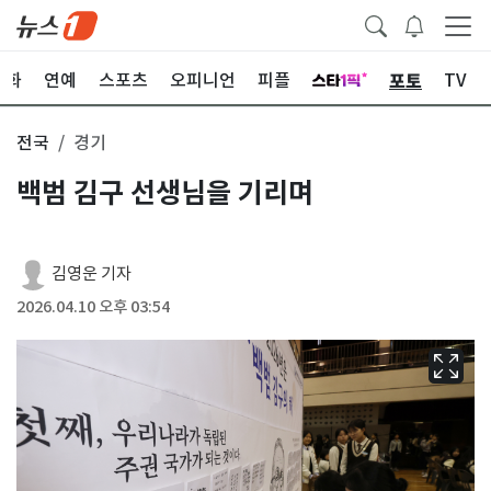
포토
문화
연예
스포츠
오피니언
피플
TV
전국
경기
백범 김구 선생님을 기리며
김영운 기자
2026.04.10 오후 03:54