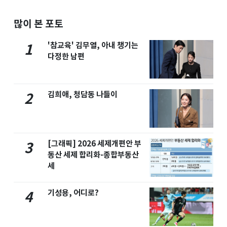
많이 본 포토
'참교육' 김무열, 아내 챙기는
1
다정한 남편
김희애, 청담동 나들이
2
[그래픽] 2026 세제개편안 부
3
동산 세제 합리화-종합부동산
세
기성용, 어디로?
4