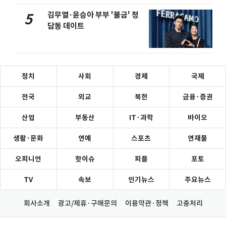
김무열·윤승아 부부 '불금' 청
5
담동 데이트
정치
사회
경제
국제
전국
외교
북한
금융·증권
산업
부동산
IT·과학
바이오
생활·문화
연예
스포츠
연재물
오피니언
핫이슈
피플
포토
TV
속보
인기뉴스
주요뉴스
회사소개
광고/제휴·구매문의
이용약관·정책
고충처리