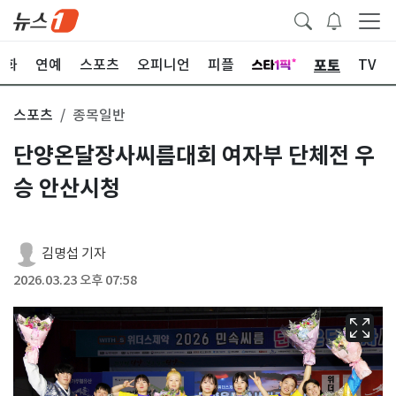
포토
문화
연예
스포츠
오피니언
피플
TV
스포츠
종목일반
단양온달장사씨름대회 여자부 단체전 우
승 안산시청
김명섭 기자
2026.03.23 오후 07:58