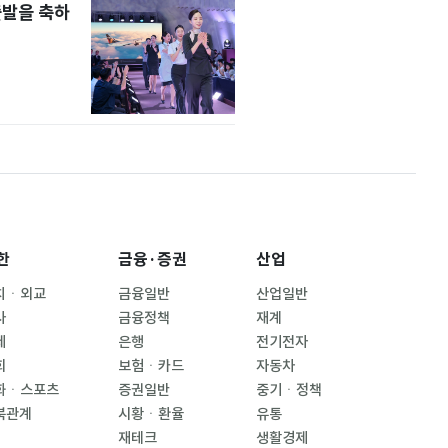
출발을 축하
한
금융·증권
산업
치ㆍ외교
금융일반
산업일반
사
금융정책
재계
제
은행
전기전자
회
보험ㆍ카드
자동차
화ㆍ스포츠
증권일반
중기ㆍ정책
북관계
시황ㆍ환율
유통
재테크
생활경제