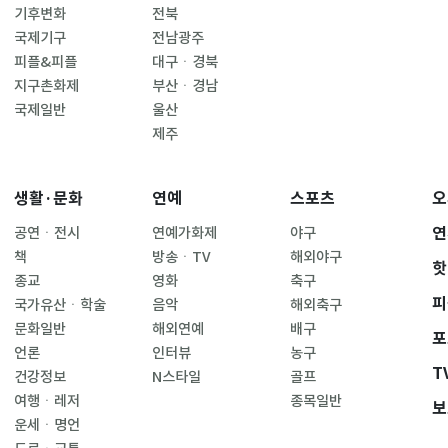
기후변화
전북
국제기구
전남광주
피플&피플
대구ㆍ경북
지구촌화제
부산ㆍ경남
국제일반
울산
제주
생활·문화
연예
스포츠
오
연
공연ㆍ전시
연예가화제
야구
책
방송ㆍTV
해외야구
핫
종교
영화
축구
피
국가유산ㆍ학술
음악
해외축구
문화일반
해외연예
배구
포
언론
인터뷰
농구
T
건강정보
N스타일
골프
여행ㆍ레저
종목일반
보
운세ㆍ명언