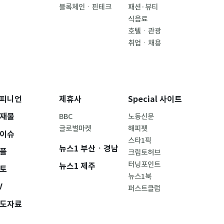
블록체인ㆍ핀테크
패션·뷰티
식음료
호텔ㆍ관광
취업ㆍ채용
피니언
제휴사
Special 사이트
재물
BBC
노동신문
글로벌마켓
해피펫
이슈
스타1픽
뉴스1 부산ㆍ경남
플
크립토허브
터닝포인트
뉴스1 제주
토
뉴스1북
V
퍼스트클럽
도자료