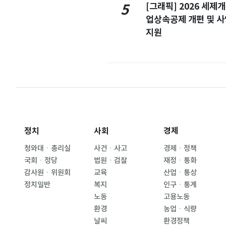
[그래픽] 2026 세제
5
업상속공제 개편 및 
지원
정치
사회
경제
청와대ㆍ총리실
사건ㆍ사고
경제ㆍ정책
국회ㆍ정당
법원ㆍ검찰
재정ㆍ통화
감사원ㆍ위원회
교육
산업ㆍ통상
정치일반
복지
인구ㆍ통계
노동
고용노동
환경
농업ㆍ식량
날씨
환경정책