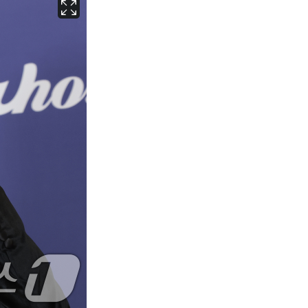
서울
36
℃
부산
32
℃
대구
36
℃
인천
35
℃
광주
36
℃
대전
35
℃
울산
31
℃
강릉
30
℃
제주
30
℃