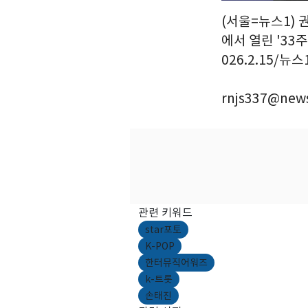
(서울=뉴스1) 
에서 열린 '33
026.2.15/뉴스
rnjs337@news
관련 키워드
star포토
K-POP
한터뮤직어워즈
k-트롯
손태진