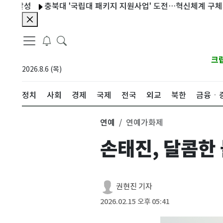
성
충북대 '국립대 패키지 지원사업' 도전…혁신체계 구체화 속도
크
2026.8.6 (목)
정치
사회
경제
국제
전국
외교
북한
금융ㆍ
연예
연예가화제
손태진, 달콤한 
권현진 기자
2026.02.15 오후 05:41