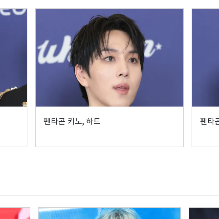
펜타곤 키노, 하트
펜타곤