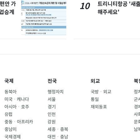
개편안 가
트리니티항공 '새
10
사업승계
해주세요'
국제
전국
외교
북
동북아
행정자치
국방ㆍ외교
정
미국ㆍ캐나다
서울
통일
군
아시아ㆍ호주
경기
재외동포
경
유럽
인천
사
중동ㆍ아프리카
강원
문
중남미
세종ㆍ충북
남
국제경제
대전ㆍ충남