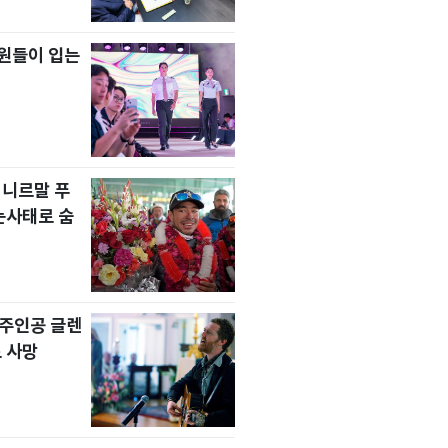
원들이 입는
 니르말 푸
눈사태로 숨
' 주인공 글렌
 사망