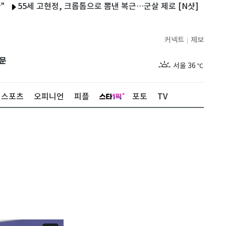
세 고현정, 크롭톱으로 뽐낸 복근…군살 제로 [N샷]
충북 온열질환
커넥트
제보
|
제주
30
℃
문
서울
36
℃
부산
32
℃
스포츠
오피니언
피플
포토
TV
대구
36
℃
인천
35
℃
광주
36
℃
대전
35
℃
울산
31
℃
강릉
30
℃
제주
30
℃