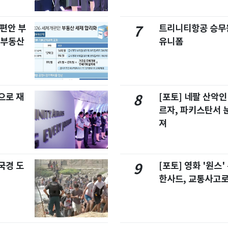
개편안 부
트리니티항공 승무
7
합부동산
유니폼
으로 재
[포토] 네팔 산악인
8
르자, 파키스탄서 
져
국경 도
[포토] 영화 '원스
9
한사드, 교통사고로