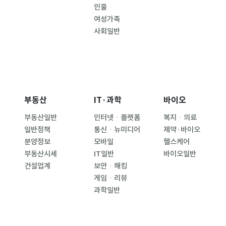
인물
여성가족
사회일반
부동산
IT·과학
바이오
부동산일반
인터넷ㆍ플랫폼
복지ㆍ의료
일반정책
통신ㆍ뉴미디어
제약·바이오
분양정보
모바일
헬스케어
부동산시세
IT일반
바이오일반
건설업계
보안ㆍ해킹
게임ㆍ리뷰
과학일반