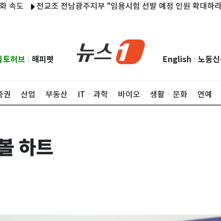
전교조 전남광주지부 "임용시험 선발 예정 인원 확대하라"
55
립토허브
해피펫
English
노동신
|
|
증권
산업
부동산
ITㆍ과학
바이오
생활ㆍ문화
연예
볼 하트