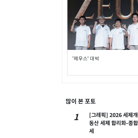
'제우스' 대박
많이 본 포토
[그래픽] 2026 세제
1
동산 세제 합리화-종
세