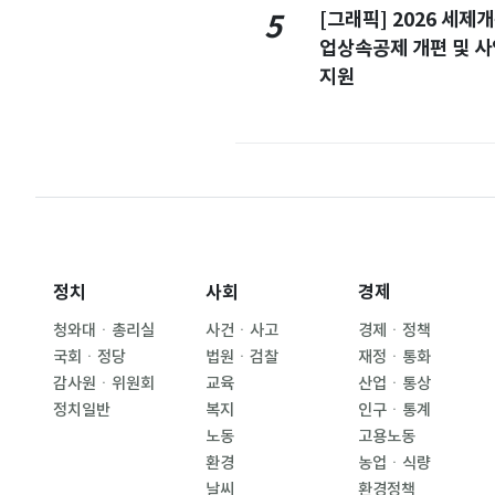
[그래픽] 2026 세제
5
업상속공제 개편 및 
지원
정치
사회
경제
청와대ㆍ총리실
사건ㆍ사고
경제ㆍ정책
국회ㆍ정당
법원ㆍ검찰
재정ㆍ통화
감사원ㆍ위원회
교육
산업ㆍ통상
정치일반
복지
인구ㆍ통계
노동
고용노동
환경
농업ㆍ식량
날씨
환경정책