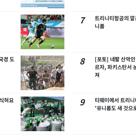
트리니티항공의 깔끔
7
니폼
국경 도
[포토] 네팔 산악인
8
르자, 파키스탄서 
져
 식혀요
티웨이에서 트리
9
'유니폼도 새 것으로