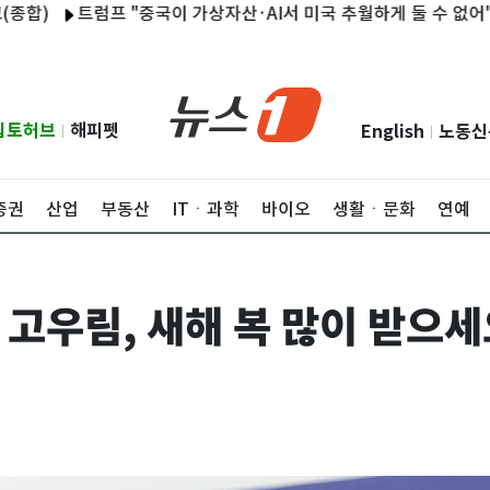
트럼프 "중국이 가상자산·AI서 미국 추월하게 둘 수 없어"
UAE 
립토허브
해피펫
English
노동신
|
|
증권
산업
부동산
ITㆍ과학
바이오
생활ㆍ문화
연예
 고우림, 새해 복 많이 받으