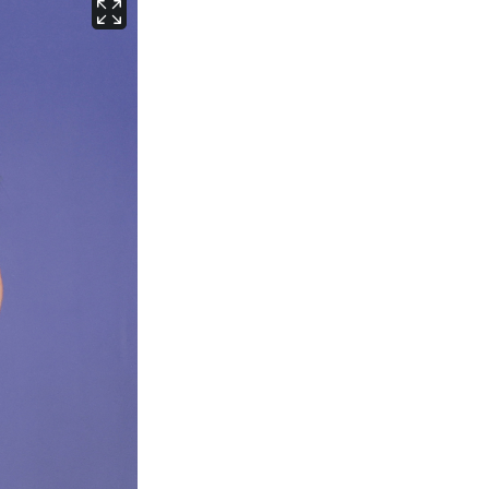
서울
30
℃
부산
27
℃
대구
28
℃
인천
29
℃
광주
29
℃
대전
27
℃
울산
27
℃
강릉
25
℃
제주
28
℃