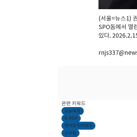
(서울=뉴스1) 
SPO돔에서 열린
있다. 2026.2.
rnjs337@news
관련 키워드
star포토
K-POP
한터뮤직어워즈
고우림