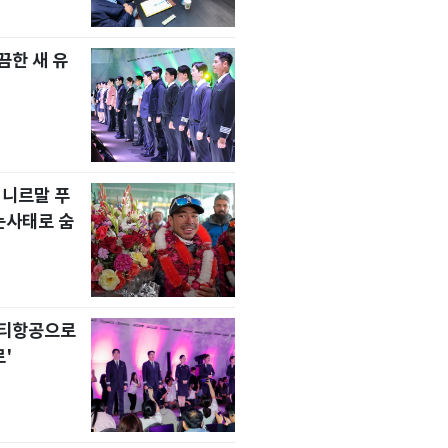
한 새 유
 니르말 푸
눈사태로 숨
니티항공으로
'