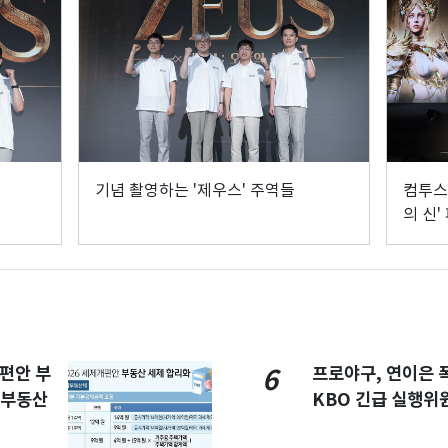
기념 촬영하는 '제우스' 주역들
컴투스 
의 신'
개편안 부
프로야구, 연이은
6
합부동산
KBO 긴급 실행위