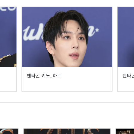
펜타곤 키노, 하트
펜타곤