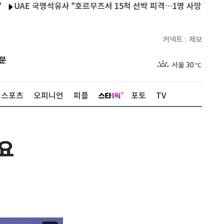
국영석유사 "호르무즈서 15척 선박 피격…1명 사망·20명 부상"
"
커넥트
제보
|
제주
28
℃
문
서울
30
℃
부산
27
℃
스포츠
오피니언
피플
포토
TV
대구
28
℃
인천
29
℃
세요
광주
29
℃
대전
27
℃
울산
27
℃
강릉
25
℃
제주
28
℃