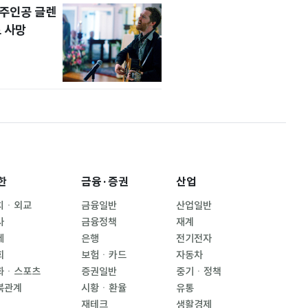
' 주인공 글렌
 사망
한
금융·증권
산업
치ㆍ외교
금융일반
산업일반
사
금융정책
재계
제
은행
전기전자
회
보험ㆍ카드
자동차
화ㆍ스포츠
증권일반
중기ㆍ정책
북관계
시황ㆍ환율
유통
재테크
생활경제