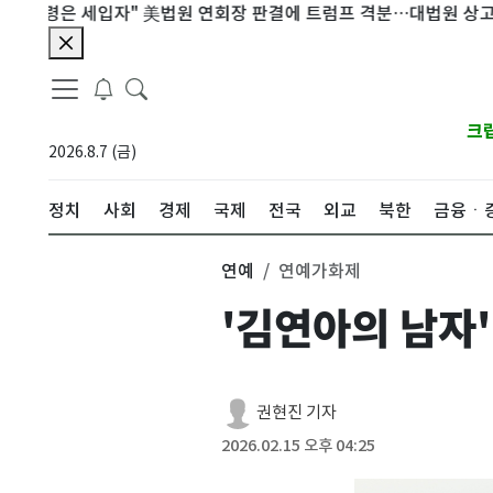
세입자" 美법원 연회장 판결에 트럼프 격분…대법원 상고(종합)
크
2026.8.7 (금)
정치
사회
경제
국제
전국
외교
북한
금융ㆍ
연예
연예가화제
'김연아의 남자'
권현진 기자
2026.02.15 오후 04:25