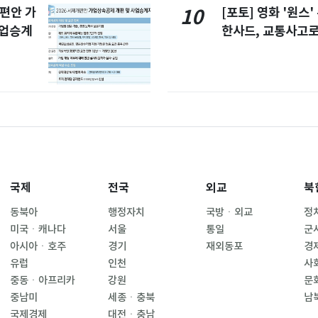
개편안 가
[포토] 영화 '원스
10
사업승계
한사드, 교통사고로
국제
전국
외교
북
동북아
행정자치
국방ㆍ외교
정
미국ㆍ캐나다
서울
통일
군
아시아ㆍ호주
경기
재외동포
경
유럽
인천
사
중동ㆍ아프리카
강원
문
중남미
세종ㆍ충북
남
국제경제
대전ㆍ충남