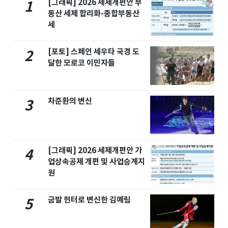
[그래픽] 2026 세제개편안 부
1
동산 세제 합리화-종합부동산
세
[포토] 스페인 세우타 국경 도
2
달한 모로코 이민자들
차준환의 변신
3
[그래픽] 2026 세제개편안 가
4
업상속공제 개편 및 사업승계지
원
금발 헌터로 변신한 김예림
5