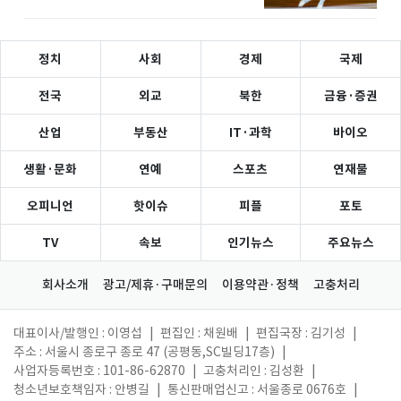
정치
사회
경제
국제
전국
외교
북한
금융·증권
산업
부동산
IT·과학
바이오
생활·문화
연예
스포츠
연재물
오피니언
핫이슈
피플
포토
TV
속보
인기뉴스
주요뉴스
회사소개
광고/제휴·구매문의
이용약관·정책
고충처리
대표이사/발행인 : 이영섭
|
편집인 : 채원배
|
편집국장 : 김기성
|
주소 : 서울시 종로구 종로 47 (공평동,SC빌딩17층)
|
사업자등록번호 : 101-86-62870
|
고충처리인 : 김성환
|
청소년보호책임자 : 안병길
|
통신판매업신고 : 서울종로 0676호
|