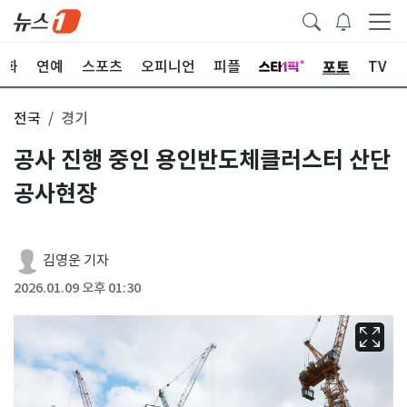
포토
문화
연예
스포츠
오피니언
피플
TV
전국
경기
공사 진행 중인 용인반도체클러스터 산단
공사현장
김영운 기자
2026.01.09 오후 01:30