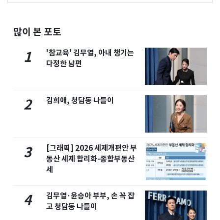
많이 본 포토
'참교육' 김무열, 아내 챙기는
1
다정한 남편
김희애, 청담동 나들이
2
[그래픽] 2026 세제개편안 부
3
동산 세제 합리화-종합부동산
세
김무열·윤승아 부부, 손 꼭 잡
4
고 청담동 나들이