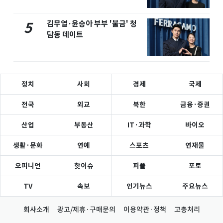
김무열·윤승아 부부 '불금' 청
5
담동 데이트
정치
사회
경제
국제
전국
외교
북한
금융·증권
산업
부동산
IT·과학
바이오
생활·문화
연예
스포츠
연재물
오피니언
핫이슈
피플
포토
TV
속보
인기뉴스
주요뉴스
회사소개
광고/제휴·구매문의
이용약관·정책
고충처리