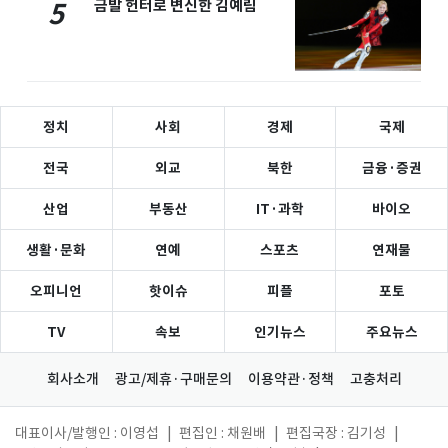
금발 헌터로 변신한 김예림
5
정치
사회
경제
국제
전국
외교
북한
금융·증권
산업
부동산
IT·과학
바이오
생활·문화
연예
스포츠
연재물
오피니언
핫이슈
피플
포토
TV
속보
인기뉴스
주요뉴스
회사소개
광고/제휴·구매문의
이용약관·정책
고충처리
대표이사/발행인 : 이영섭
|
편집인 : 채원배
|
편집국장 : 김기성
|