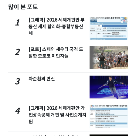
많이 본 포토
[그래픽] 2026 세제개편안 부
1
동산 세제 합리화-종합부동산
세
[포토] 스페인 세우타 국경 도
2
달한 모로코 이민자들
차준환의 변신
3
[그래픽] 2026 세제개편안 가
4
업상속공제 개편 및 사업승계지
원