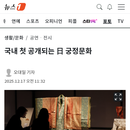
포토
문화
연예
스포츠
오피니언
피플
TV
생활/문화
공연ㆍ전시
국내 첫 공개되는 日 궁정문화
오대일 기자
2025.12.17 오전 11:32