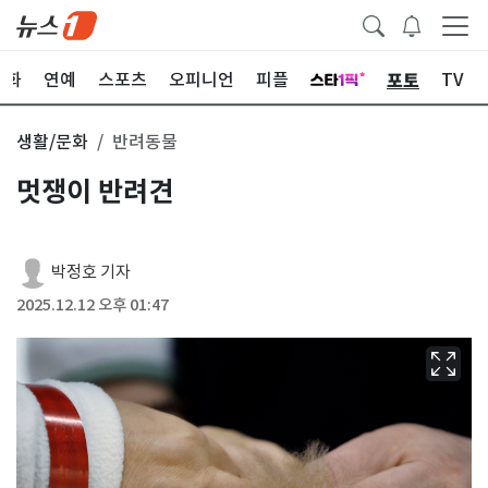
포토
문화
연예
스포츠
오피니언
피플
TV
생활/문화
반려동물
멋쟁이 반려견
박정호 기자
2025.12.12 오후 01:47