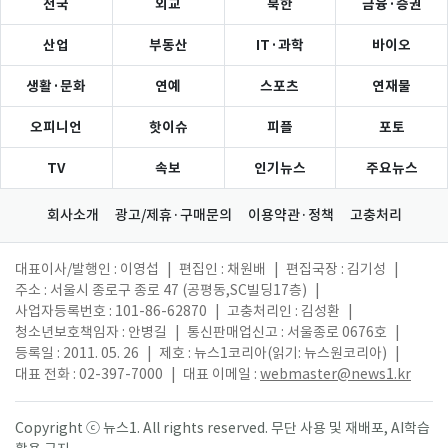
전국
외교
북한
금융·증권
산업
부동산
IT·과학
바이오
생활·문화
연예
스포츠
연재물
오피니언
핫이슈
피플
포토
TV
속보
인기뉴스
주요뉴스
회사소개
광고/제휴·구매문의
이용약관·정책
고충처리
대표이사/발행인 : 이영섭
|
편집인 : 채원배
|
편집국장 : 김기성
|
주소 : 서울시 종로구 종로 47 (공평동,SC빌딩17층)
|
사업자등록번호 : 101-86-62870
|
고충처리인 : 김성환
|
청소년보호책임자 : 안병길
|
통신판매업신고 : 서울종로 0676호
|
등록일 : 2011. 05. 26
|
제호 : 뉴스1코리아(읽기: 뉴스원코리아)
|
대표 전화 : 02-397-7000
|
대표 이메일 :
webmaster@news1.kr
Copyright ⓒ 뉴스1. All rights reserved. 무단 사용 및 재배포, AI학습