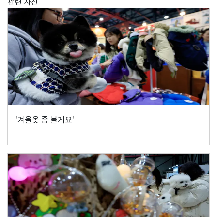
관련 사진
'겨울옷 좀 볼게요'