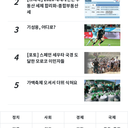
2
동산 세제 합리화-종합부동산
세
기성용, 어디로?
3
[포토] 스페인 세우타 국경 도
4
달한 모로코 이민자들
가맥축제 오셔서 더위 식혀요
5
정치
사회
경제
국제