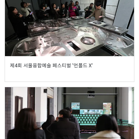
제4회 서울융합예술 페스티벌 '언폴드 X'