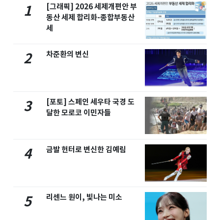
[그래픽] 2026 세제개편안 부
1
동산 세제 합리화-종합부동산
세
차준환의 변신
2
[포토] 스페인 세우타 국경 도
3
달한 모로코 이민자들
금발 헌터로 변신한 김예림
4
리센느 원이, 빛나는 미소
5