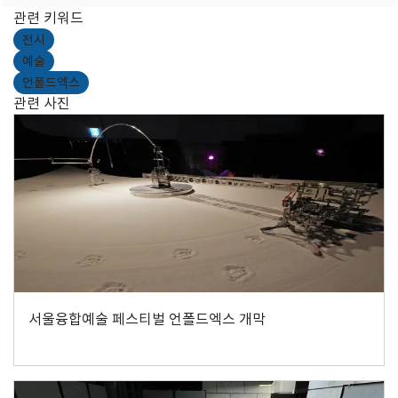
관련 키워드
전시
예술
언폴드엑스
관련 사진
서울융합예술 페스티벌 언폴드엑스 개막