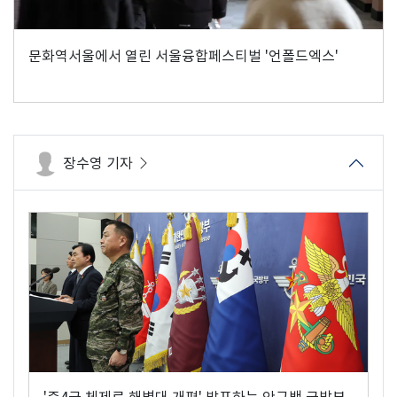
문화역서울에서 열린 서울융합페스티벌 '언폴드엑스'
장수영 기자