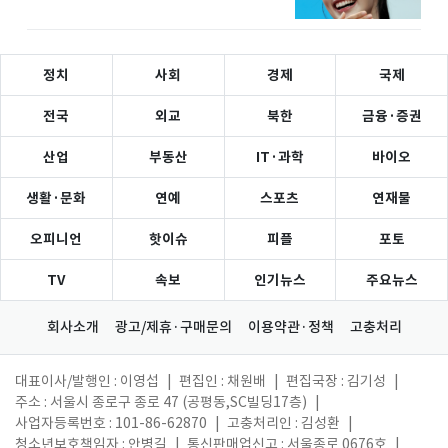
정치
사회
경제
국제
전국
외교
북한
금융·증권
산업
부동산
IT·과학
바이오
생활·문화
연예
스포츠
연재물
오피니언
핫이슈
피플
포토
TV
속보
인기뉴스
주요뉴스
회사소개
광고/제휴·구매문의
이용약관·정책
고충처리
대표이사/발행인 : 이영섭
|
편집인 : 채원배
|
편집국장 : 김기성
|
주소 : 서울시 종로구 종로 47 (공평동,SC빌딩17층)
|
사업자등록번호 : 101-86-62870
|
고충처리인 : 김성환
|
청소년보호책임자 : 안병길
|
통신판매업신고 : 서울종로 0676호
|