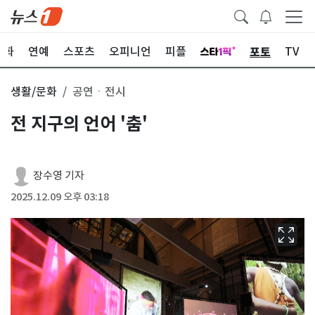
포토
문화
연예
스포츠
오피니언
피플
TV
생활/문화
공연ㆍ전시
전 지구의 언어 '춤'
장수영 기자
2025.12.09 오후 03:18