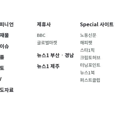
피니언
제휴사
Special 사이트
재물
BBC
노동신문
글로벌마켓
해피펫
이슈
스타1픽
뉴스1 부산ㆍ경남
플
크립토허브
터닝포인트
뉴스1 제주
토
뉴스1북
V
퍼스트클럽
도자료