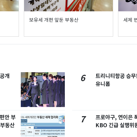
보유세 개편 앞둔 부동산
세제 
 공개
트리니티항공 승무
6
유니폼
개편안 부
프로야구, 연이은
7
합부동산
KBO 긴급 실행위