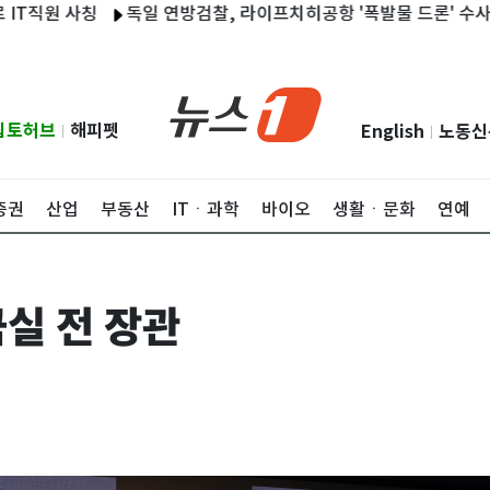
 사칭
독일 연방검찰, 라이프치히공항 '폭발물 드론' 수사…"중대 
립토허브
해피펫
English
노동신
|
|
증권
산업
부동산
ITㆍ과학
바이오
생활ㆍ문화
연예
실 전 장관