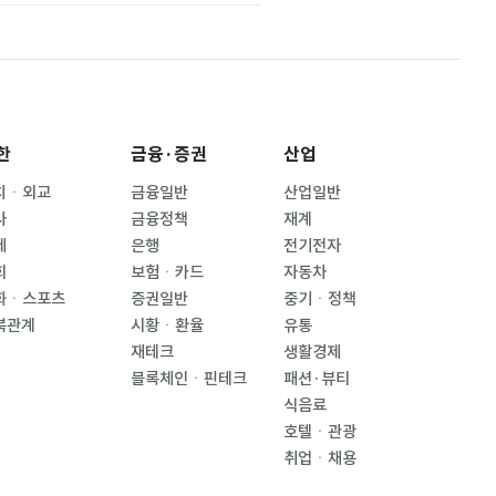
한
금융·증권
산업
치ㆍ외교
금융일반
산업일반
사
금융정책
재계
제
은행
전기전자
회
보험ㆍ카드
자동차
화ㆍ스포츠
증권일반
중기ㆍ정책
북관계
시황ㆍ환율
유통
재테크
생활경제
블록체인ㆍ핀테크
패션·뷰티
식음료
호텔ㆍ관광
취업ㆍ채용