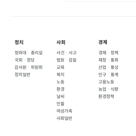
정치
사회
경제
청와대ㆍ총리실
사건ㆍ사고
경제ㆍ정책
국회ㆍ정당
법원ㆍ검찰
재정ㆍ통화
감사원ㆍ위원회
교육
산업ㆍ통상
정치일반
복지
인구ㆍ통계
노동
고용노동
환경
농업ㆍ식량
날씨
환경정책
인물
여성가족
사회일반