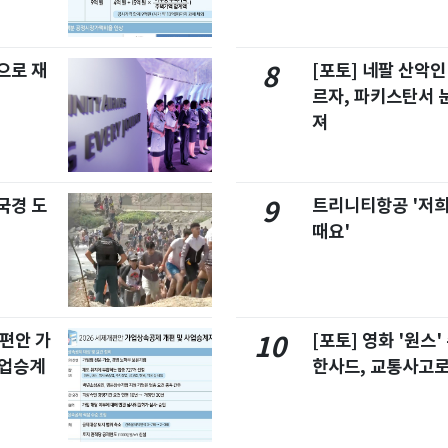
으로 재
[포토] 네팔 산악인
8
르자, 파키스탄서 
져
국경 도
트리니티항공 '저희
9
때요'
개편안 가
[포토] 영화 '원스
10
사업승계
한사드, 교통사고로