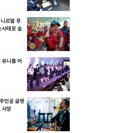
 니르말 푸
눈사태로 숨
 유니폼 어
' 주인공 글렌
 사망