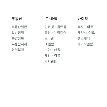
부동산
IT·과학
바이오
부동산일반
인터넷ㆍ플랫폼
복지ㆍ의료
일반정책
통신ㆍ뉴미디어
제약·바이오
분양정보
모바일
헬스케어
부동산시세
IT일반
바이오일반
건설업계
보안ㆍ해킹
게임ㆍ리뷰
과학일반