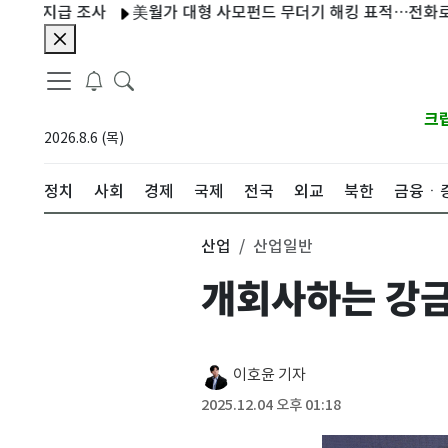
급 조사
美월가 대형 사모펀드 무더기 해킹 표적…전화로 IT직원
크
2026.8.6 (목)
정치
사회
경제
국제
전국
외교
북한
금융ㆍ
산업
산업일반
개회사하는 강금
이호윤 기자
2025.12.04 오후 01:18