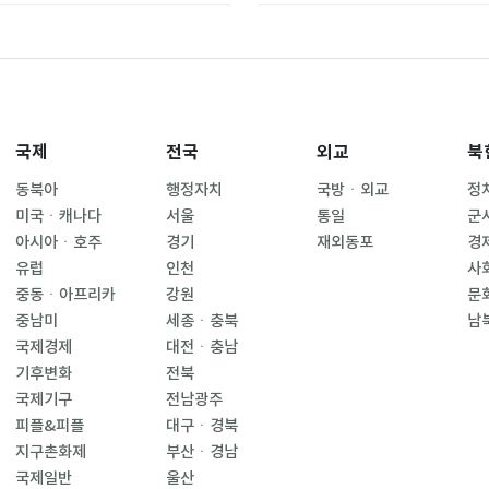
국제
전국
외교
북
동북아
행정자치
국방ㆍ외교
정
미국ㆍ캐나다
서울
통일
군
아시아ㆍ호주
경기
재외동포
경
유럽
인천
사
중동ㆍ아프리카
강원
문
중남미
세종ㆍ충북
남
국제경제
대전ㆍ충남
기후변화
전북
국제기구
전남광주
피플&피플
대구ㆍ경북
지구촌화제
부산ㆍ경남
국제일반
울산