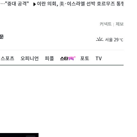
공격"
이란 의회, 美·이스라엘 선박 호르무즈 통행금지 법안 검토
커넥트
제보
|
제주
26
℃
문
서울
29
℃
부산
26
℃
스포츠
오피니언
피플
포토
TV
대구
26
℃
인천
27
℃
광주
25
℃
대전
26
℃
울산
25
℃
강릉
23
℃
제주
26
℃