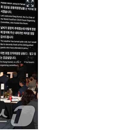
서울
29
℃
부산
26
℃
대구
26
℃
인천
27
℃
광주
25
℃
대전
26
℃
울산
25
℃
강릉
23
℃
제주
26
℃