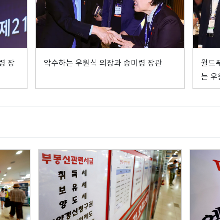
령 장
악수하는 우원식 의장과 송미령 장관
월드푸
는 우