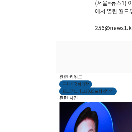
(서울=뉴스1) 
에서 열린 월드푸
256@news1.k
관련 키워드
우원식국회의장
월드푸드테크2025포럼개막식
관련 사진