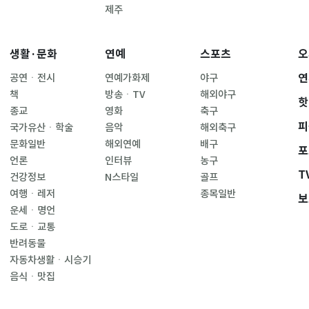
제주
생활·문화
연예
스포츠
오
연
공연ㆍ전시
연예가화제
야구
책
방송ㆍTV
해외야구
핫
종교
영화
축구
피
국가유산ㆍ학술
음악
해외축구
문화일반
해외연예
배구
포
언론
인터뷰
농구
T
건강정보
N스타일
골프
여행ㆍ레저
종목일반
보
운세ㆍ명언
도로ㆍ교통
반려동물
자동차생활ㆍ시승기
음식ㆍ맛집