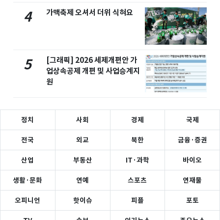
가맥축제 오셔서 더위 식혀요
4
[그래픽] 2026 세제개편안 가
5
업상속공제 개편 및 사업승계지
원
정치
사회
경제
국제
전국
외교
북한
금융·증권
산업
부동산
IT·과학
바이오
생활·문화
연예
스포츠
연재물
오피니언
핫이슈
피플
포토