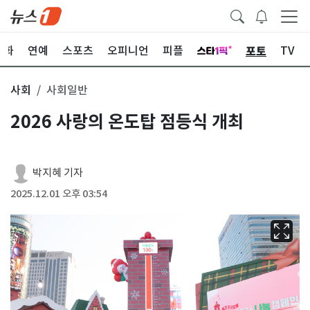
포토
문화
연예
스포츠
오피니언
피플
TV
사회
사회일반
2026 사랑의 온도탑 점등식 개최
박지혜 기자
2025.12.01 오후 03:54