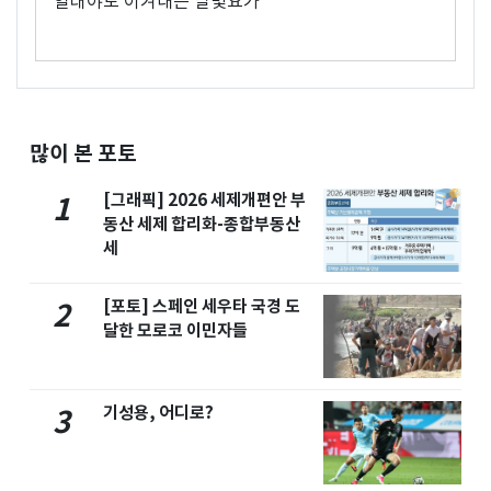
열대야도 이겨내는 달빛요가
많이 본 포토
[그래픽] 2026 세제개편안 부
1
동산 세제 합리화-종합부동산
세
[포토] 스페인 세우타 국경 도
2
달한 모로코 이민자들
기성용, 어디로?
3