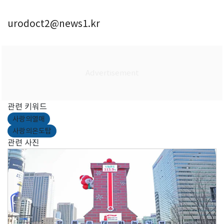
urodoct2@news1.kr
관련 키워드
사랑의열매
사랑의온도탑
관련 사진