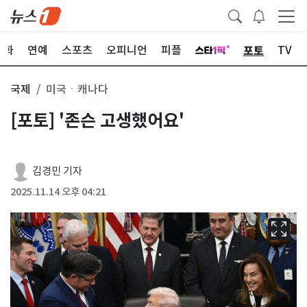
포토
문화
연예
스포츠
오피니언
피플
TV
국제
미국ㆍ캐나다
[포토] '존슨 고생했어요'
김경민 기자
2025.11.14 오후 04:21