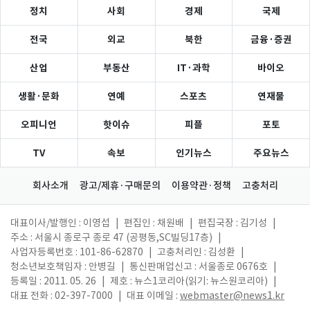
정치
사회
경제
국제
전국
외교
북한
금융·증권
산업
부동산
IT·과학
바이오
생활·문화
연예
스포츠
연재물
오피니언
핫이슈
피플
포토
TV
속보
인기뉴스
주요뉴스
회사소개
광고/제휴·구매문의
이용약관·정책
고충처리
대표이사/발행인 : 이영섭
|
편집인 : 채원배
|
편집국장 : 김기성
|
주소 : 서울시 종로구 종로 47 (공평동,SC빌딩17층)
|
사업자등록번호 : 101-86-62870
|
고충처리인 : 김성환
|
청소년보호책임자 : 안병길
|
통신판매업신고 : 서울종로 0676호
|
등록일 : 2011. 05. 26
|
제호 : 뉴스1코리아(읽기: 뉴스원코리아)
|
대표 전화 : 02-397-7000
|
대표 이메일 :
webmaster@news1.kr