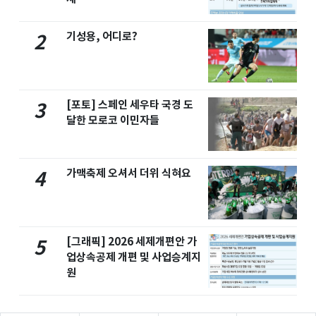
기성용, 어디로?
2
[포토] 스페인 세우타 국경 도
3
달한 모로코 이민자들
가맥축제 오셔서 더위 식혀요
4
[그래픽] 2026 세제개편안 가
5
업상속공제 개편 및 사업승계지
원