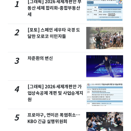
[그래픽] 2026 세제개편안 부
1
동산 세제 합리화-종합부동산
세
[포토] 스페인 세우타 국경 도
2
달한 모로코 이민자들
차준환의 변신
3
[그래픽] 2026 세제개편안 가
4
업상속공제 개편 및 사업승계지
원
프로야구, 연이은 폭염취소…
5
KBO 긴급 실행위원회