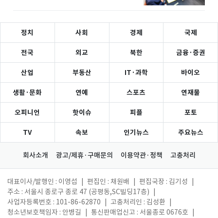
정치
사회
경제
국제
전국
외교
북한
금융·증권
산업
부동산
IT·과학
바이오
생활·문화
연예
스포츠
연재물
오피니언
핫이슈
피플
포토
TV
속보
인기뉴스
주요뉴스
회사소개
광고/제휴·구매문의
이용약관·정책
고충처리
대표이사/발행인 : 이영섭
|
편집인 : 채원배
|
편집국장 : 김기성
|
주소 : 서울시 종로구 종로 47 (공평동,SC빌딩17층)
|
사업자등록번호 : 101-86-62870
|
고충처리인 : 김성환
|
청소년보호책임자 : 안병길
|
통신판매업신고 : 서울종로 0676호
|