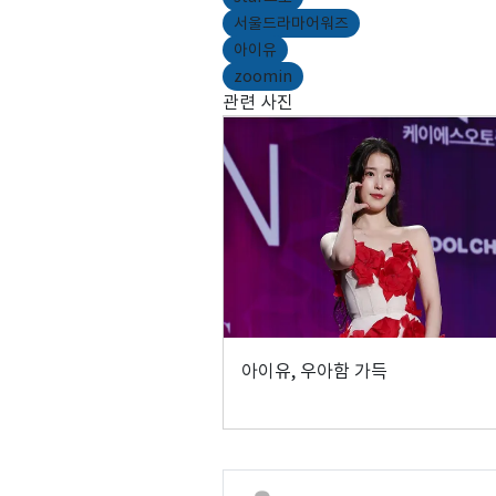
서울드라마어워즈
아이유
zoomin
관련 사진
아이유, 우아함 가득