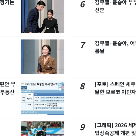
 챙기는
김무열·윤승아 부부
6
신혼
김무열·윤승아, 어
7
름날
개편안 부
[포토] 스페인 세우
8
합부동산
달한 모로코 이민
[그래픽] 2026 
9
업상속공제 개편 및