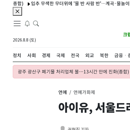
)
입추 무색한 무더위에 '물 반 사람 반'…계곡·물놀이장 인산인
크
2026.8.8 (토)
정치
사회
경제
국제
전국
외교
북한
금융ㆍ
광주 광산구 폐기물 처리업체 불…13시간 만에 진화(종합)
연예
연예가화제
아이유, 서울드
권현진 기자