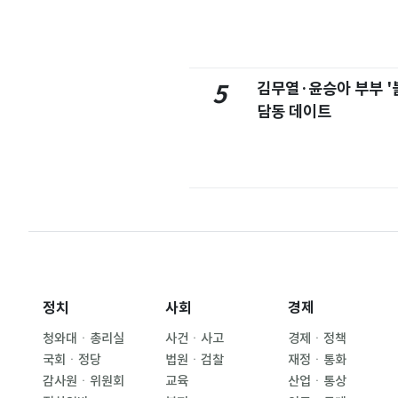
김무열·윤승아 부부 '
5
담동 데이트
정치
사회
경제
청와대ㆍ총리실
사건ㆍ사고
경제ㆍ정책
국회ㆍ정당
법원ㆍ검찰
재정ㆍ통화
감사원ㆍ위원회
교육
산업ㆍ통상