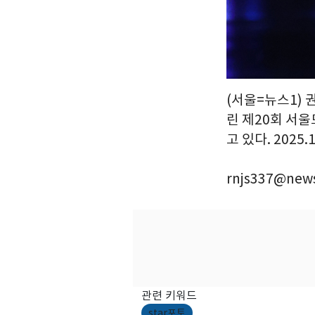
(서울=뉴스1) 
린 제20회 서
고 있다. 2025.
rnjs337@news
관련 키워드
star포토