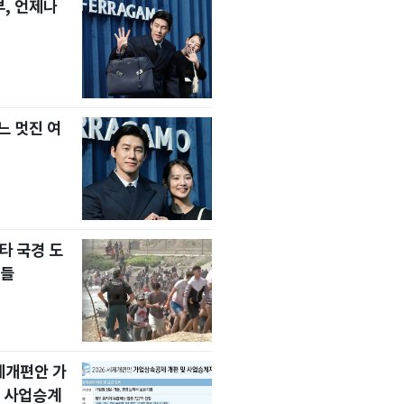
, 언제나
느 멋진 여
타 국경 도
자들
세제개편안 가
 사업승계