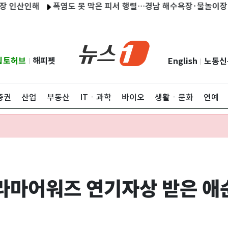
해
폭염도 못 막은 피서 행렬…경남 해수욕장·물놀이장 '북적'
립토허브
해피펫
English
노동신
|
|
증권
산업
부동산
ITㆍ과학
바이오
생활ㆍ문화
연예
라마어워즈 연기자상 받은 애