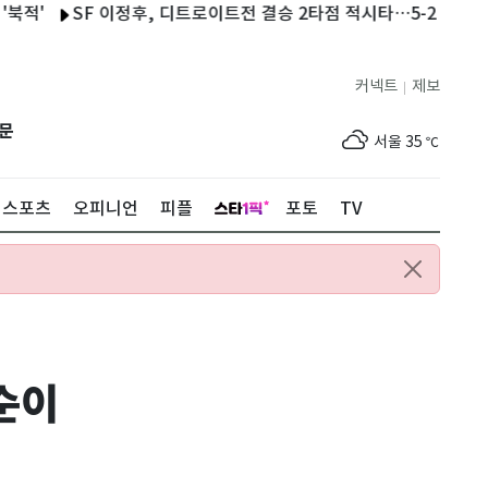
SF 이정후, 디트로이트전 결승 2타점 적시타…5-2 승리 견인
'오
커넥트
제보
|
제주
30
℃
문
서울
35
℃
부산
33
℃
스포츠
오피니언
피플
포토
TV
대구
31
℃
인천
36
℃
광주
33
℃
대전
36
℃
순이
울산
32
℃
강릉
22
℃
제주
30
℃