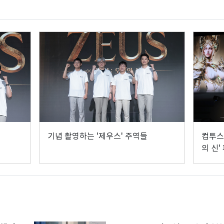
기념 촬영하는 '제우스' 주역들
컴투스 
의 신'