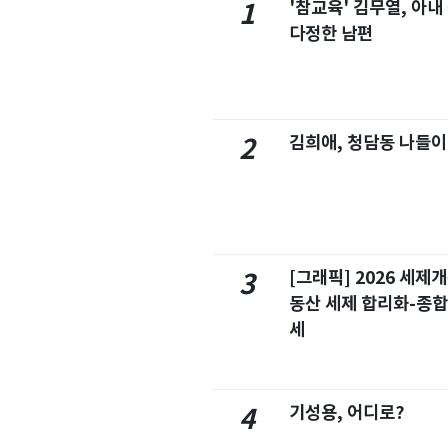
'참교육' 김무열, 아내
1
다정한 남편
김희애, 청담동 나들이
2
[그래픽] 2026 세제
3
동산 세제 합리화-종
세
기성용, 어디로?
4