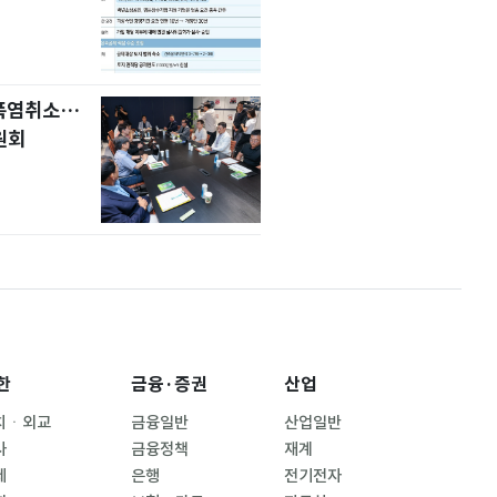
 폭염취소…
원회
한
금융·증권
산업
치ㆍ외교
금융일반
산업일반
사
금융정책
재계
제
은행
전기전자