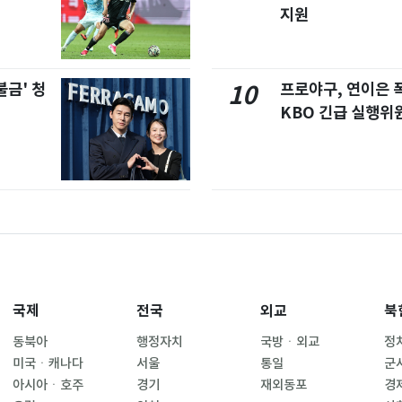
지원
불금' 청
프로야구, 연이은
10
KBO 긴급 실행위
국제
전국
외교
북
동북아
행정자치
국방ㆍ외교
정
미국ㆍ캐나다
서울
통일
군
아시아ㆍ호주
경기
재외동포
경