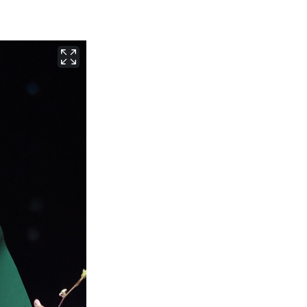
서울
35
℃
부산
33
℃
대구
31
℃
인천
36
℃
광주
33
℃
대전
36
℃
울산
32
℃
강릉
22
℃
제주
30
℃