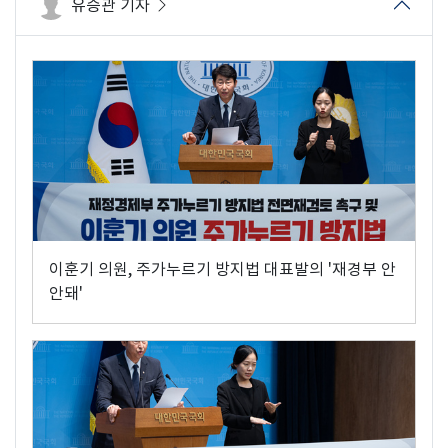
유승관 기자
이훈기 의원, 주가누르기 방지법 대표발의 '재경부 안
안돼'