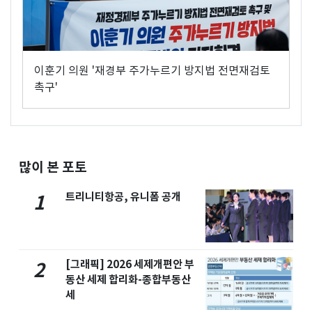
이훈기 의원 '재경부 주가누르기 방지법 전면재검토
촉구'
많이 본 포토
트리니티항공, 유니폼 공개
1
[그래픽] 2026 세제개편안 부
2
동산 세제 합리화-종합부동산
세