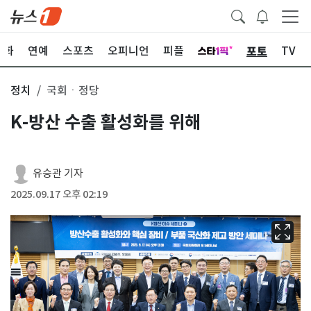
포토
문화
연예
스포츠
오피니언
피플
TV
정치
국회ㆍ정당
K-방산 수출 활성화를 위해
유승관 기자
2025.09.17 오후 02:19