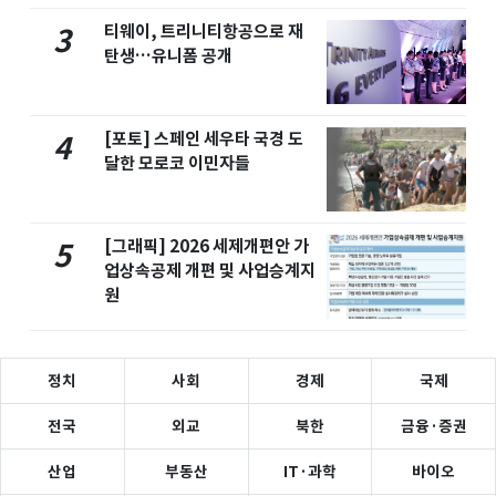
티웨이, 트리니티항공으로 재
3
탄생…유니폼 공개
[포토] 스페인 세우타 국경 도
4
달한 모로코 이민자들
[그래픽] 2026 세제개편안 가
5
업상속공제 개편 및 사업승계지
원
정치
사회
경제
국제
전국
외교
북한
금융·증권
산업
부동산
IT·과학
바이오