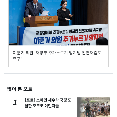
이훈기 의원 '재경부 주가누르기 방지법 전면재검토
촉구'
많이 본 포토
[포토] 스페인 세우타 국경 도
1
달한 모로코 이민자들