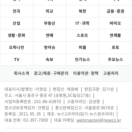
전국
외교
북한
금융·증권
산업
부동산
IT·과학
바이오
생활·문화
연예
스포츠
연재물
오피니언
핫이슈
피플
포토
TV
속보
인기뉴스
주요뉴스
회사소개
광고/제휴·구매문의
이용약관·정책
고충처리
대표이사/발행인 : 이영섭
|
편집인 : 채원배
|
편집국장 : 김기성
|
주소 : 서울시 종로구 종로 47 (공평동,SC빌딩17층)
|
사업자등록번호 : 101-86-62870
|
고충처리인 : 김성환
|
청소년보호책임자 : 안병길
|
통신판매업신고 : 서울종로 0676호
|
등록일 : 2011. 05. 26
|
제호 : 뉴스1코리아(읽기: 뉴스원코리아)
|
대표 전화 : 02-397-7000
|
대표 이메일 :
webmaster@news1.kr