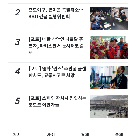
프로야구, 연이은 폭염취소…
2
KBO 긴급 실행위원회
[포토] 네팔 산악인 니르말 푸
3
르자, 파키스탄서 눈사태로 숨
져
[포토] 영화 '원스' 주인공 글렌
4
한사드, 교통사고로 사망
[포토] 스페인 자치시 진입하는
5
모로코 이민자들
정치
사회
경제
국제