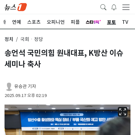
포토
문화
연예
스포츠
오피니언
피플
TV
정치
국회ㆍ정당
송언석 국민의힘 원내대표, K방산 이슈
세미나 축사
유승관 기자
2025.09.17 오후 02:19