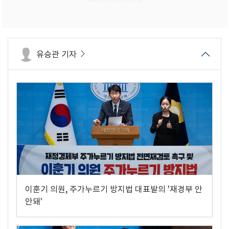
유승관 기자
이훈기 의원, 주가누르기 방지법 대표발의 '재경부 안
안돼'