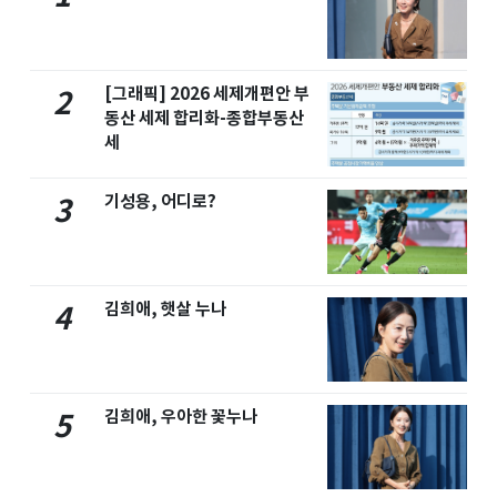
[그래픽] 2026 세제개편안 부
2
동산 세제 합리화-종합부동산
세
기성용, 어디로?
3
김희애, 햇살 누나
4
김희애, 우아한 꽃누나
5