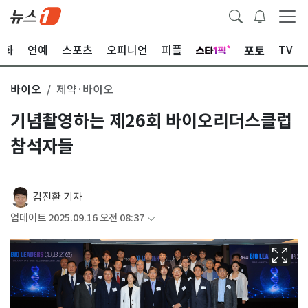
포토
문화
연예
스포츠
오피니언
피플
TV
바이오
제약·바이오
기념촬영하는 제26회 바이오리더스클럽
참석자들
김진환 기자
업데이트 2025.09.16 오전 08:37