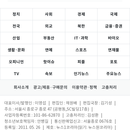
정치
사회
경제
국제
전국
외교
북한
금융·증권
산업
부동산
IT·과학
바이오
생활·문화
연예
스포츠
연재물
오피니언
핫이슈
피플
포토
TV
속보
인기뉴스
주요뉴스
회사소개
광고/제휴·구매문의
이용약관·정책
고충처리
대표이사/발행인 : 이영섭
|
편집인 : 채원배
|
편집국장 : 김기성
|
주소 : 서울시 종로구 종로 47 (공평동,SC빌딩17층)
|
사업자등록번호 : 101-86-62870
|
고충처리인 : 김성환
|
청소년보호책임자 : 안병길
|
통신판매업신고 : 서울종로 0676호
|
등록일 : 2011. 05. 26
|
제호 : 뉴스1코리아(읽기: 뉴스원코리아)
|