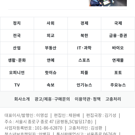
정치
사회
경제
국제
전국
외교
북한
금융·증권
산업
부동산
IT·과학
바이오
생활·문화
연예
스포츠
연재물
오피니언
핫이슈
피플
포토
TV
속보
인기뉴스
주요뉴스
회사소개
광고/제휴·구매문의
이용약관·정책
고충처리
대표이사/발행인 : 이영섭
|
편집인 : 채원배
|
편집국장 : 김기성
|
주소 : 서울시 종로구 종로 47 (공평동,SC빌딩17층)
|
사업자등록번호 : 101-86-62870
|
고충처리인 : 김성환
|
청소년보호책임자 : 안병길
|
통신판매업신고 : 서울종로 0676호
|