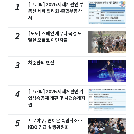
[그래픽] 2026 세제개편안 부
1
동산 세제 합리화-종합부동산
세
[포토] 스페인 세우타 국경 도
2
달한 모로코 이민자들
차준환의 변신
3
[그래픽] 2026 세제개편안 가
4
업상속공제 개편 및 사업승계지
원
프로야구, 연이은 폭염취소…
5
KBO 긴급 실행위원회