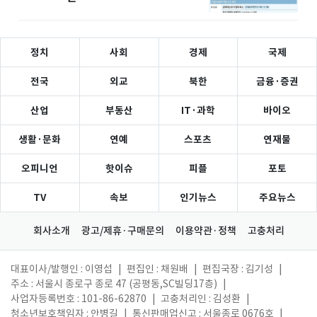
정치
사회
경제
국제
전국
외교
북한
금융·증권
산업
부동산
IT·과학
바이오
생활·문화
연예
스포츠
연재물
오피니언
핫이슈
피플
포토
TV
속보
인기뉴스
주요뉴스
회사소개
광고/제휴·구매문의
이용약관·정책
고충처리
대표이사/발행인 : 이영섭
|
편집인 : 채원배
|
편집국장 : 김기성
|
주소 : 서울시 종로구 종로 47 (공평동,SC빌딩17층)
|
사업자등록번호 : 101-86-62870
|
고충처리인 : 김성환
|
청소년보호책임자 : 안병길
|
통신판매업신고 : 서울종로 0676호
|