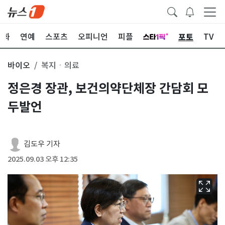
포토
문화
연예
스포츠
오피니언
피플
TV
바이오
복지ㆍ의료
정은경 장관, 보건의약단체장 간담회 모
두발언
김도우 기자
2025.09.03 오후 12:35