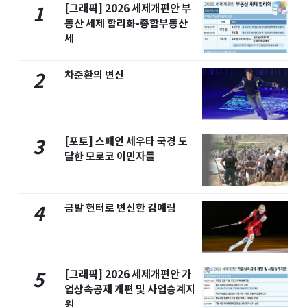
[그래픽] 2026 세제개편안 부
1
동산 세제 합리화-종합부동산
세
차준환의 변신
2
[포토] 스페인 세우타 국경 도
3
달한 모로코 이민자들
금발 헌터로 변신한 김예림
4
[그래픽] 2026 세제개편안 가
5
업상속공제 개편 및 사업승계지
원