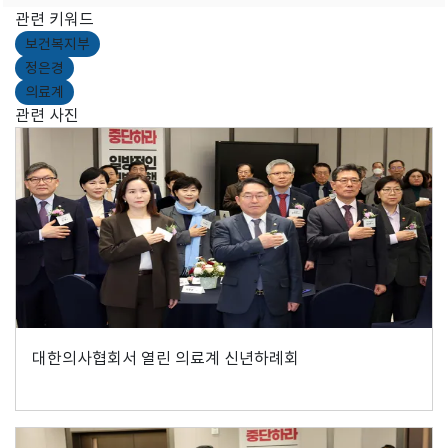
관련 키워드
보건복지부
정은경
의료계
관련 사진
대한의사협회서 열린 의료계 신년하례회