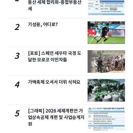
동산 세제 합리화-종합부동산
세
기성용, 어디로?
2
[포토] 스페인 세우타 국경 도
3
달한 모로코 이민자들
가맥축제 오셔서 더위 식혀요
4
[그래픽] 2026 세제개편안 가
5
업상속공제 개편 및 사업승계지
원