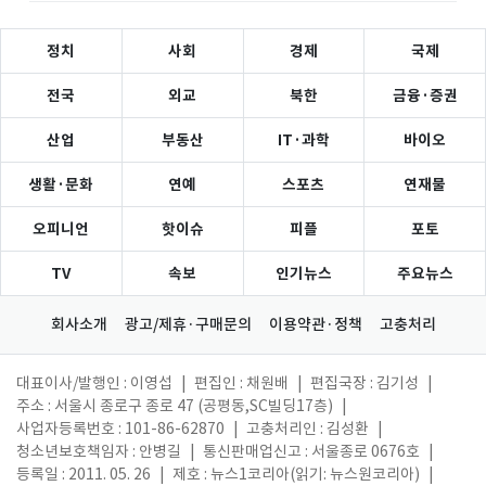
정치
사회
경제
국제
전국
외교
북한
금융·증권
산업
부동산
IT·과학
바이오
생활·문화
연예
스포츠
연재물
오피니언
핫이슈
피플
포토
TV
속보
인기뉴스
주요뉴스
회사소개
광고/제휴·구매문의
이용약관·정책
고충처리
대표이사/발행인 : 이영섭
|
편집인 : 채원배
|
편집국장 : 김기성
|
주소 : 서울시 종로구 종로 47 (공평동,SC빌딩17층)
|
사업자등록번호 : 101-86-62870
|
고충처리인 : 김성환
|
청소년보호책임자 : 안병길
|
통신판매업신고 : 서울종로 0676호
|
등록일 : 2011. 05. 26
|
제호 : 뉴스1코리아(읽기: 뉴스원코리아)
|