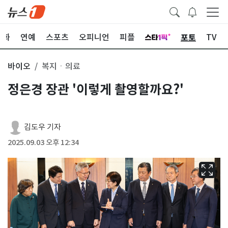
포토
문화
연예
스포츠
오피니언
피플
TV
바이오
복지ㆍ의료
정은경 장관 '이렇게 촬영할까요?'
김도우 기자
2025.09.03 오후 12:34