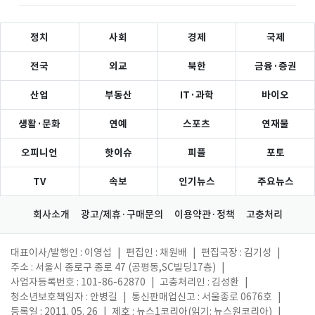
정치
사회
경제
국제
전국
외교
북한
금융·증권
산업
부동산
IT·과학
바이오
생활·문화
연예
스포츠
연재물
오피니언
핫이슈
피플
포토
TV
속보
인기뉴스
주요뉴스
회사소개
광고/제휴·구매문의
이용약관·정책
고충처리
대표이사/발행인 : 이영섭
|
편집인 : 채원배
|
편집국장 : 김기성
|
주소 : 서울시 종로구 종로 47 (공평동,SC빌딩17층)
|
사업자등록번호 : 101-86-62870
|
고충처리인 : 김성환
|
청소년보호책임자 : 안병길
|
통신판매업신고 : 서울종로 0676호
|
등록일 : 2011. 05. 26
|
제호 : 뉴스1코리아(읽기: 뉴스원코리아)
|