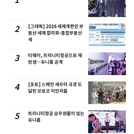
1
[그래픽] 2026 세제개편안 부
2
동산 세제 합리화-종합부동산
세
티웨이, 트리니티항공으로 재
3
탄생…유니폼 공개
[포토] 스페인 세우타 국경 도
4
달한 모로코 이민자들
트리니티항공 승무원들이 입는
5
유니폼