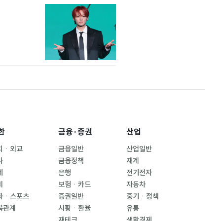
한
금융·증권
산업
치ㆍ외교
금융일반
산업일반
사
금융정책
재계
제
은행
전기전자
회
보험ㆍ카드
자동차
화ㆍ스포츠
증권일반
중기ㆍ정책
북관계
시황ㆍ환율
유통
재테크
생활경제