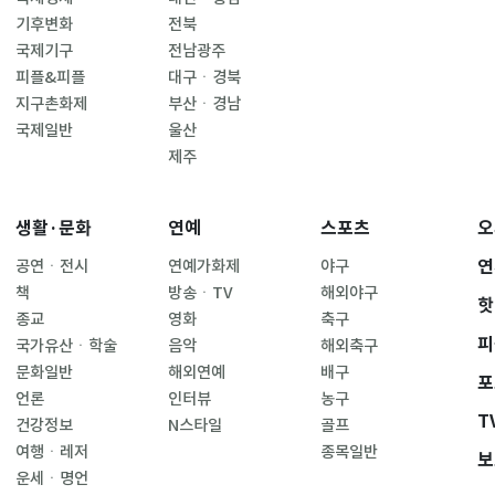
기후변화
전북
국제기구
전남광주
피플&피플
대구ㆍ경북
지구촌화제
부산ㆍ경남
국제일반
울산
제주
생활·문화
연예
스포츠
오
연
공연ㆍ전시
연예가화제
야구
책
방송ㆍTV
해외야구
핫
종교
영화
축구
피
국가유산ㆍ학술
음악
해외축구
문화일반
해외연예
배구
포
언론
인터뷰
농구
T
건강정보
N스타일
골프
여행ㆍ레저
종목일반
보
운세ㆍ명언