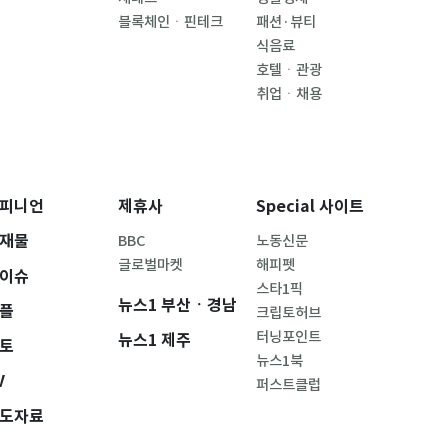
블록체인ㆍ핀테크
패션·뷰티
식음료
호텔ㆍ관광
취업ㆍ채용
피니언
제휴사
Special 사이트
재물
BBC
노동신문
글로벌마켓
해피펫
이슈
스타1픽
뉴스1 부산ㆍ경남
플
크립토허브
터닝포인트
뉴스1 제주
토
뉴스1북
V
퍼스트클럽
도자료