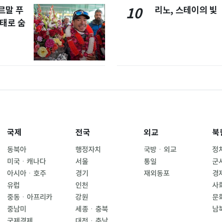
르말 푸
리노, 스테이의 빛
10
태로 숨
국제
전국
외교
북
동북아
행정자치
국방ㆍ외교
정
미국ㆍ캐나다
서울
통일
군
아시아ㆍ호주
경기
재외동포
경
유럽
인천
사
중동ㆍ아프리카
강원
문
중남미
세종ㆍ충북
남
국제경제
대전ㆍ충남