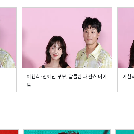
이천희·전혜진 부부, 달콤한 패션쇼 데이
이천희
트