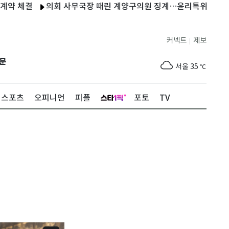
결
의회 사무국장 때린 계양구의원 징계…윤리특위 '제명' 의결
커넥트
제보
|
제주
31
℃
문
서울
35
℃
부산
35
℃
스포츠
오피니언
피플
포토
TV
대구
37
℃
인천
36
℃
광주
37
℃
대전
37
℃
울산
34
℃
강릉
31
℃
제주
31
℃