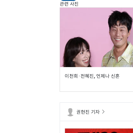
관련 사진
이천희·전혜진, 언제나 신혼
권현진 기자