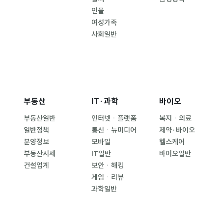
인물
여성가족
사회일반
부동산
IT·과학
바이오
부동산일반
인터넷ㆍ플랫폼
복지ㆍ의료
일반정책
통신ㆍ뉴미디어
제약·바이오
분양정보
모바일
헬스케어
부동산시세
IT일반
바이오일반
건설업계
보안ㆍ해킹
게임ㆍ리뷰
과학일반