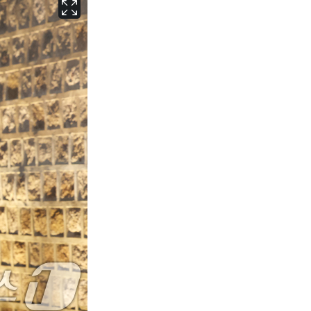
서울
35
℃
부산
35
℃
대구
37
℃
인천
36
℃
광주
37
℃
대전
37
℃
울산
34
℃
강릉
31
℃
제주
31
℃