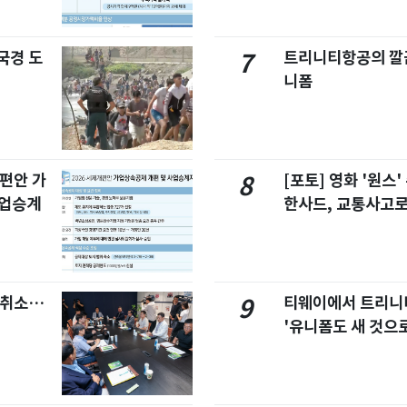
국경 도
트리니티항공의 깔끔
7
니폼
개편안 가
[포토] 영화 '원스
8
사업승계
한사드, 교통사고로
염취소…
티웨이에서 트리
9
'유니폼도 새 것으로