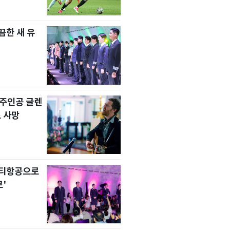
한 새 유
' 주인공 글렌
 사망
니티항공으로
'