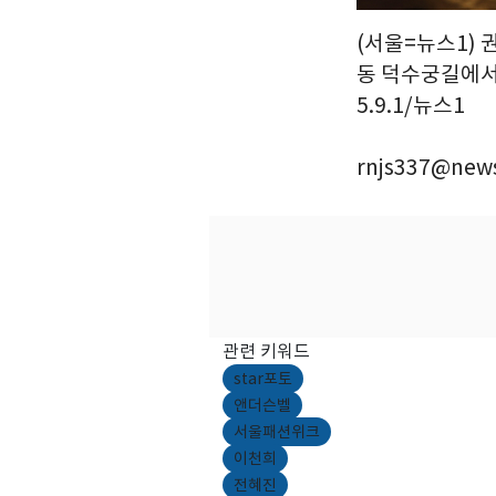
(서울=뉴스1) 
동 덕수궁길에서 
5.9.1/뉴스1
rnjs337@news
관련 키워드
star포토
앤더슨벨
서울패션위크
이천희
전혜진