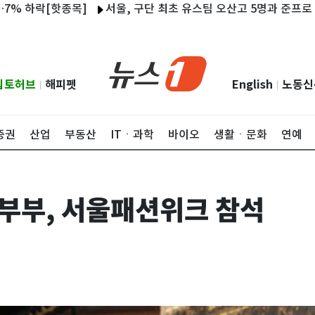
락[핫종목]
서울, 구단 최초 유스팀 오산고 5명과 준프로 계약 체
립토허브
해피펫
English
노동신
|
|
증권
산업
부동산
ITㆍ과학
바이오
생활ㆍ문화
연예
부부, 서울패션위크 참석