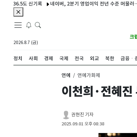
6.5도 신기록
네이버, 2분기 영업이익 전년 수준 머물러…7% 하
크
2026.8.7 (금)
정치
사회
경제
국제
전국
외교
북한
금융ㆍ
연예
연예가화제
이천희·전혜진 
권현진 기자
2025.09.01 오후 08:38