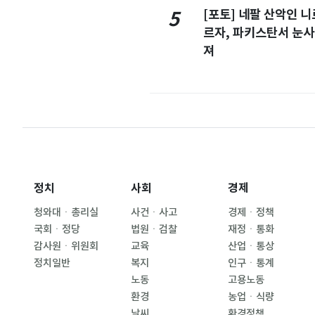
[포토] 네팔 산악인 니
5
르자, 파키스탄서 눈사
져
정치
사회
경제
청와대ㆍ총리실
사건ㆍ사고
경제ㆍ정책
국회ㆍ정당
법원ㆍ검찰
재정ㆍ통화
감사원ㆍ위원회
교육
산업ㆍ통상
정치일반
복지
인구ㆍ통계
노동
고용노동
환경
농업ㆍ식량
날씨
환경정책