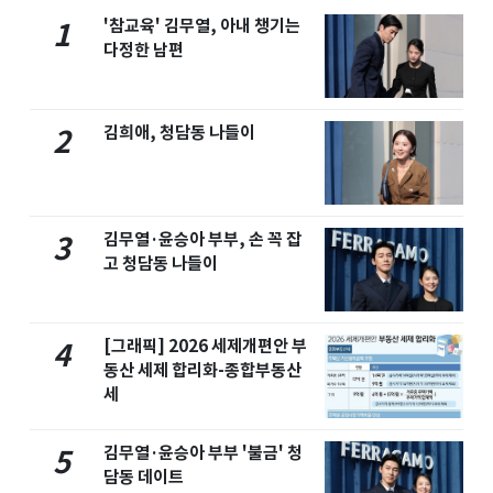
'참교육' 김무열, 아내 챙기는
1
다정한 남편
김희애, 청담동 나들이
2
김무열·윤승아 부부, 손 꼭 잡
3
고 청담동 나들이
[그래픽] 2026 세제개편안 부
4
동산 세제 합리화-종합부동산
세
김무열·윤승아 부부 '불금' 청
5
담동 데이트