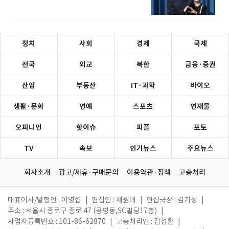
정치
사회
경제
국제
전국
외교
북한
금융·증권
산업
부동산
IT·과학
바이오
생활·문화
연예
스포츠
연재물
오피니언
핫이슈
피플
포토
TV
속보
인기뉴스
주요뉴스
회사소개
광고/제휴·구매문의
이용약관·정책
고충처리
대표이사/발행인 : 이영섭
|
편집인 : 채원배
|
편집국장 : 김기성
|
주소 : 서울시 종로구 종로 47 (공평동,SC빌딩17층)
|
사업자등록번호 : 101-86-62870
|
고충처리인 : 김성환
|