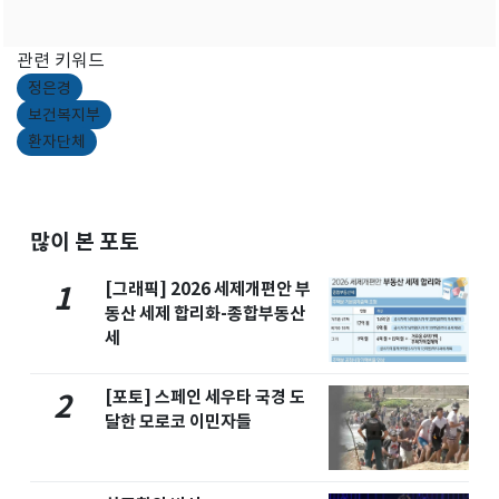
관련 키워드
정은경
보건복지부
환자단체
많이 본 포토
[그래픽] 2026 세제개편안 부
1
동산 세제 합리화-종합부동산
세
[포토] 스페인 세우타 국경 도
2
달한 모로코 이민자들