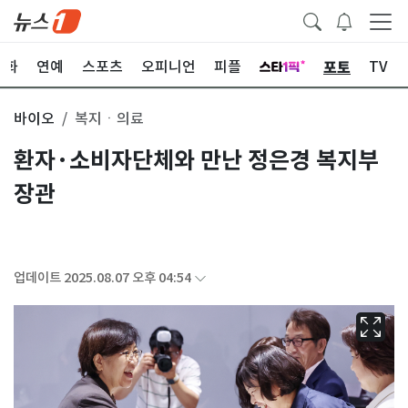
포토
문화
연예
스포츠
오피니언
피플
TV
바이오
복지ㆍ의료
환자·소비자단체와 만난 정은경 복지부
장관
업데이트 2025.08.07 오후 04:54