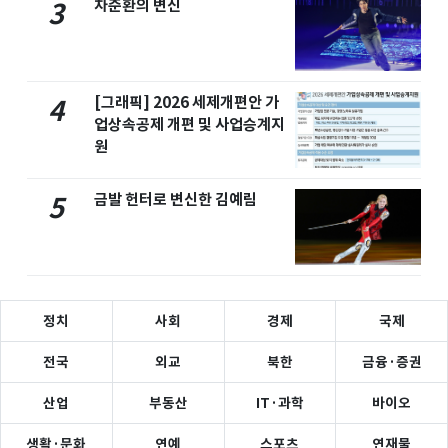
차준환의 변신
3
[그래픽] 2026 세제개편안 가
4
업상속공제 개편 및 사업승계지
원
금발 헌터로 변신한 김예림
5
정치
사회
경제
국제
전국
외교
북한
금융·증권
산업
부동산
IT·과학
바이오
생활·문화
연예
스포츠
연재물