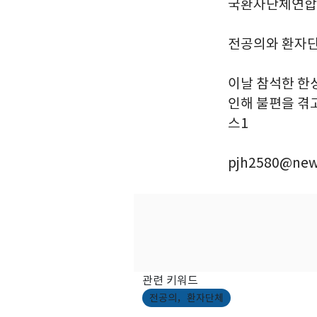
국환자단체연합회
전공의와 환자단
이날 참석한 한
인해 불편을 겪고
스1
pjh2580@new
관련 키워드
전공의，환자단체