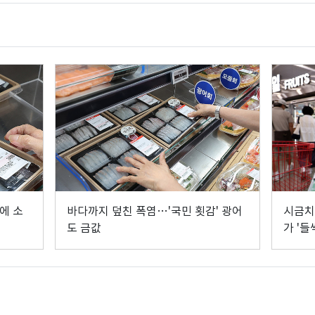
에 소
바다까지 덮친 폭염…'국민 횟감' 광어
시금치
도 금값
가 '들