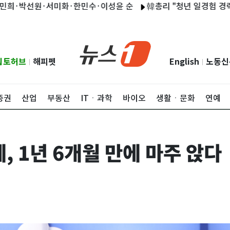
박선원·서미화·한민수·이성윤 순
韓총리 "청년 일경험 경력 폭넓
립토허브
해피펫
English
노동신
|
|
증권
산업
부동산
ITㆍ과학
바이오
생활ㆍ문화
연예
 1년 6개월 만에 마주 앉다