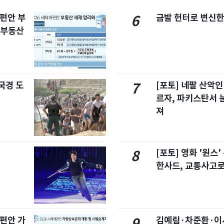
개편안 부
금발 헌터로 변신한
6
합부동산
국경 도
[포토] 네팔 산악인
7
르자, 파키스탄서 
져
[포토] 영화 '원스
8
한사드, 교통사고로
개편안 가
김예림·차준환·이
9