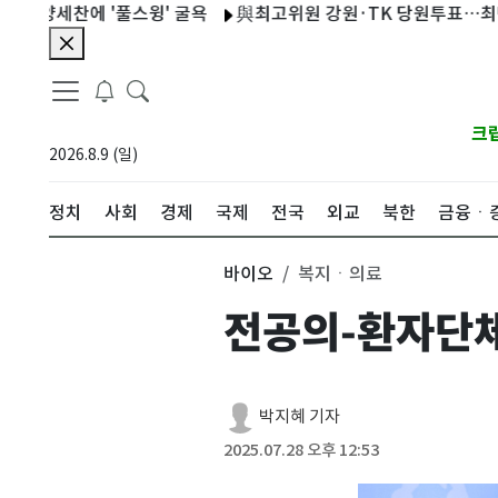
세찬에 '풀스윙' 굴욕
與최고위원 강원·TK 당원투표…최민희·
크
2026.8.9 (일)
정치
사회
경제
국제
전국
외교
북한
금융ㆍ
바이오
복지ㆍ의료
전공의-환자단체,
박지혜 기자
2025.07.28 오후 12:53