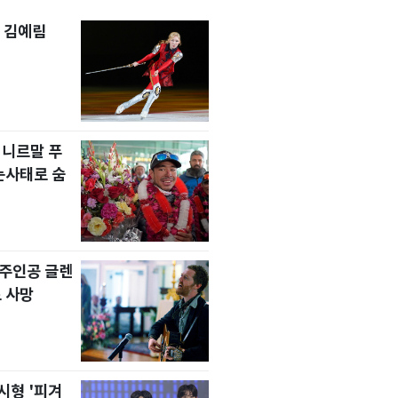
 김예림
 니르말 푸
눈사태로 숨
' 주인공 글렌
 사망
시형 '피겨