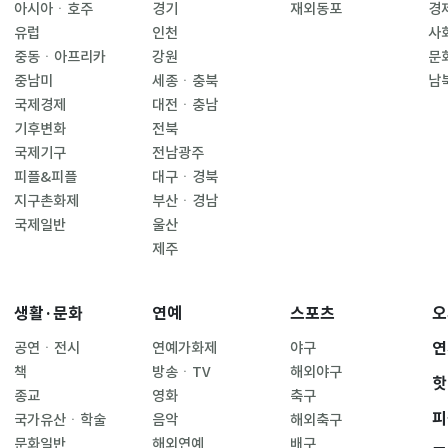
아시아ㆍ호주
경기
재외동포
경
유럽
인천
사
중동ㆍ아프리카
강원
문
중남미
세종ㆍ충북
남
국제경제
대전ㆍ충남
기후변화
전북
국제기구
전남광주
피플&피플
대구ㆍ경북
지구촌화제
부산ㆍ경남
국제일반
울산
제주
생활·문화
연예
스포츠
오
연
공연ㆍ전시
연예가화제
야구
책
방송ㆍTV
해외야구
핫
종교
영화
축구
피
국가유산ㆍ학술
음악
해외축구
문화일반
해외연예
배구