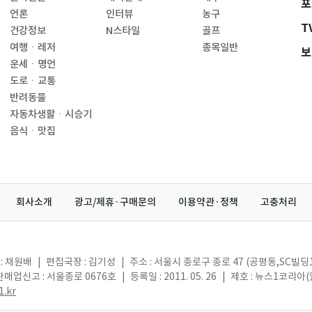
포
언론
인터뷰
농구
T
건강정보
N스타일
골프
여행ㆍ레저
종목일반
보
운세ㆍ명언
도로ㆍ교통
반려동물
자동차생활ㆍ시승기
음식ㆍ맛집
회사소개
광고/제휴·구매문의
이용약관·정책
고충처리
: 채원배
|
편집국장 : 김기성
|
주소 : 서울시 종로구 종로 47 (공평동,SC빌딩
매업신고 : 서울종로 0676호
|
등록일 : 2011. 05. 26
|
제호 : 뉴스1코리아
.kr