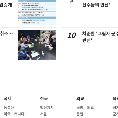
사업승계
선수들의 변신'
염취소…
차준환 '그림자 군
10
변신'
국제
전국
외교
북
동북아
행정자치
국방ㆍ외교
정
미국ㆍ캐나다
서울
통일
군