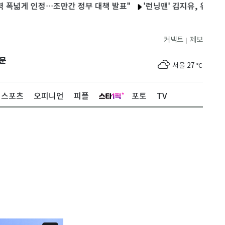
게 인정…조만간 정부 대책 발표"
'런닝맨' 김지유, 유재석 옆에 
커넥트
제보
|
제주
28
℃
문
서울
27
℃
부산
25
℃
스포츠
오피니언
피플
포토
TV
대구
27
℃
인천
30
℃
광주
31
℃
대전
29
℃
울산
25
℃
강릉
22
℃
제주
28
℃