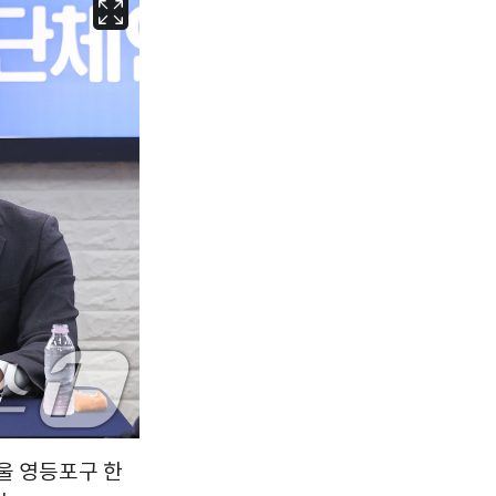
서울
27
℃
부산
25
℃
대구
27
℃
인천
30
℃
광주
31
℃
대전
29
℃
울산
25
℃
강릉
22
℃
제주
28
℃
울 영등포구 한