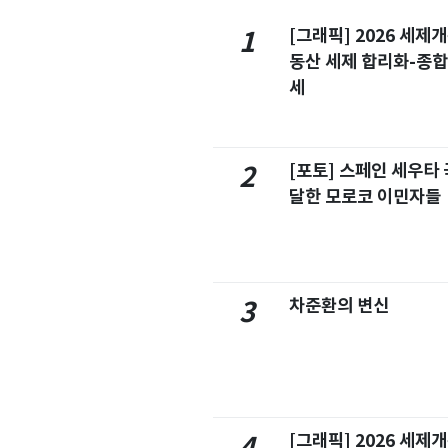
[그래픽] 2026 세제
1
동산 세제 합리화-종
세
[포토] 스페인 세우타 
2
달한 모로코 이민자들
차준환의 변신
3
[그래픽] 2026 세제
4