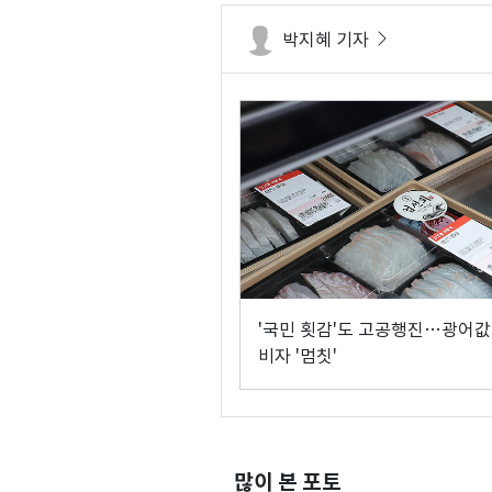
박지혜 기자
'국민 횟감'도 고공행진…광어값
비자 '멈칫'
많이 본 포토