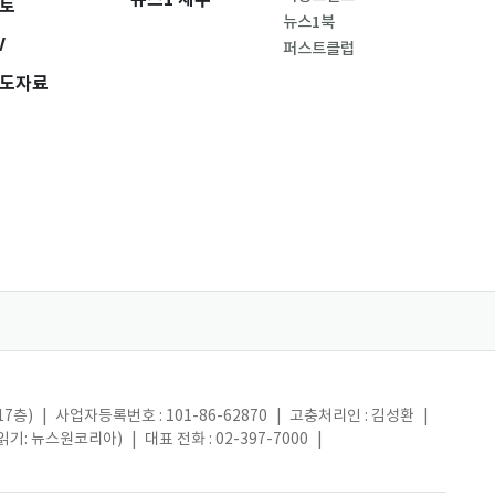
토
뉴스1북
V
퍼스트클럽
도자료
17층)
|
사업자등록번호 : 101-86-62870
|
고충처리인 : 김성환
|
(읽기: 뉴스원코리아)
|
대표 전화 : 02-397-7000
|