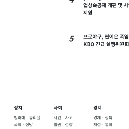
업상속공제 개편 및 
지원
프로야구, 연이은 폭
5
KBO 긴급 실행위원회
정치
사회
경제
청와대ㆍ총리실
사건ㆍ사고
경제ㆍ정책
국회ㆍ정당
법원ㆍ검찰
재정ㆍ통화