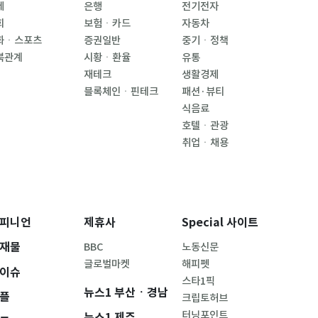
제
은행
전기전자
회
보험ㆍ카드
자동차
화ㆍ스포츠
증권일반
중기ㆍ정책
북관계
시황ㆍ환율
유통
재테크
생활경제
블록체인ㆍ핀테크
패션·뷰티
식음료
호텔ㆍ관광
취업ㆍ채용
피니언
제휴사
Special 사이트
재물
BBC
노동신문
글로벌마켓
해피펫
이슈
스타1픽
뉴스1 부산ㆍ경남
플
크립토허브
터닝포인트
뉴스1 제주