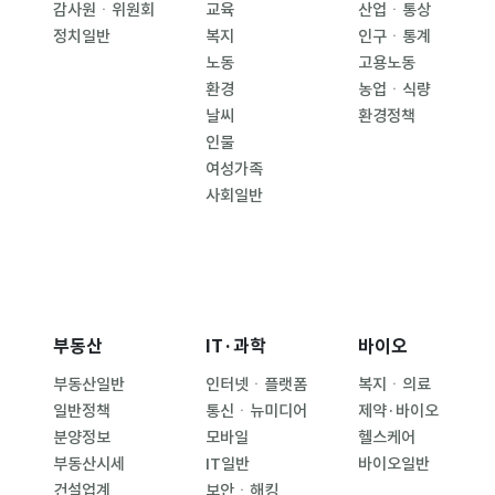
감사원ㆍ위원회
교육
산업ㆍ통상
정치일반
복지
인구ㆍ통계
노동
고용노동
환경
농업ㆍ식량
날씨
환경정책
인물
여성가족
사회일반
부동산
IT·과학
바이오
부동산일반
인터넷ㆍ플랫폼
복지ㆍ의료
일반정책
통신ㆍ뉴미디어
제약·바이오
분양정보
모바일
헬스케어
부동산시세
IT일반
바이오일반
건설업계
보안ㆍ해킹