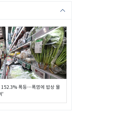
 152.3% 폭등…폭염에 밥상 물
썩'