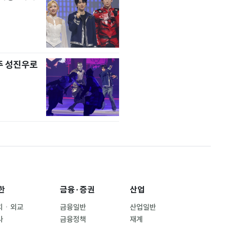
주 성진우로
한
금융·증권
산업
치ㆍ외교
금융일반
산업일반
사
금융정책
재계