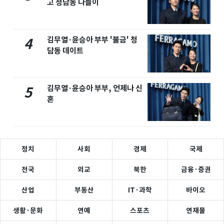
고 청담동 나들이
김무열·윤승아 부부 '불금' 청
4
담동 데이트
김무열·윤승아 부부, 언제나 신
5
혼
정치
사회
경제
국제
전국
외교
북한
금융·증권
산업
부동산
IT·과학
바이오
생활·문화
연예
스포츠
연재물