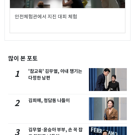
안전체험관에서 지진 대피 체험
많이 본 포토
'참교육' 김무열, 아내 챙기는
1
다정한 남편
김희애, 청담동 나들이
2
김무열·윤승아 부부, 손 꼭 잡
3