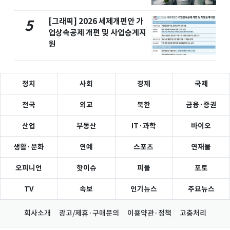
[그래픽] 2026 세제개편안 가
5
업상속공제 개편 및 사업승계지
원
정치
사회
경제
국제
전국
외교
북한
금융·증권
산업
부동산
IT·과학
바이오
생활·문화
연예
스포츠
연재물
오피니언
핫이슈
피플
포토
TV
속보
인기뉴스
주요뉴스
회사소개
광고/제휴·구매문의
이용약관·정책
고충처리