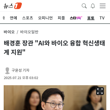
포토
문화
연예
스포츠
오피니언
피플
TV
바이오
바이오일반
배경훈 장관 "AI와 바이오 융합 혁신생태
계 지원"
구윤성 기자
2025.07.21 오후 03:02