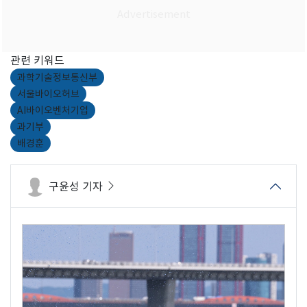
관련 키워드
과학기술정보통신부
서울바이오허브
AI바이오벤처기업
과기부
배경훈
구윤성 기자