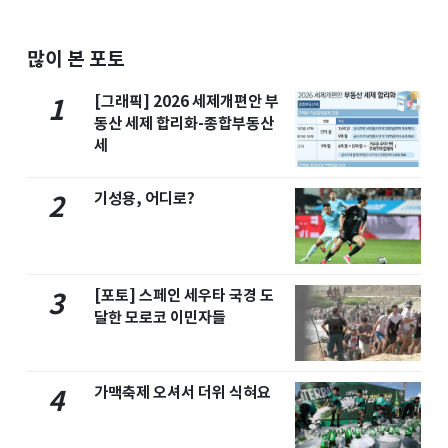
많이 본 포토
[그래픽] 2026 세제개편안 부
1
동산 세제 합리화-종합부동산
세
기성용, 어디로?
2
[포토] 스페인 세우타 국경 도
3
달한 모로코 이민자들
가맥축제 오셔서 더위 식혀요
4