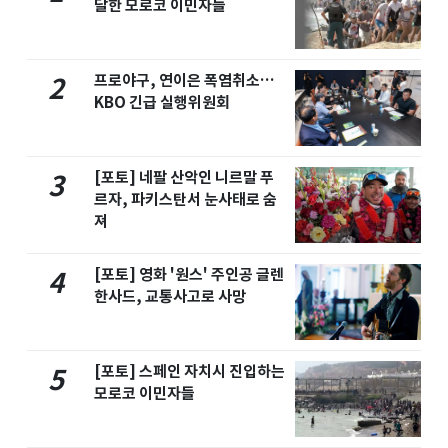
달한 모로코 이민자들
프로야구, 연이은 폭염취소…
2
KBO 긴급 실행위원회
[포토] 네팔 산악인 니르말 푸
3
르자, 파키스탄서 눈사태로 숨
져
[포토] 영화 '원스' 주인공 글렌
4
한사드, 교통사고로 사망
[포토] 스페인 자치시 진입하는
5
모로코 이민자들