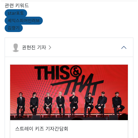
관련 키워드
star포토
셰익스피어인러브
김향기
권현진 기자
스트레이 키즈 기자간담회