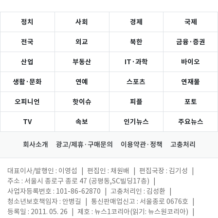
정치
사회
경제
국제
전국
외교
북한
금융·증권
산업
부동산
IT·과학
바이오
생활·문화
연예
스포츠
연재물
오피니언
핫이슈
피플
포토
TV
속보
인기뉴스
주요뉴스
회사소개
광고/제휴·구매문의
이용약관·정책
고충처리
대표이사/발행인 : 이영섭
|
편집인 : 채원배
|
편집국장 : 김기성
|
주소 : 서울시 종로구 종로 47 (공평동,SC빌딩17층)
|
사업자등록번호 : 101-86-62870
|
고충처리인 : 김성환
|
청소년보호책임자 : 안병길
|
통신판매업신고 : 서울종로 0676호
|
등록일 : 2011. 05. 26
|
제호 : 뉴스1코리아(읽기: 뉴스원코리아)
|