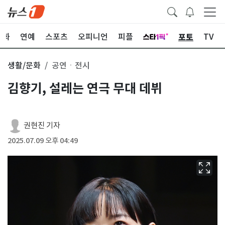
포토
문화
연예
스포츠
오피니언
피플
TV
생활/문화
공연ㆍ전시
김향기, 설레는 연극 무대 데뷔
권현진 기자
2025.07.09 오후 04:49