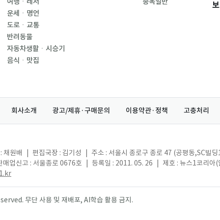
여행ㆍ레저
종목일반
보
운세ㆍ명언
도로ㆍ교통
반려동물
자동차생활ㆍ시승기
음식ㆍ맛집
회사소개
광고/제휴·구매문의
이용약관·정책
고충처리
: 채원배
|
편집국장 : 김기성
|
주소 : 서울시 종로구 종로 47 (공평동,SC빌딩
매업신고 : 서울종로 0676호
|
등록일 : 2011. 05. 26
|
제호 : 뉴스1코리아
.kr
s reserved. 무단 사용 및 재배포, AI학습 활용 금지.