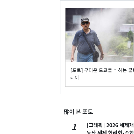
[포토] 무더운 도쿄를 식히는 쿨
레이
많이 본 포토
[그래픽] 2026 세제
1
동산 세제 합리화-종