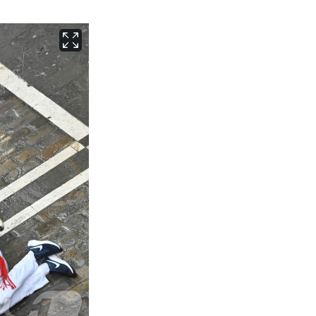
서울
30
℃
부산
29
℃
대구
31
℃
인천
31
℃
광주
31
℃
대전
29
℃
울산
29
℃
강릉
26
℃
제주
28
℃