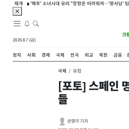
 재개
'해투' 소녀시대 유리 "장항준 어려워져…'왕사남' 팀 개봉 
크
2026.8.7 (금)
정치
사회
경제
국제
전국
외교
북한
금융ㆍ
국제
유럽
[포토] 스페인 
들
권영미 기자