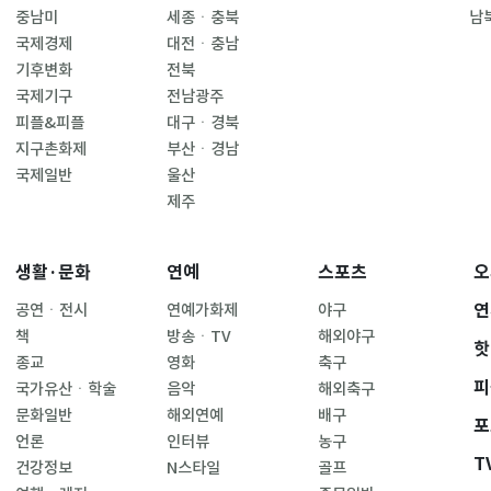
중남미
세종ㆍ충북
남
국제경제
대전ㆍ충남
기후변화
전북
국제기구
전남광주
피플&피플
대구ㆍ경북
지구촌화제
부산ㆍ경남
국제일반
울산
제주
생활·문화
연예
스포츠
오
연
공연ㆍ전시
연예가화제
야구
책
방송ㆍTV
해외야구
핫
종교
영화
축구
피
국가유산ㆍ학술
음악
해외축구
문화일반
해외연예
배구
포
언론
인터뷰
농구
T
건강정보
N스타일
골프