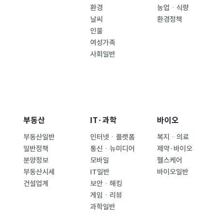
환경
농업ㆍ식량
날씨
환경정책
인물
여성가족
사회일반
부동산
IT·과학
바이오
부동산일반
인터넷ㆍ플랫폼
복지ㆍ의료
일반정책
통신ㆍ뉴미디어
제약·바이오
분양정보
모바일
헬스케어
부동산시세
IT일반
바이오일반
건설업계
보안ㆍ해킹
게임ㆍ리뷰
과학일반