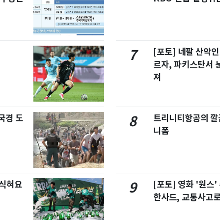
[포토] 네팔 산악인
7
르자, 파키스탄서 
져
국경 도
트리니티항공의 깔끔
8
니폼
 식혀요
[포토] 영화 '원스
9
한사드, 교통사고로