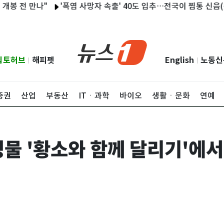
전 만나"
'폭염 사망자 속출' 40도 입추…전국이 찜통 신음(종합2보
립토허브
해피펫
English
노동신
|
|
증권
산업
부동산
ITㆍ과학
바이오
생활ㆍ문화
연예
명물 '황소와 함께 달리기'에