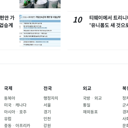
개편안 가
티웨이에서 트리
10
사업승계
'유니폼도 새 것으로
국제
전국
외교
북
동북아
행정자치
국방ㆍ외교
정
미국ㆍ캐나다
서울
통일
군
아시아ㆍ호주
경기
재외동포
경
유럽
인천
사
중동ㆍ아프리카
강원
문