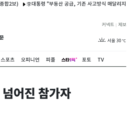
)
李대통령 "부동산 공급, 기존 사고방식 매달리지 말라"…13일
커넥트
제보
|
제주
28
℃
문
서울
30
℃
부산
29
℃
스포츠
오피니언
피플
포토
TV
대구
31
℃
인천
31
℃
서 넘어진 참가자
광주
31
℃
대전
29
℃
울산
29
℃
강릉
26
℃
제주
28
℃