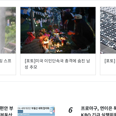
링 스프
[포토]미국 이민단속국 총격에 숨진 남
[포토
성 추모
개편안 부
프로야구, 연이은
6
합부동산
KBO 긴급 실행위