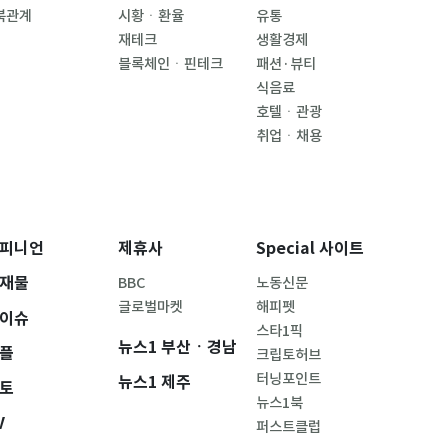
북관계
시황ㆍ환율
유통
재테크
생활경제
블록체인ㆍ핀테크
패션·뷰티
식음료
호텔ㆍ관광
취업ㆍ채용
피니언
제휴사
Special 사이트
재물
BBC
노동신문
글로벌마켓
해피펫
이슈
스타1픽
뉴스1 부산ㆍ경남
플
크립토허브
터닝포인트
뉴스1 제주
토
뉴스1북
V
퍼스트클럽