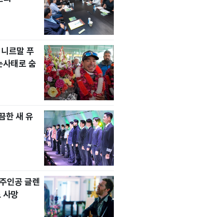
 니르말 푸
눈사태로 숨
한 새 유
' 주인공 글렌
 사망