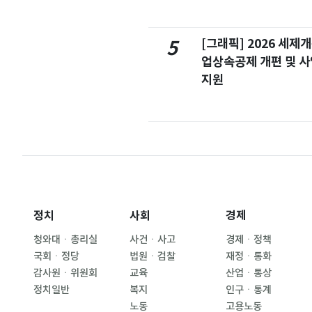
[그래픽] 2026 세제
5
업상속공제 개편 및 
지원
정치
사회
경제
청와대ㆍ총리실
사건ㆍ사고
경제ㆍ정책
국회ㆍ정당
법원ㆍ검찰
재정ㆍ통화
감사원ㆍ위원회
교육
산업ㆍ통상
정치일반
복지
인구ㆍ통계
노동
고용노동