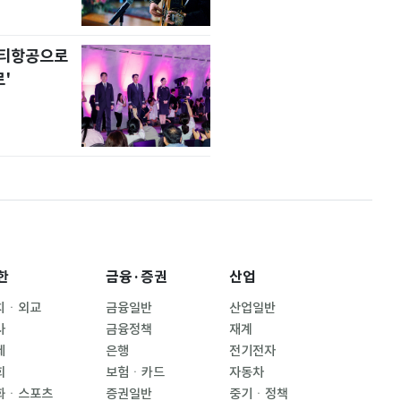
니티항공으로
'
한
금융·증권
산업
치ㆍ외교
금융일반
산업일반
사
금융정책
재계
제
은행
전기전자
회
보험ㆍ카드
자동차
화ㆍ스포츠
증권일반
중기ㆍ정책