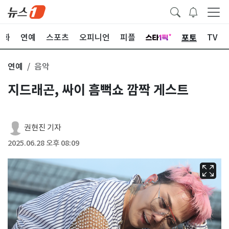
포토
문화
연예
스포츠
오피니언
피플
TV
연예
음악
지드래곤, 싸이 흠뻑쇼 깜짝 게스트
권현진 기자
2025.06.28 오후 08:09