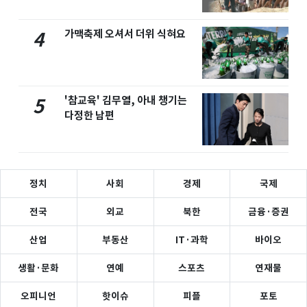
가맥축제 오셔서 더위 식혀요
4
'참교육' 김무열, 아내 챙기는
5
다정한 남편
정치
사회
경제
국제
전국
외교
북한
금융·증권
산업
부동산
IT·과학
바이오
생활·문화
연예
스포츠
연재물
오피니언
핫이슈
피플
포토