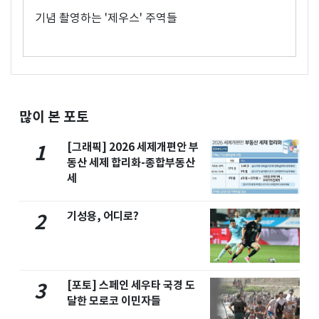
기념 촬영하는 '제우스' 주역들
많이 본 포토
[그래픽] 2026 세제개편안 부
1
동산 세제 합리화-종합부동산
세
기성용, 어디로?
2
[포토] 스페인 세우타 국경 도
3
달한 모로코 이민자들