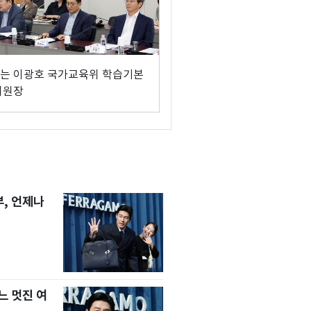
는 이광호 국가교육위 학습기본
위원장
, 언제나
느 멋진 여