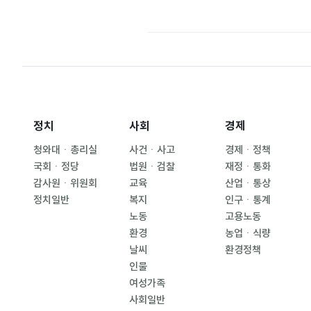
정치
사회
경제
청와대ㆍ총리실
사건ㆍ사고
경제ㆍ정책
국회ㆍ정당
법원ㆍ검찰
재정ㆍ통화
감사원ㆍ위원회
교육
산업ㆍ통상
정치일반
복지
인구ㆍ통계
노동
고용노동
환경
농업ㆍ식량
날씨
환경정책
인물
여성가족
사회일반