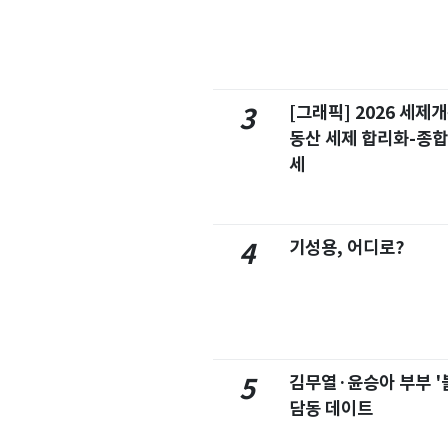
[그래픽] 2026 세제
3
동산 세제 합리화-종
세
기성용, 어디로?
4
김무열·윤승아 부부 '
5
담동 데이트