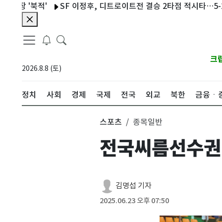
 '북적'
SF 이정후, 디트로이트전 결승 2타점 적시타…5-2 승리
크
2026.8.8 (토)
정치
사회
경제
국제
전국
외교
북한
금융ㆍ
스포츠
종목일반
전국씨름선수권 
김명섭 기자
2025.06.23 오후 07:50