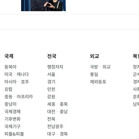
국제
전국
외교
북
동북아
행정자치
국방ㆍ외교
정
미국ㆍ캐나다
서울
통일
군
아시아ㆍ호주
경기
재외동포
경
유럽
인천
사
중동ㆍ아프리카
강원
문
중남미
세종ㆍ충북
남
국제경제
대전ㆍ충남
기후변화
전북
국제기구
전남광주
피플&피플
대구ㆍ경북