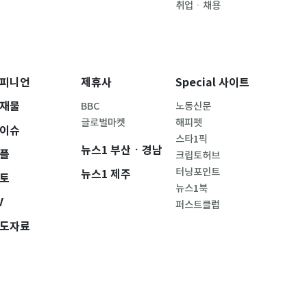
취업ㆍ채용
피니언
제휴사
Special 사이트
재물
BBC
노동신문
글로벌마켓
해피펫
이슈
스타1픽
뉴스1 부산ㆍ경남
플
크립토허브
터닝포인트
뉴스1 제주
토
뉴스1북
V
퍼스트클럽
도자료