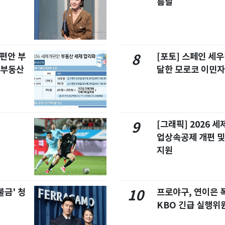
름날
개편안 부
[포토] 스페인 세우
8
합부동산
달한 모로코 이민
[그래픽] 2026 
9
업상속공제 개편 및
지원
불금' 청
프로야구, 연이은
10
KBO 긴급 실행위