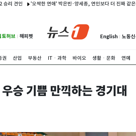
 견인
'오싹한 연애' 박은빈·양세종, 연인보다 더 진짜 같은 위장 
립토허브
해피펫
English
노동신
|
|
증권
산업
부동산
ITㆍ과학
바이오
생활ㆍ문화
연예
우승 기쁨 만끽하는 경기대