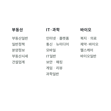
부동산
IT·과학
바이오
부동산일반
인터넷ㆍ플랫폼
복지ㆍ의료
일반정책
통신ㆍ뉴미디어
제약·바이오
분양정보
모바일
헬스케어
부동산시세
IT일반
바이오일반
건설업계
보안ㆍ해킹
게임ㆍ리뷰
과학일반