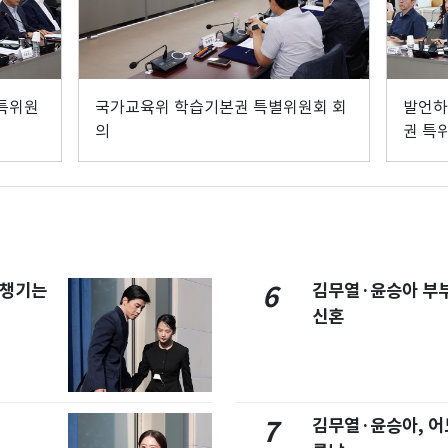
특위원
국가교육위 학습기본권 특별위원회 회
발언하
의
권 특
 챙기는
김무열·윤승아 부부
6
신혼
김무열·윤승아, 어
7