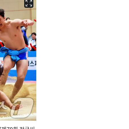
서울
35
℃
부산
33
℃
대구
31
℃
인천
36
℃
광주
33
℃
대전
36
℃
울산
32
℃
강릉
22
℃
제주
30
℃