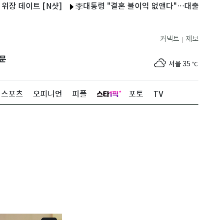
데이트 [N샷]
李대통령 "결혼 불이익 없앤다"…대출·청약·세제 2
커넥트
제보
|
제주
30
℃
문
서울
35
℃
부산
33
℃
스포츠
오피니언
피플
포토
TV
대구
31
℃
인천
36
℃
광주
33
℃
대전
36
℃
울산
32
℃
강릉
22
℃
제주
30
℃