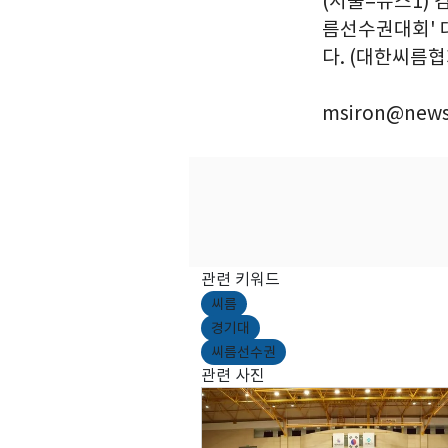
(서울=뉴스1) 
름선수권대회' 
다. (대한씨름협회
msiron@news
관련 키워드
씨름
경기대
씨름선수권
관련 사진