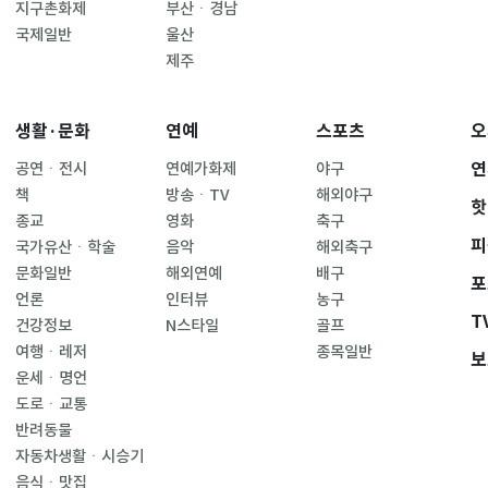
지구촌화제
부산ㆍ경남
국제일반
울산
제주
생활·문화
연예
스포츠
오
연
공연ㆍ전시
연예가화제
야구
책
방송ㆍTV
해외야구
핫
종교
영화
축구
피
국가유산ㆍ학술
음악
해외축구
문화일반
해외연예
배구
포
언론
인터뷰
농구
T
건강정보
N스타일
골프
여행ㆍ레저
종목일반
보
운세ㆍ명언
도로ㆍ교통
반려동물
자동차생활ㆍ시승기
음식ㆍ맛집