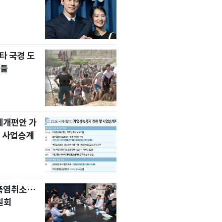
타 국경 도
자들
세제개편안 가
 사업승계
 폭염취소…
원회