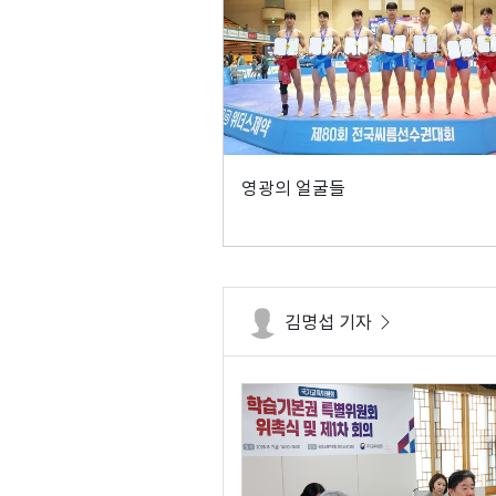
영광의 얼굴들
김명섭 기자