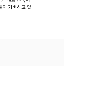
'제79회 전국씨
들이 기뻐하고 있