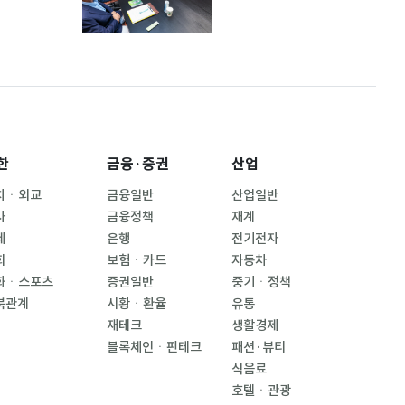
한
금융·증권
산업
치ㆍ외교
금융일반
산업일반
사
금융정책
재계
제
은행
전기전자
회
보험ㆍ카드
자동차
화ㆍ스포츠
증권일반
중기ㆍ정책
북관계
시황ㆍ환율
유통
재테크
생활경제
블록체인ㆍ핀테크
패션·뷰티
식음료
호텔ㆍ관광