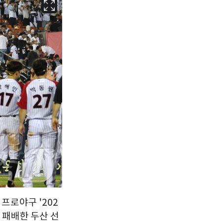
서울
28
℃
부산
28
℃
대구
29
℃
인천
30
℃
광주
27
℃
대전
27
℃
울산
28
℃
강릉
27
℃
제주
29
℃
프로야구 '202
로 패배한 두산 선