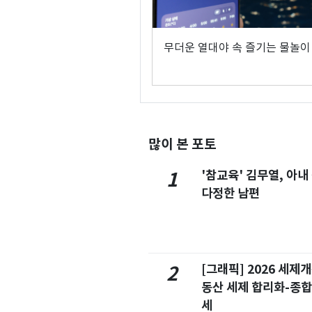
무더운 열대야 속 즐기는 물놀이
많이 본 포토
'참교육' 김무열, 아내
1
다정한 남편
[그래픽] 2026 세제
2
동산 세제 합리화-종
세