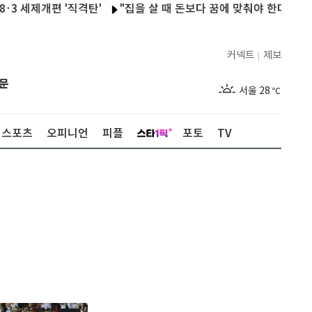
개편 '직격탄'
"집을 살 때 돈보다 꿈에 맞춰야 한다"…낡은 집에
커넥트
제보
|
제주
29
℃
문
서울
28
℃
부산
28
℃
스포츠
오피니언
피플
포토
TV
대구
29
℃
인천
30
℃
광주
27
℃
대전
27
℃
울산
28
℃
강릉
27
℃
제주
29
℃