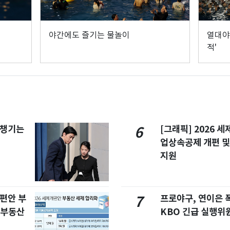
야간에도 즐기는 물놀이
열대야
적'
 챙기는
[그래픽] 2026 
6
업상속공제 개편 및
지원
개편안 부
프로야구, 연이은
7
합부동산
KBO 긴급 실행위