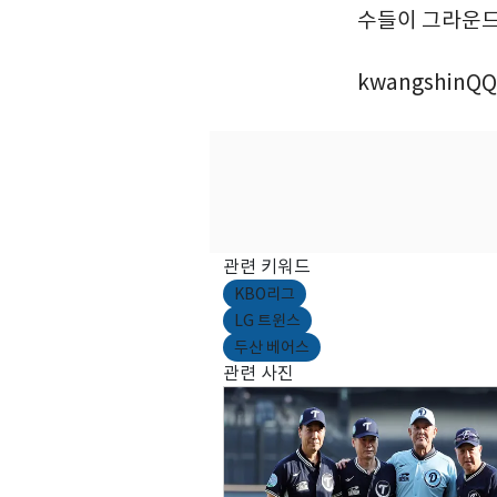
수들이 그라운드를
kwangshinQQ
관련 키워드
KBO리그
LG 트윈스
두산 베어스
관련 사진