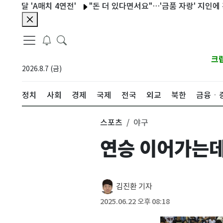
'A매치 4연전'
"돈 더 있다면서요"…'금품 자랑' 지인에 흉기 휘
크
2026.8.7 (금)
정치
사회
경제
국제
전국
외교
북한
금융ㆍ
스포츠
야구
연승 이어가는데
김진환 기자
2025.06.22 오후 08:18