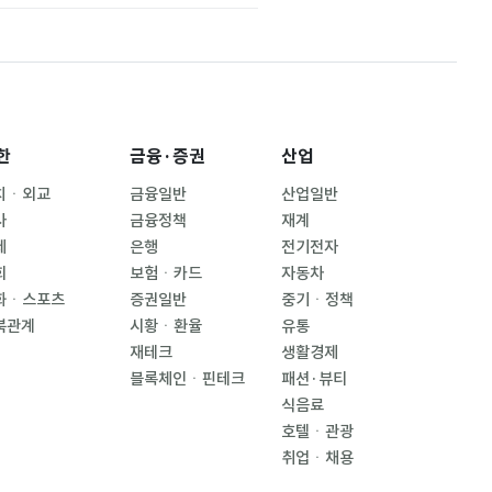
한
금융·증권
산업
치ㆍ외교
금융일반
산업일반
사
금융정책
재계
제
은행
전기전자
회
보험ㆍ카드
자동차
화ㆍ스포츠
증권일반
중기ㆍ정책
북관계
시황ㆍ환율
유통
재테크
생활경제
블록체인ㆍ핀테크
패션·뷰티
식음료
호텔ㆍ관광
취업ㆍ채용