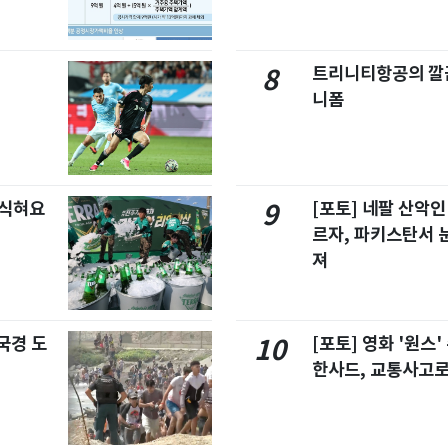
트리니티항공의 깔끔
8
니폼
 식혀요
[포토] 네팔 산악인
9
르자, 파키스탄서 
져
국경 도
[포토] 영화 '원스
10
한사드, 교통사고로