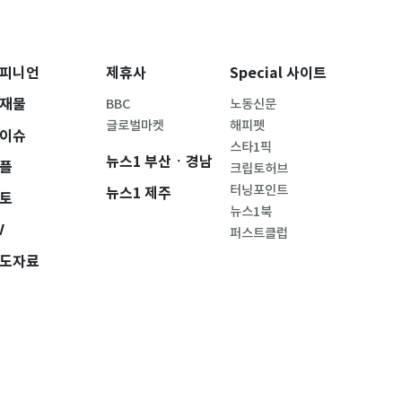
피니언
제휴사
Special 사이트
재물
BBC
노동신문
글로벌마켓
해피펫
이슈
스타1픽
뉴스1 부산ㆍ경남
플
크립토허브
터닝포인트
뉴스1 제주
토
뉴스1북
V
퍼스트클럽
도자료