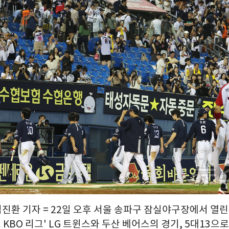
김진환 기자 = 22일 오후 서울 송파구 잠실야구장에서 열린 
크 KBO 리그' LG 트윈스와 두산 베어스의 경기, 5대13으