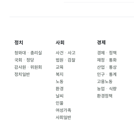
정치
사회
경제
청와대ㆍ총리실
사건ㆍ사고
경제ㆍ정책
국회ㆍ정당
법원ㆍ검찰
재정ㆍ통화
감사원ㆍ위원회
교육
산업ㆍ통상
정치일반
복지
인구ㆍ통계
노동
고용노동
환경
농업ㆍ식량
날씨
환경정책
인물
여성가족
사회일반