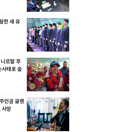
한 새 유
 니르말 푸
눈사태로 숨
' 주인공 글렌
 사망