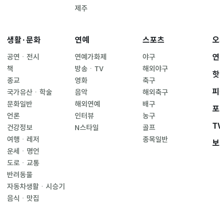
제주
생활·문화
연예
스포츠
오
연
공연ㆍ전시
연예가화제
야구
책
방송ㆍTV
해외야구
핫
종교
영화
축구
피
국가유산ㆍ학술
음악
해외축구
문화일반
해외연예
배구
포
언론
인터뷰
농구
T
건강정보
N스타일
골프
여행ㆍ레저
종목일반
보
운세ㆍ명언
도로ㆍ교통
반려동물
자동차생활ㆍ시승기
음식ㆍ맛집