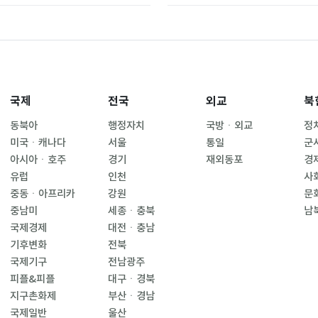
국제
전국
외교
북
동북아
행정자치
국방ㆍ외교
정
미국ㆍ캐나다
서울
통일
군
아시아ㆍ호주
경기
재외동포
경
유럽
인천
사
중동ㆍ아프리카
강원
문
중남미
세종ㆍ충북
남
국제경제
대전ㆍ충남
기후변화
전북
국제기구
전남광주
피플&피플
대구ㆍ경북
지구촌화제
부산ㆍ경남
국제일반
울산