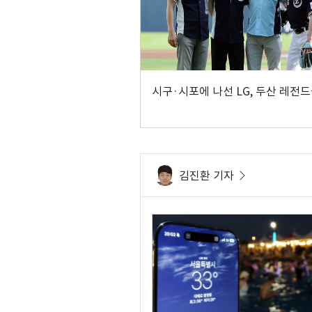
시구·시포에 나선 LG, 두산 레전
김진환 기자