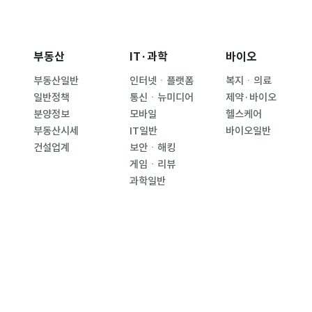
부동산
IT·과학
바이오
부동산일반
인터넷ㆍ플랫폼
복지ㆍ의료
일반정책
통신ㆍ뉴미디어
제약·바이오
분양정보
모바일
헬스케어
부동산시세
IT일반
바이오일반
건설업계
보안ㆍ해킹
게임ㆍ리뷰
과학일반