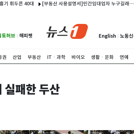
두른 40대
[부동산 사용설명서]민간임대업자 누구길래…8·3 세제
립토허브
해피펫
English
노동신
|
|
증권
산업
부동산
ITㆍ과학
바이오
생활ㆍ문화
연예
 실패한 두산