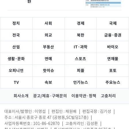
원
정치
사회
경제
국제
전국
외교
북한
금융·증권
산업
부동산
IT·과학
바이오
생활·문화
연예
스포츠
연재물
오피니언
핫이슈
피플
포토
TV
속보
인기뉴스
주요뉴스
회사소개
광고/제휴·구매문의
이용약관·정책
고충처리
대표이사/발행인 : 이영섭
|
편집인 : 채원배
|
편집국장 : 김기성
|
주소 : 서울시 종로구 종로 47 (공평동,SC빌딩17층)
|
사업자등록번호 : 101-86-62870
|
고충처리인 : 김성환
|