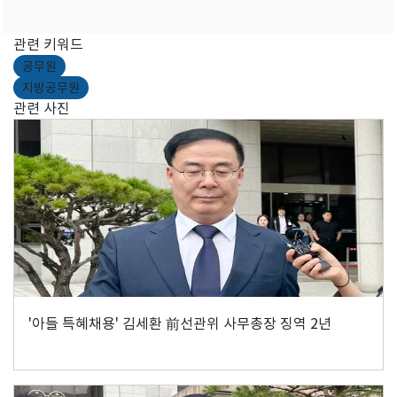
관련 키워드
공무원
지방공무원
관련 사진
'아들 특혜채용' 김세환 前선관위 사무총장 징역 2년