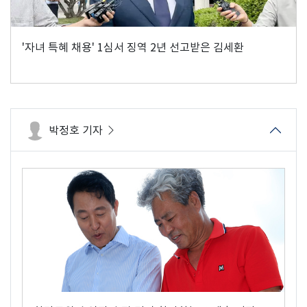
'자녀 특혜 채용' 1심서 징역 2년 선고받은 김세환
박정호 기자