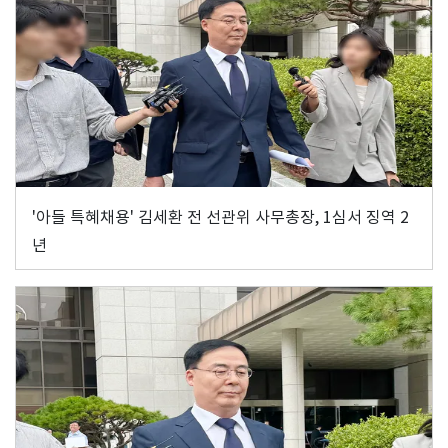
'아들 특혜채용' 김세환 전 선관위 사무총장, 1심서 징역 2
년