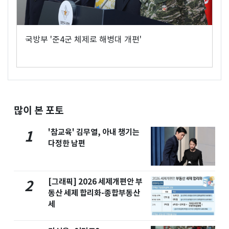
국방부 '준4군 체제로 해병대 개편'
많이 본 포토
'참교육' 김무열, 아내 챙기는
1
다정한 남편
[그래픽] 2026 세제개편안 부
2
동산 세제 합리화-종합부동산
세