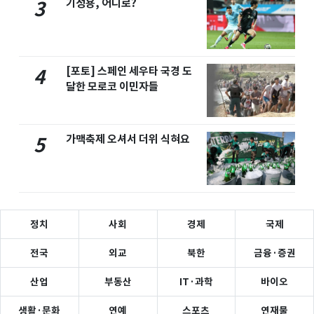
기성용, 어디로?
3
[포토] 스페인 세우타 국경 도
4
달한 모로코 이민자들
가맥축제 오셔서 더위 식혀요
5
정치
사회
경제
국제
전국
외교
북한
금융·증권
산업
부동산
IT·과학
바이오
생활·문화
연예
스포츠
연재물