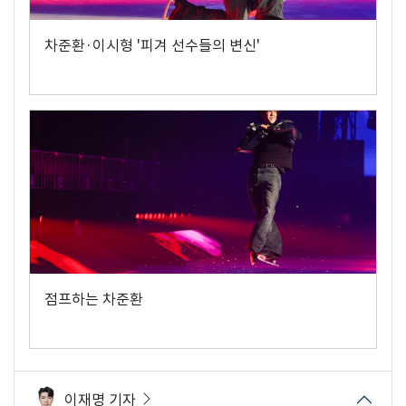
차준환·이시형 '피겨 선수들의 변신'
점프하는 차준환
이재명 기자