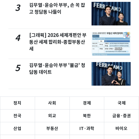
김무열·윤승아 부부, 손 꼭 잡
3
고 청담동 나들이
[그래픽] 2026 세제개편안 부
4
동산 세제 합리화-종합부동산
세
김무열·윤승아 부부 '불금' 청
5
담동 데이트
정치
사회
경제
국제
전국
외교
북한
금융·증권
산업
부동산
IT·과학
바이오