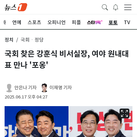
포토
문화
연예
스포츠
오피니언
피플
TV
정치
국회ㆍ정당
국회 찾은 강훈식 비서실장, 여야 원내대
표 만나 '포옹'
안은나 기자
이재명 기자
2025.06.17 오후 04:27