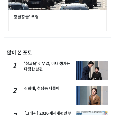
'징글징글' 폭염
많이 본 포토
'참교육' 김무열, 아내 챙기는
1
다정한 남편
김희애, 청담동 나들이
2
[그래픽] 2026 세제개편안 부