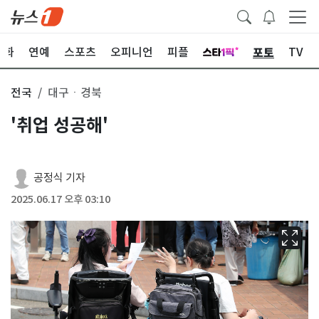
포토
문화
연예
스포츠
오피니언
피플
TV
전국
대구ㆍ경북
'취업 성공해'
공정식 기자
2025.06.17 오후 03:10