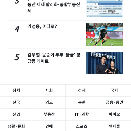
3
동산 세제 합리화-종합부동산
세
기성용, 어디로?
4
김무열·윤승아 부부 '불금' 청
5
담동 데이트
정치
사회
경제
국제
전국
외교
북한
금융·증권
산업
부동산
IT·과학
바이오
생활·문화
연예
스포츠
연재물