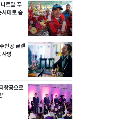
 니르말 푸
눈사태로 숨
' 주인공 글렌
 사망
니티항공으로
'