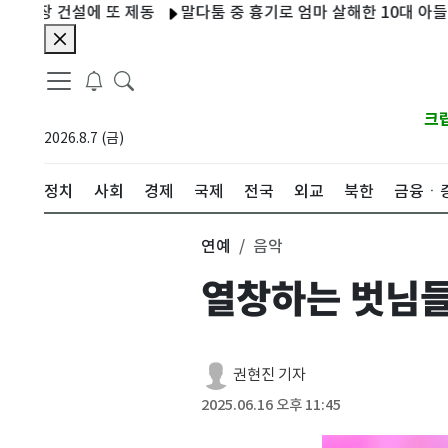
설에 또 제동
말다툼 중 흉기로 엄마 살해한 10대 아들…현행범 
크
2026.8.7 (금)
정치
사회
경제
국제
전국
외교
북한
금융ㆍ
연예
음악
열창하는 벗님들
권현진 기자
2025.06.16 오후 11:45