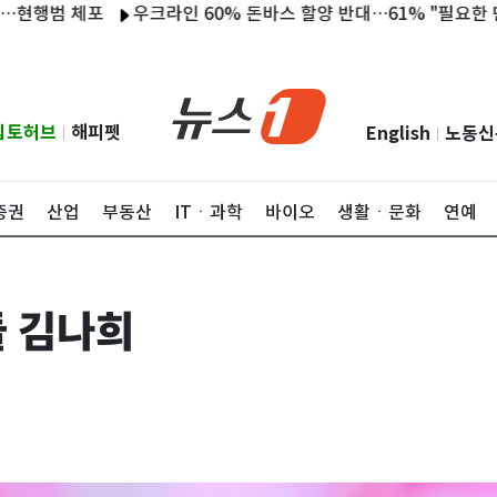
체포
우크라인 60% 돈바스 할양 반대…61% "필요한 만큼 전쟁 견
립토허브
해피펫
English
노동신
|
|
증권
산업
부동산
ITㆍ과학
바이오
생활ㆍ문화
연예
 김나희