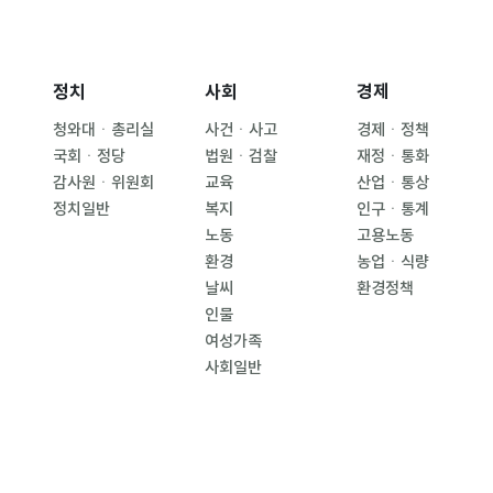
정치
사회
경제
청와대ㆍ총리실
사건ㆍ사고
경제ㆍ정책
국회ㆍ정당
법원ㆍ검찰
재정ㆍ통화
감사원ㆍ위원회
교육
산업ㆍ통상
정치일반
복지
인구ㆍ통계
노동
고용노동
환경
농업ㆍ식량
날씨
환경정책
인물
여성가족
사회일반