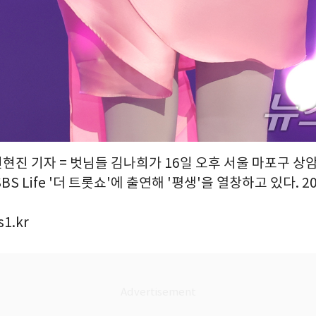
권현진 기자 = 벗님들 김나희가 16일 오후 서울 마포구 상암
S Life '더 트롯쇼'에 출연해 '평생'을 열창하고 있다. 20
1.kr