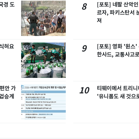
국경 도
[포토] 네팔 산악인
8
르자, 파키스탄서 
져
 식혀요
[포토] 영화 '원스
9
한사드, 교통사고로
개편안 가
티웨이에서 트리
10
사업승계
'유니폼도 새 것으로