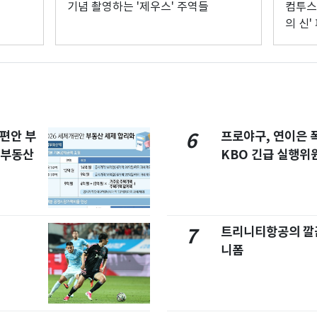
기념 촬영하는 '제우스' 주역들
컴투스 
의 신'
개편안 부
프로야구, 연이은
6
합부동산
KBO 긴급 실행위
트리니티항공의 깔끔
7
니폼