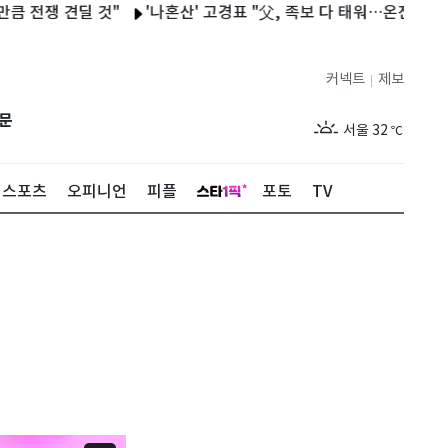
딜 것"
'나혼산' 고경표 "父, 족보 다 태워…온전히 네 삶 살라고 
커넥트
제보
|
제주
28
℃
문
서울
32
℃
부산
28
℃
스포츠
오피니언
피플
포토
TV
대구
29
℃
인천
30
℃
광주
30
℃
대전
29
℃
울산
28
℃
강릉
25
℃
제주
28
℃