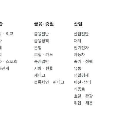
한
금융·증권
산업
치ㆍ외교
금융일반
산업일반
사
금융정책
재계
제
은행
전기전자
회
보험ㆍ카드
자동차
화ㆍ스포츠
증권일반
중기ㆍ정책
북관계
시황ㆍ환율
유통
재테크
생활경제
블록체인ㆍ핀테크
패션·뷰티
식음료
호텔ㆍ관광
취업ㆍ채용