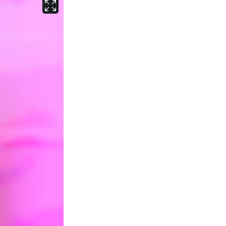
서울
32
℃
부산
28
℃
대구
29
℃
인천
30
℃
광주
30
℃
대전
29
℃
울산
28
℃
강릉
25
℃
제주
28
℃