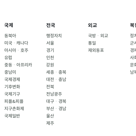
국제
전국
외교
북
동북아
행정자치
국방ㆍ외교
정
미국ㆍ캐나다
서울
통일
군
아시아ㆍ호주
경기
재외동포
경
유럽
인천
사
중동ㆍ아프리카
강원
문
중남미
세종ㆍ충북
남
국제경제
대전ㆍ충남
기후변화
전북
국제기구
전남광주
피플&피플
대구ㆍ경북
지구촌화제
부산ㆍ경남
국제일반
울산
제주