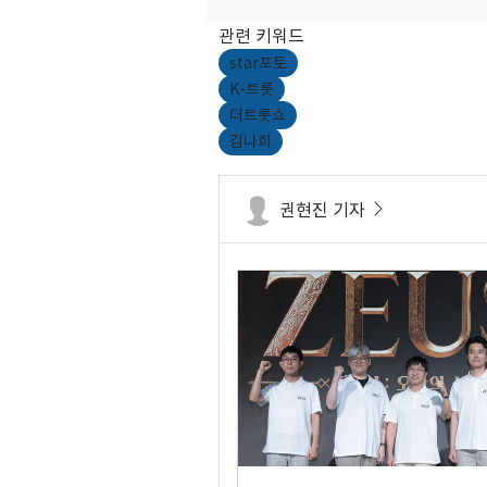
관련 키워드
star포토
K-트롯
더트롯쇼
김나희
권현진 기자