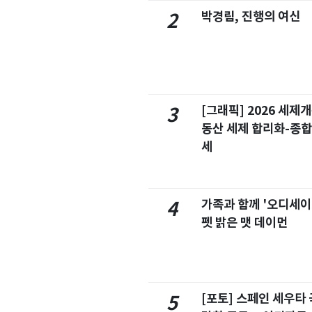
박경림, 진행의 여신
2
[그래픽] 2026 세제
3
동산 세제 합리화-종
세
가족과 함께 '오디세이
4
펫 밝은 맷 데이먼
[포토] 스페인 세우타 
5