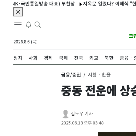
K·국민통일방송 대표) 부친상
지옥문 열렸다? 이해식 "한동훈, 그런
크
2026.8.6 (목)
정치
사회
경제
국제
전국
외교
북한
금융ㆍ
금융/증권
시황ㆍ환율
중동 전운에 상
김도우 기자
2025.06.13 오후 03:48