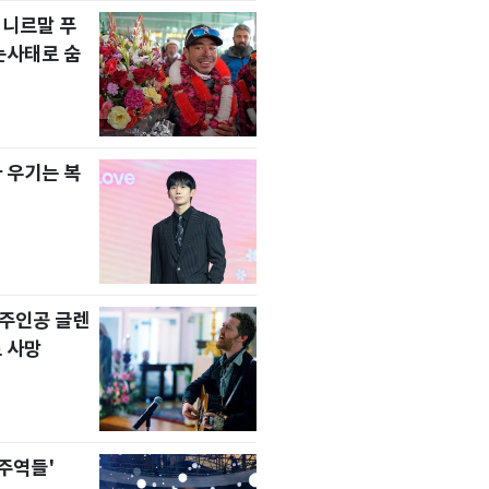
 니르말 푸
눈사태로 숨
 우기는 복
' 주인공 글렌
 사망
 주역들'