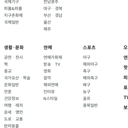
국제기구
전남광주
피플&피플
대구ㆍ경북
지구촌화제
부산ㆍ경남
국제일반
울산
제주
생활·문화
연예
스포츠
오
연
공연ㆍ전시
연예가화제
야구
책
방송ㆍTV
해외야구
핫
종교
영화
축구
피
국가유산ㆍ학술
음악
해외축구
문화일반
해외연예
배구
포
언론
인터뷰
농구
T
건강정보
N스타일
골프
여행ㆍ레저
종목일반
보
운세ㆍ명언
도로ㆍ교통
반려동물