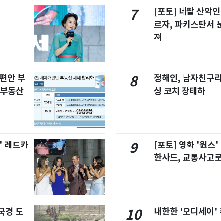
[포토] 네팔 산악인
7
르자, 파키스탄서 
져
개편안 부
정해인, 남자친구라
8
합부동산
싱 코치 장태하
' 레드카
[포토] 영화 '원스
9
한사드, 교통사고로
국경 도
내한한 '오디세이'
10