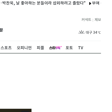
욱, 날 좋아하는 분들이라 섭외하려고 졸랐다"
부여 충화면 밭에서 
제주
30
℃
서울
34
℃
커넥트
제보
|
부산
33
℃
문
대구
34
℃
인천
35
℃
스포츠
오피니언
피플
포토
TV
광주
34
℃
대전
34
℃
울산
32
℃
강릉
30
℃
제주
30
℃
서울
34
℃
부산
33
℃