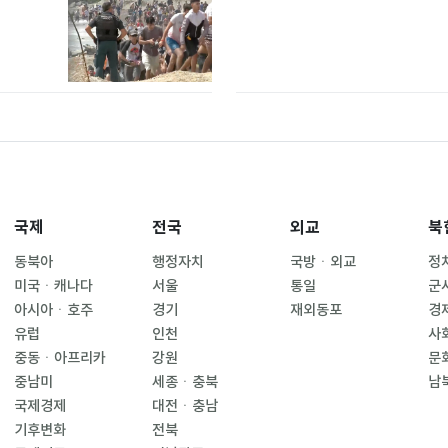
국제
전국
외교
북
동북아
행정자치
국방ㆍ외교
정
미국ㆍ캐나다
서울
통일
군
아시아ㆍ호주
경기
재외동포
경
유럽
인천
사
중동ㆍ아프리카
강원
문
중남미
세종ㆍ충북
남
국제경제
대전ㆍ충남
기후변화
전북