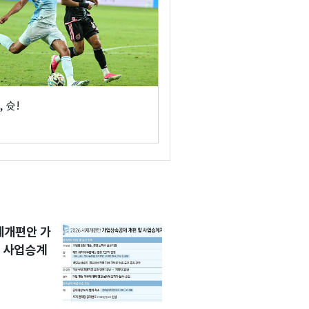
 슛!
세제개편안 가
 사업승계