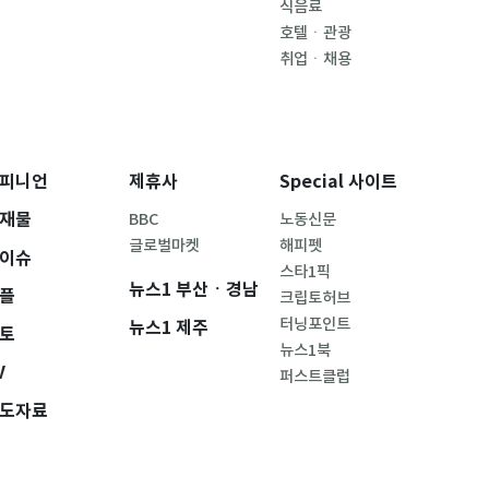
식음료
호텔ㆍ관광
취업ㆍ채용
피니언
제휴사
Special 사이트
재물
BBC
노동신문
글로벌마켓
해피펫
이슈
스타1픽
뉴스1 부산ㆍ경남
플
크립토허브
터닝포인트
뉴스1 제주
토
뉴스1북
V
퍼스트클럽
도자료