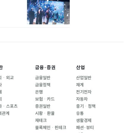
한
금융·증권
산업
치ㆍ외교
금융일반
산업일반
사
금융정책
재계
제
은행
전기전자
회
보험ㆍ카드
자동차
화ㆍ스포츠
증권일반
중기ㆍ정책
북관계
시황ㆍ환율
유통
재테크
생활경제
블록체인ㆍ핀테크
패션·뷰티