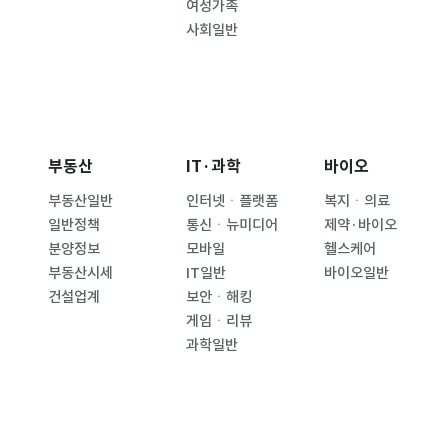
여성가족
사회일반
부동산
IT·과학
바이오
부동산일반
인터넷ㆍ플랫폼
복지ㆍ의료
일반정책
통신ㆍ뉴미디어
제약·바이오
분양정보
모바일
헬스케어
부동산시세
IT일반
바이오일반
건설업계
보안ㆍ해킹
게임ㆍ리뷰
과학일반