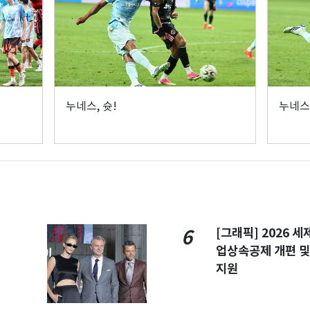
누네스, 슛!
누네스,
[그래픽] 2026 
6
업상속공제 개편 및
지원