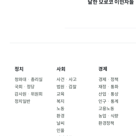
달한 모로코 이민자들
정치
사회
경제
청와대ㆍ총리실
사건ㆍ사고
경제ㆍ정책
국회ㆍ정당
법원ㆍ검찰
재정ㆍ통화
감사원ㆍ위원회
교육
산업ㆍ통상
정치일반
복지
인구ㆍ통계
노동
고용노동
환경
농업ㆍ식량
날씨
환경정책
인물