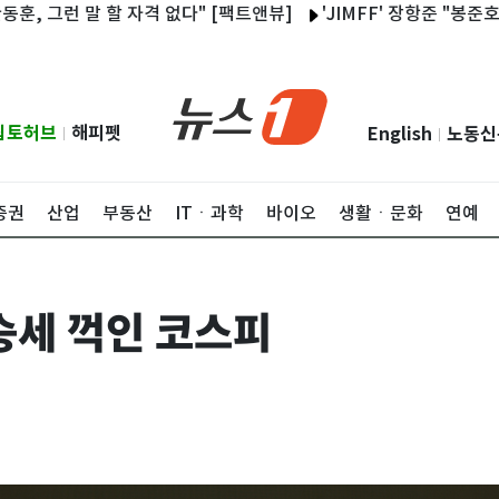
 말 할 자격 없다" [팩트앤뷰]
'JIMFF' 장항준 "봉준호·박찬
립토허브
해피펫
English
노동신
|
|
증권
산업
부동산
ITㆍ과학
바이오
생활ㆍ문화
연예
승세 꺽인 코스피