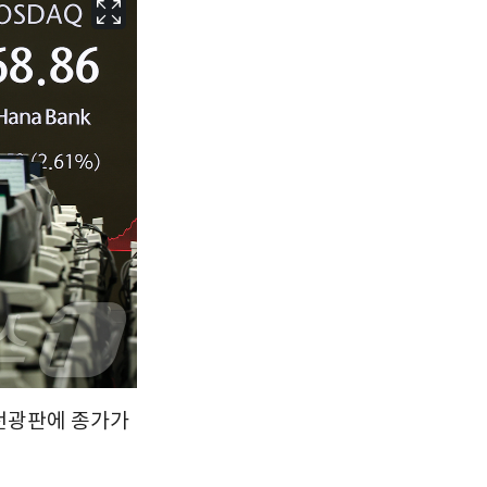
대구
34
℃
인천
35
℃
광주
34
℃
대전
34
℃
울산
32
℃
강릉
30
℃
제주
30
℃
 전광판에 종가가